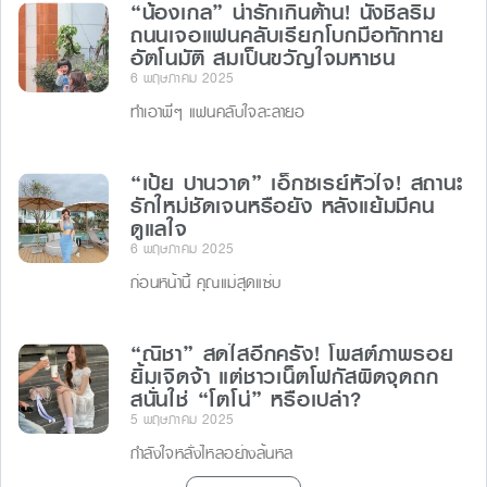
“น้องเกล” น่ารักเกินต้าน! นั่งชิลริม
ถนนเจอแฟนคลับเรียกโบกมือทักทาย
อัตโนมัติ สมเป็นขวัญใจมหาชน
6 พฤษภาคม 2025
ทำเอาพี่ๆ แฟนคลับใจละลายอ
“เป้ย ปานวาด” เอ็กซเรย์หัวใจ! สถานะ
รักใหม่ชัดเจนหรือยัง หลังแย้มมีคน
ดูแลใจ
6 พฤษภาคม 2025
ก่อนหน้านี้ คุณแม่สุดแซ่บ
“ณิชา” สดใสอีกครั้ง! โพสต์ภาพรอย
ยิ้มเจิดจ้า แต่ชาวเน็ตโฟกัสผิดจุดถก
สนั่นใช่ “โตโน่” หรือเปล่า?
5 พฤษภาคม 2025
กำลังใจหลั่งไหลอย่างล้นหล