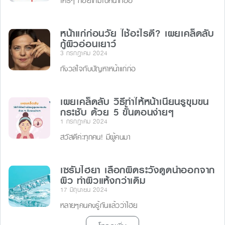
ใครๆ ก็อยากมีใบหน้าที่อ่อ
หน้าแก่ก่อนวัย ใช้อะไรดี? เผยเคล็ดลับ
กู้ผิวอ่อนเยาว์
3 กรกฎาคม 2024
กังวลใจกับปัญหาหน้าแก่ก่อ
เผยเคล็ดลับ วิธีทําให้หน้าเนียนรูขุมขน
กระชับ ด้วย 5 ขั้นตอนง่ายๆ
1 กรกฎาคม 2024
สวัสดีค่ะทุกคน! มีผู้คนมา
เซรั่มไฮยา เลือกผิดระวังดูดน้ำออกจาก
ผิว ทำผิวแห้งกว่าเดิม
17 มิถุนายน 2024
หลายๆคนคงรู้กันแล้วว่าไฮย