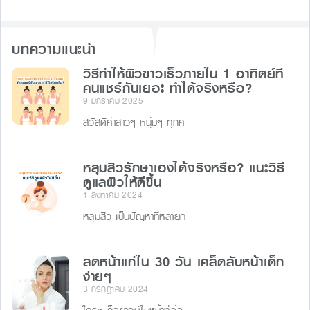
b
e
d
o
n
s
บทความแนะนำ
o
g
k
วิธีทําให้ผิวขาวเร็วภายใน 1 อาทิตย์ที่
er
คนแชร์กันเยอะ ทำได้จริงหรือ?
9 มกราคม 2025
สวัสดีค่าสาวๆ หนุ่มๆ ทุกค
หลุมสิวรักษาเองได้จริงหรือ? แนะวิธี
ดูแลผิวให้ดีขึ้น
1 สิงหาคม 2024
หลุมสิว เป็นปัญหาที่หลายค
ลดหน้าแก่ใน 30 วัน เคล็ดลับหน้าเด็ก
ง่ายๆ
3 กรกฎาคม 2024