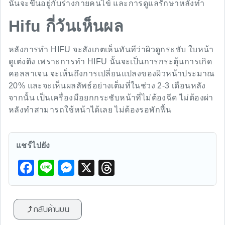
นั้นจะขึ้นอยู่กับร่างกายคนไข้ และการดูแลรักษาหลังทำ
Hifu กี่วันเห็นผล
หลังการทำ HIFU จะสังเกตเห็นทันทีว่าผิวดูกระชับ ใบหน้า
ดูเต่งตึง เพราะการทำ HIFU นั้นจะเป็นการกระตุ้นการเกิด
คอลลาเจน จะเห็นถึงการเปลี่ยนแปลงของผิวหน้าประมาณ
20% และจะเห็นผลลัพธ์อย่างเต็มที่ในช่วง 2-3 เดือนหลัง
จากนั้น เป็นเครื่องมือยกกระชับหน้าที่ไม่ต้องฉีด ไม่ต้องผ่า
หลังทำสามารถใช้หน้าได้เลย ไม่ต้องรอพักฟื้น
แชร์ไปยัง
F
Li
M
X
T
a
n
e
hr
c
e
s
e
กลับด้านบน
e
s
a