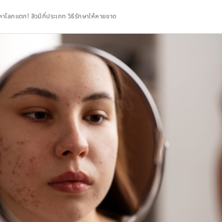
ญหาโลกแตก! สิวมีกี่ประเภท วิธีรักษาให้หายขาด