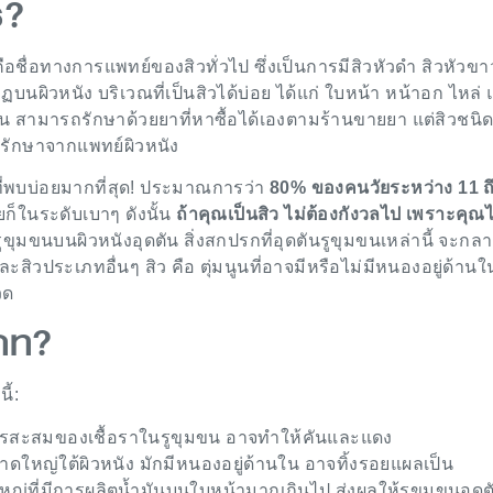
ร?
คือชื่อทางการแพทย์ของสิวทั่วไป ซึ่งเป็นการมีสิวหัวดำ สิวหัวข
บนผิวหนัง บริเวณที่เป็นสิวได้บ่อย ได้แก่ ใบหน้า หน้าอก ไหล่
่อน สามารถรักษาด้วยยาที่หาซื้อได้เองตามร้านขายยา แต่สิวชนิ
รรักษาจากแพทย์ผิวหนัง
ที่พบบ่อยมากที่สุด! ประมาณการว่า
80% ของคนวัยระหว่าง 11 ถ
ยก็ในระดับเบาๆ ดังนั้น
ถ้าคุณเป็นสิว ไม่ต้องกังวลไป เพราะคุณไ
ูขุมขนบนผิวหนังอุดตัน สิ่งสกปรกที่อุดตันรูขุมขนเหล่านี้ จะกลา
ละสิวประเภทอื่นๆ สิว คือ ตุ่มนูนที่อาจมีหรือไม่มีหนองอยู่ด้าน
วด
เภท?
ี้:
กการสะสมของเชื้อราในรูขุมขน อาจทำให้คันและแดง
นาดใหญ่ใต้ผิวหนัง มักมีหนองอยู่ด้านใน อาจทิ้งรอยแผลเป็น
ใหญ่ที่มีการผลิตน้ำมันบนใบหน้ามากเกินไป ส่งผลให้รูขุมขนอุดต