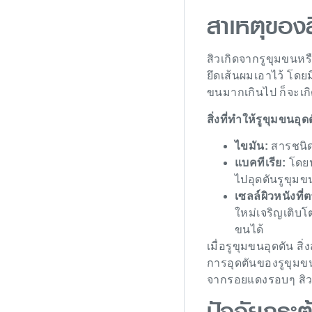
สาเหตุของ
สิวเกิดจากรูขุมขนหรื
ยึดเส้นผมเอาไว้ โดย
ขนมากเกินไป ก็จะเก
สิ่งที่ทำให้รูขุมขนอุด
ไขมัน:
สารชนิดน
แบคทีเรีย:
โดยป
ไปอุดตันรูขุมข
เซลล์ผิวหนังที่
ใหม่เจริญเติบโ
ขนได้
เมื่อรูขุมขนอุดตัน ส
การอุดตันของรูขุมขน
จากรอยแดงรอบๆ สิ
ปัจจัยกระตุ