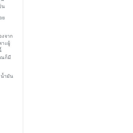
ป็น
รอย
่องจาก
าะผู้
้
ณก็มี
น้ำมัน