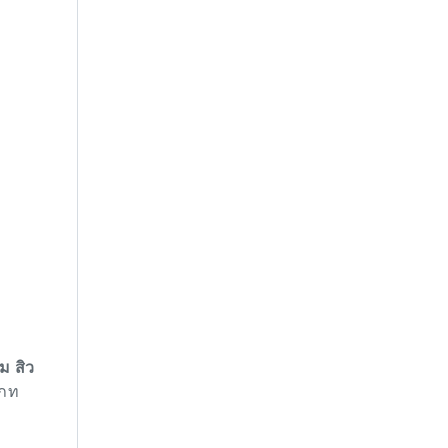
่ม สิว
เภท