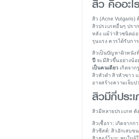
สิว คืออะไ
สิว (Acne Vulgaris) 
สิวประเภทอื่นๆ ปรากฏ
หลัง แม้ว่าสิวชนิดอ
รุนแรง ควรได้รับกา
สิวเป็นปัญหาผิวหนัง
ปี
จะมีสิวขึ้นอย่างน้อ
เป็นคนเดียว
เกิดจากร
สิวหัวดำ สิวหัวขาว แ
อาจสร้างความเจ็บป
สิวมีกี่ประ
สิวมีหลายประเภท ดังน
สิวเชื้อรา: เกิดจา
สิวซีสต์: สิวอักเสบข
สิวฮอร์โมน: พบในผู้