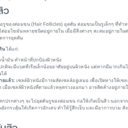
สิว
อรูของต่อมขน (Hair Follicles) อุดตัน ต่อมขนเป็นรูเล็กๆ ที่ทำหน
มีต่อมไขมันหลายชนิดอยู่ภายใน เมื่อมีสิ่งต่างๆ สะสมอยู่ภายในต
ิดการอุดตัน
ตัน
ได้แก่:
้ำมัน ทำหน้าที่ปกป้องผิวหนัง
กติจะมีแบคทีเรียเล็กน้อยอาศัยอยู่บนผิวหนัง แต่หากมีมากเกินไ
นได้
ตายแล้ว:
เซลล์ผิวหนังมีการผลัดเซลล์อยู่เสมอ เพื่อเปิดทางให้เซลล
ต เมื่อเซลล์ผิวหนังที่ตายแล้วหลุดร่วงออกมา อาจติดค้างอยู่ภาย
ิ่งสกปรกต่างๆ จะไปอุดตันรูของต่อมขน ก่อให้เกิดเป็นสิว นอกจากน
ยังกระตุ้นให้เกิดการอักเสบ ทำให้รู้สึกเจ็บ และมีอาการบวม สัง
ว
้นสิว