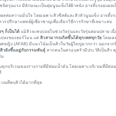
ิวชนิดรุนแรง มีลักษณะเป็นตุ่มนูนแข็งใต้ผิวหนัง อาจทิ้งรอยแผลเ
ผลต่อความมั่นใจ โดยเฉพาะสิวซีสต์และสิวหัวนูนแข็ง อาจทิ้ง
ควรปรึกษาแพทย์ผู้เชี่ยวชาญเพื่อเลือกวิธีการรักษาที่เหมาะสม
ๆ ก็เป็นได้
แม้สิวจะพบบ่อยในช่วงวัยรุ่นและวัยรุ่นตอนปลาย เนื
นแปลงของฮอร์โมน แต่
สิวสามารถเกิดขึ้นได้ทุกเพศทุกวัย
โดยเฉพ
นเพศหญิง (AFAB) มีแนวโน้มเป็นสิวในวัยผู้ใหญ่มากกว่า นอกจากนี
วยังขึ้นอยู่กับกรรมพันธุ์
หากคนในครอบครัวมีประวัติเป็นสิว คุ
ัน
อบทุกบริเวณของร่างกายที่มีต่อมน้ำมัน โดยเฉพาะบริเวณที่มีต่อม
่
เวณที่พบสิวได้มากที่สุด