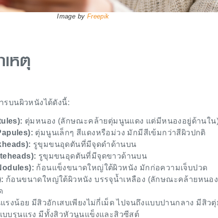
Image by
Freepik
าเหตุ
นผิวหนังได้ดังนี้:
tules):
ตุ่มหนอง (ลักษณะคล้ายตุ่มนูนแดง แต่มีหนองอยู่ด้านใน
(Papules):
ตุ่มนูนเล็กๆ สีแดงหรือม่วง มักมีสีเข้มกว่าสีผิวปกติ
ckheads):
รูขุมขนอุดตันที่มีจุดดำด้านบน
iteheads):
รูขุมขนอุดตันที่มีจุดขาวด้านบน
(Nodules):
ก้อนแข็งขนาดใหญ่ใต้ผิวหนัง มักก่อความเจ็บปวด
):
ก้อนขนาดใหญ่ใต้ผิวหนัง บรรจุน้ำเหลือง (ลักษณะคล้ายหนอง)
ด
นแรงน้อย มีสิวอักเสบเพียงไม่กี่เม็ด ไปจนถึงแบบปานกลาง มีสิวตุ
รุนแรง มีทั้งสิวหัวนูนแข็งและสิวซีสต์