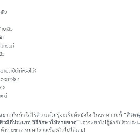
าสิว
ักษาสิว
ติม
ีมีครรภ์
สิว
อยแผลเป็นได้หรือไม่?
ิตอย่างไร?
ไร?
พทย์
 อยากมีหน้าใสไร้สิว แต่ไม่รู้จะเริ่มต้นยังไง ในบทความนี้
“สิวหนุ
วมีกี่ประเภท วิธีรักษาให้หายขาด”
เราจะพาไปรู้จักกับสิวประ
าให้หายขาด หมดกังวลเรื่องสิวไปได้เลย!