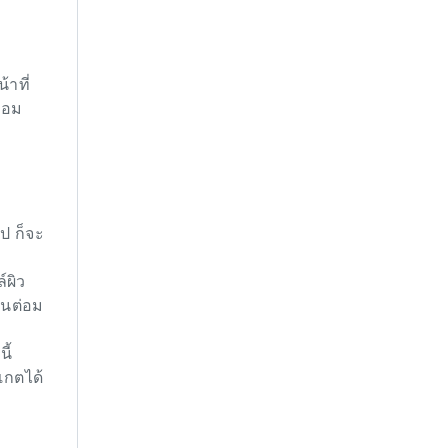
้าที่
่อม
ป ก็จะ
์ผิว
ในต่อม
ี้
เกตได้