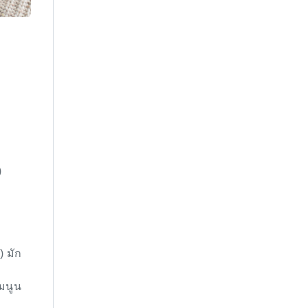
)
 มัก
่มนูน