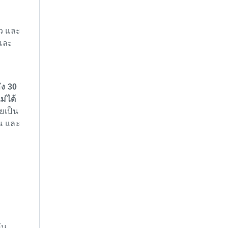
าว และ
 และ
ด
ึง 30
ม่ได้
ยเป็น
ใน และ
ัน