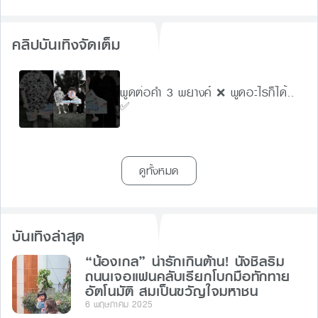
คลิปบันเทิงจัดเต็ม
พูดต่อคำ 3 พยางค์ ❌ พูดอะไรก็ได้..
✅
ดูทั้งหมด
บันเทิงล่าสุด
“น้องเกล” น่ารักเกินต้าน! นั่งชิลริม
ถนนเจอแฟนคลับเรียกโบกมือทักทาย
อัตโนมัติ สมเป็นขวัญใจมหาชน
6 พฤษภาคม 2025