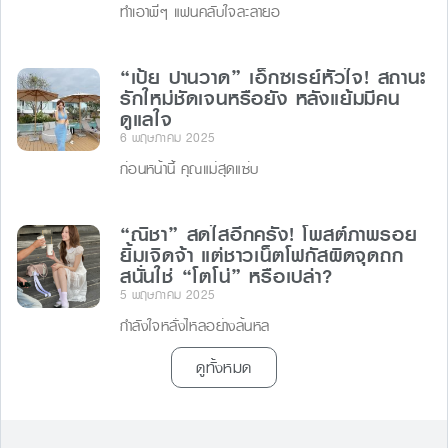
ทำเอาพี่ๆ แฟนคลับใจละลายอ
“เป้ย ปานวาด” เอ็กซเรย์หัวใจ! สถานะ
รักใหม่ชัดเจนหรือยัง หลังแย้มมีคน
ดูแลใจ
6 พฤษภาคม 2025
ก่อนหน้านี้ คุณแม่สุดแซ่บ
“ณิชา” สดใสอีกครั้ง! โพสต์ภาพรอย
ยิ้มเจิดจ้า แต่ชาวเน็ตโฟกัสผิดจุดถก
สนั่นใช่ “โตโน่” หรือเปล่า?
5 พฤษภาคม 2025
กำลังใจหลั่งไหลอย่างล้นหล
ดูทั้งหมด