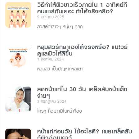
k
วิธีทําให้ผิวขาวเร็วภายใน 1 อาทิตย์ที่
er
คนแชร์กันเยอะ ทำได้จริงหรือ?
9 มกราคม 2025
สวัสดีค่าสาวๆ หนุ่มๆ ทุกค
หลุมสิวรักษาเองได้จริงหรือ? แนะวิธี
ดูแลผิวให้ดีขึ้น
1 สิงหาคม 2024
หลุมสิว เป็นปัญหาที่หลายค
ลดหน้าแก่ใน 30 วัน เคล็ดลับหน้าเด็ก
ง่ายๆ
3 กรกฎาคม 2024
ใครๆ ก็อยากมีใบหน้าที่อ่อ
หน้าแก่ก่อนวัย ใช้อะไรดี? เผยเคล็ดลับ
กู้ผิวอ่อนเยาว์