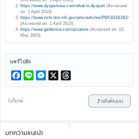
https://www.dysportusa.com/what-is-dysport
(Accessed
on: 1 April 2023)
https://www.ncbi.nlm.nih.gov/pmc/articles/PMC6316182/
(Accessed on: 1 April 2023)
https://www.galderma.com/azzalure
(Accessed on: 15
May 2023)
แชร์ไปยัง
F
Li
M
X
T
a
n
e
hr
c
e
s
e
โบท็อกซ์
กลับด้านบน
e
s
a
b
e
d
o
n
s
บทความแนะนำ
o
g