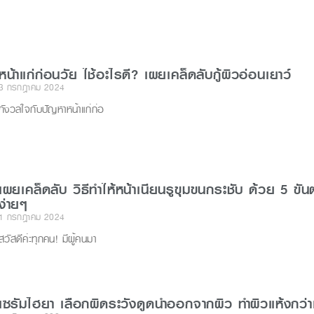
หน้าแก่ก่อนวัย ใช้อะไรดี? เผยเคล็ดลับกู้ผิวอ่อนเยาว์
3 กรกฎาคม 2024
กังวลใจกับปัญหาหน้าแก่ก่อ
เผยเคล็ดลับ วิธีทําให้หน้าเนียนรูขุมขนกระชับ ด้วย 5 ขั้
ง่ายๆ
1 กรกฎาคม 2024
สวัสดีค่ะทุกคน! มีผู้คนมา
เซรั่มไฮยา เลือกผิดระวังดูดน้ำออกจากผิว ทำผิวแห้งกว่า