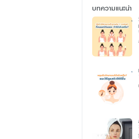
o
g
บทความแนะนำ
k
e