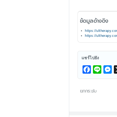
ข้อมูลอ้างอิง
https://ultherapy.co
https://ultherapy.c
แชร์ไปยัง
F
Li
a
n
e
c
e
s
ยกกระชับ
e
s
b
e
o
n