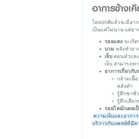
อาการข้างเค
โดยปกติแล้วจะมีอากา
เป็นแค่ไม่นาน แต่อา
รอยแดง
จะเกิด
บวม
หลังทำอาจ
เจ็บ
ตอนทำและห
เจ็บ สามารถหาย
อาการเกี่ยวกั
กล้ามเนื้
หลังทำ
รู้สึกชาช
รู้สึกเสี
รอยไหม้/แผลเป
ความเจ็บและอาการข้
บริการกับแพทย์ที่มี