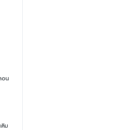
นตอน
เดิม