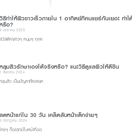
r
วิธีทําให้ผิวขาวเร็วภายใน 1 อาทิตย์ที่คนแชร์กันเยอะ ทำได
หรือ?
9 มกราคม 2025
สวัสดีค่าสาวๆ หนุ่มๆ ทุกค
หลุมสิวรักษาเองได้จริงหรือ? แนะวิธีดูแลผิวให้ดีขึ้น
1 สิงหาคม 2024
หลุมสิว เป็นปัญหาที่หลายค
ลดหน้าแก่ใน 30 วัน เคล็ดลับหน้าเด็กง่ายๆ
3 กรกฎาคม 2024
ใครๆ ก็อยากมีใบหน้าที่อ่อ