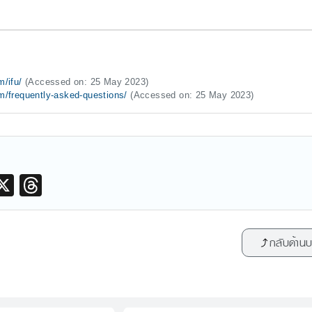
m/ifu/
(Accessed on: 25 May 2023)
om/frequently-asked-questions/
(Accessed on: 25 May 2023)
M
X
T
hr
e
กลับด้าน
a
d
s