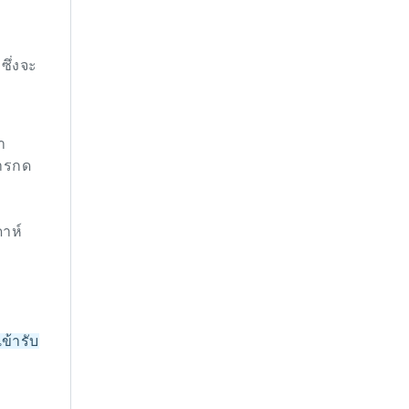
ซึ่งจะ
ำ
ารกด
ดาห์
ข้ารับ