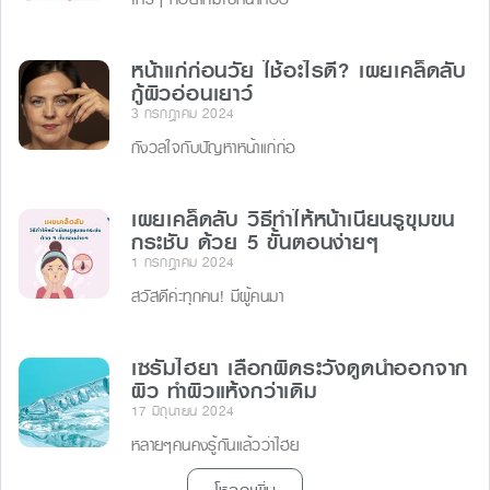
หน้าแก่ก่อนวัย ใช้อะไรดี? เผยเคล็ดลับ
กู้ผิวอ่อนเยาว์
3 กรกฎาคม 2024
กังวลใจกับปัญหาหน้าแก่ก่อ
เผยเคล็ดลับ วิธีทําให้หน้าเนียนรูขุมขน
กระชับ ด้วย 5 ขั้นตอนง่ายๆ
1 กรกฎาคม 2024
สวัสดีค่ะทุกคน! มีผู้คนมา
เซรั่มไฮยา เลือกผิดระวังดูดน้ำออกจาก
ผิว ทำผิวแห้งกว่าเดิม
17 มิถุนายน 2024
หลายๆคนคงรู้กันแล้วว่าไฮย