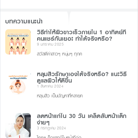
b
e
d
o
n
s
บทความแนะนำ
o
g
k
วิธีทําให้ผิวขาวเร็วภายใน 1 อาทิตย์ที่
er
คนแชร์กันเยอะ ทำได้จริงหรือ?
9 มกราคม 2025
สวัสดีค่าสาวๆ หนุ่มๆ ทุกค
หลุมสิวรักษาเองได้จริงหรือ? แนะวิธี
ดูแลผิวให้ดีขึ้น
1 สิงหาคม 2024
หลุมสิว เป็นปัญหาที่หลายค
ลดหน้าแก่ใน 30 วัน เคล็ดลับหน้าเด็ก
ง่ายๆ
3 กรกฎาคม 2024
ใครๆ ก็อยากมีใบหน้าที่อ่อ