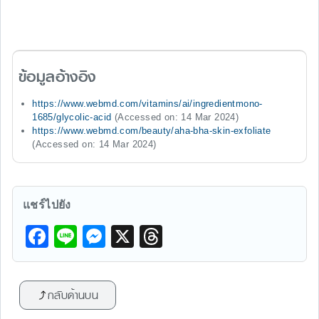
ข้อมูลอ้างอิง
https://www.webmd.com/vitamins/ai/ingredientmono-
1685/glycolic-acid
(Accessed on: 14 Mar 2024)
https://www.webmd.com/beauty/aha-bha-skin-exfoliate
(Accessed on: 14 Mar 2024)
แชร์ไปยัง
F
Li
M
X
T
a
n
e
hr
c
e
s
e
กลับด้านบน
e
s
a