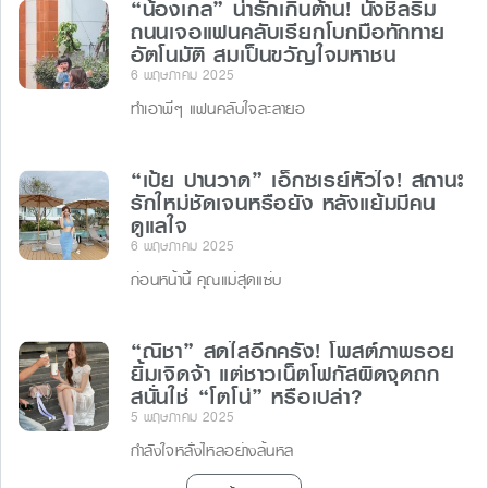
“น้องเกล” น่ารักเกินต้าน! นั่งชิลริม
ถนนเจอแฟนคลับเรียกโบกมือทักทาย
อัตโนมัติ สมเป็นขวัญใจมหาชน
6 พฤษภาคม 2025
ทำเอาพี่ๆ แฟนคลับใจละลายอ
“เป้ย ปานวาด” เอ็กซเรย์หัวใจ! สถานะ
รักใหม่ชัดเจนหรือยัง หลังแย้มมีคน
ดูแลใจ
6 พฤษภาคม 2025
ก่อนหน้านี้ คุณแม่สุดแซ่บ
“ณิชา” สดใสอีกครั้ง! โพสต์ภาพรอย
ยิ้มเจิดจ้า แต่ชาวเน็ตโฟกัสผิดจุดถก
สนั่นใช่ “โตโน่” หรือเปล่า?
5 พฤษภาคม 2025
กำลังใจหลั่งไหลอย่างล้นหล