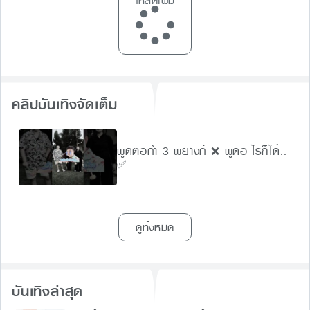
โหลดเพิ่ม
คลิปบันเทิงจัดเต็ม
พูดต่อคำ 3 พยางค์ ❌ พูดอะไรก็ได้..
✅
ดูทั้งหมด
บันเทิงล่าสุด