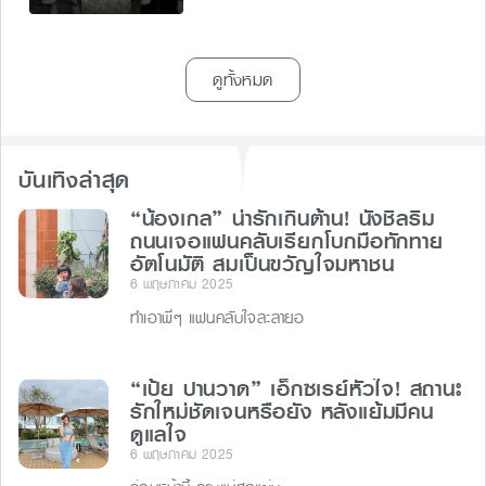
ดูทั้งหมด
บันเทิงล่าสุด
“น้องเกล” น่ารักเกินต้าน! นั่งชิลริม
ถนนเจอแฟนคลับเรียกโบกมือทักทาย
อัตโนมัติ สมเป็นขวัญใจมหาชน
6 พฤษภาคม 2025
ทำเอาพี่ๆ แฟนคลับใจละลายอ
“เป้ย ปานวาด” เอ็กซเรย์หัวใจ! สถานะ
รักใหม่ชัดเจนหรือยัง หลังแย้มมีคน
ดูแลใจ
6 พฤษภาคม 2025