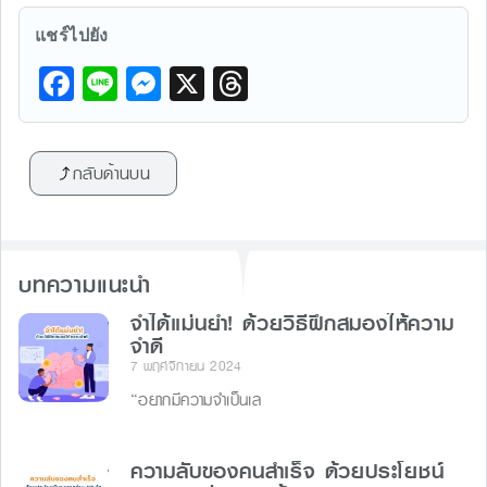
แชร์ไปยัง
F
Li
M
X
T
a
n
e
hr
c
e
s
e
กลับด้านบน
e
s
a
b
e
d
o
n
s
บทความแนะนำ
o
g
k
จำได้แม่นยำ! ด้วยวิธีฝึกสมองให้ความ
er
จำดี
7 พฤศจิกายน 2024
“อยากมีความจำเป็นเล
ความลับของคนสำเร็จ ด้วยประโยชน์