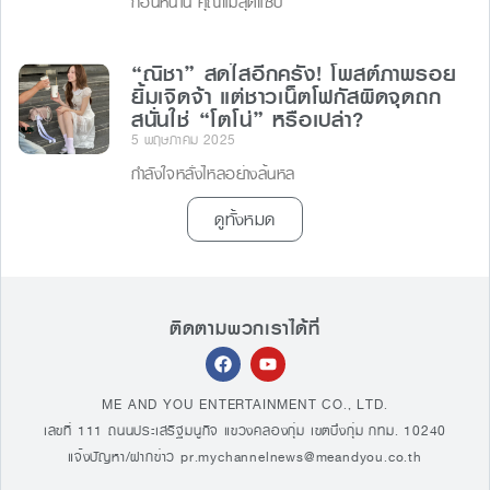
ก่อนหน้านี้ คุณแม่สุดแซ่บ
“ณิชา” สดใสอีกครั้ง! โพสต์ภาพรอย
ยิ้มเจิดจ้า แต่ชาวเน็ตโฟกัสผิดจุดถก
สนั่นใช่ “โตโน่” หรือเปล่า?
5 พฤษภาคม 2025
กำลังใจหลั่งไหลอย่างล้นหล
ดูทั้งหมด
ติดตามพวกเราได้ที่
ME AND YOU ENTERTAINMENT CO., LTD.
เลขที่ 111 ถนนประเสริฐมนูกิจ แขวงคลองกุ่ม เขตบึงกุ่ม กทม. 10240
แจ้งปัญหา/ฝากข่าว
pr.mychannelnews@meandyou.co.th