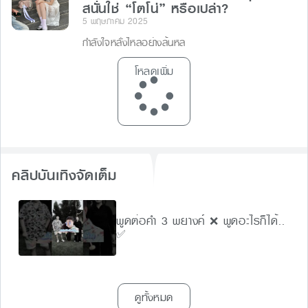
สนั่นใช่ “โตโน่” หรือเปล่า?
5 พฤษภาคม 2025
กำลังใจหลั่งไหลอย่างล้นหล
โหลดเพิ่ม
คลิปบันเทิงจัดเต็ม
พูดต่อคำ 3 พยางค์ ❌ พูดอะไรก็ได้..
✅
ดูทั้งหมด