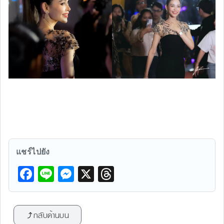
แชร์ไปยัง
F
Li
M
X
T
a
n
e
hr
c
e
s
e
กลับด้านบน
e
s
a