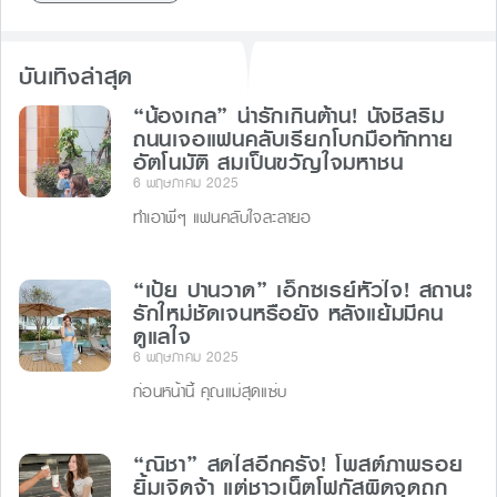
b
e
d
o
n
s
บันเทิงล่าสุด
o
g
“น้องเกล” น่ารักเกินต้าน! นั่งชิลริม
k
er
ถนนเจอแฟนคลับเรียกโบกมือทักทาย
อัตโนมัติ สมเป็นขวัญใจมหาชน
6 พฤษภาคม 2025
ทำเอาพี่ๆ แฟนคลับใจละลายอ
“เป้ย ปานวาด” เอ็กซเรย์หัวใจ! สถานะ
รักใหม่ชัดเจนหรือยัง หลังแย้มมีคน
ดูแลใจ
6 พฤษภาคม 2025
ก่อนหน้านี้ คุณแม่สุดแซ่บ
“ณิชา” สดใสอีกครั้ง! โพสต์ภาพรอย
ยิ้มเจิดจ้า แต่ชาวเน็ตโฟกัสผิดจุดถก