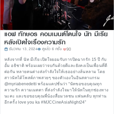
แอฟ ทักษอร คอมเมนต์โดนใจ นัท มีเรีย
หลังเปิดใจเรื่องความรัก
ธันวาคม 13, 2024
ดูแล้ว 6 ครั้ง
90
หลังจากที่ นัท มีเรีย เปิดใจยอมรับการปิดฉากรัก 15 ปี กับ
อั้ม อธิชาติ พร้อมเผยว่าจบกันด้วยดีและยังคงเป็นเพื่อนที่ดี
ต่อกัน หลายคนต่างส่งกำลังใจให้เธออย่างล้นหลาม โดย
สาวนัทได้โพสต์ภาพสวยๆ ของตัวเองในอินสตาแกรม
@myriabenedetti พร้อมแคปชั่นว่า “นัทขอขอบคุณทุก
ความรัก ความเมตตา ที่ส่งกำลังใจมาให้นัทในทุกช่องทาง
นะคะ และขอขอบคุณพี่น้องสื่อมวลชน แฟนคลับ ทุกท่าน
อีกครั้ง love you ka #MJCCineAsiaNight24”