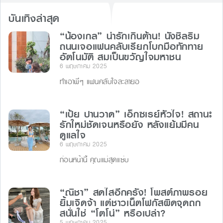
o
n
s
บันเทิงล่าสุด
o
g
“น้องเกล” น่ารักเกินต้าน! นั่งชิลริม
k
er
ถนนเจอแฟนคลับเรียกโบกมือทักทาย
อัตโนมัติ สมเป็นขวัญใจมหาชน
6 พฤษภาคม 2025
ทำเอาพี่ๆ แฟนคลับใจละลายอ
“เป้ย ปานวาด” เอ็กซเรย์หัวใจ! สถานะ
รักใหม่ชัดเจนหรือยัง หลังแย้มมีคน
ดูแลใจ
6 พฤษภาคม 2025
ก่อนหน้านี้ คุณแม่สุดแซ่บ
“ณิชา” สดใสอีกครั้ง! โพสต์ภาพรอย
ยิ้มเจิดจ้า แต่ชาวเน็ตโฟกัสผิดจุดถก
สนั่นใช่ “โตโน่” หรือเปล่า?
5 พฤษภาคม 2025