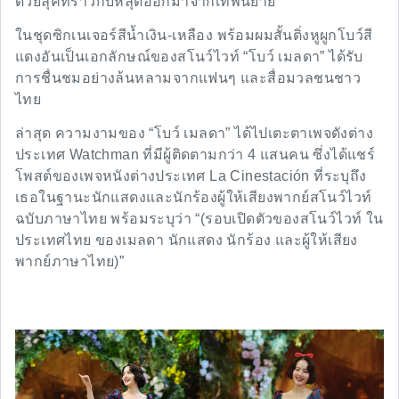
ด้วยลุคที่ราวกับหลุดออกมาจากเทพนิยาย
ในชุดซิกเนเจอร์สีน้ำเงิน-เหลือง พร้อมผมสั้นติ่งหูผูกโบว์สี
แดงอันเป็นเอกลักษณ์ของสโนว์ไวท์ “โบว์ เมลดา” ได้รับ
การชื่นชมอย่างล้นหลามจากแฟนๆ และสื่อมวลชนชาว
ไทย
ล่าสุด ความงามของ “โบว์ เมลดา” ได้ไปเตะตาเพจดังต่าง
ประเทศ Watchman ที่มีผู้ติดตามกว่า 4 แสนคน ซึ่งได้แชร์
โพสต์ของเพจหนังต่างประเทศ La Cinestación ที่ระบุถึง
เธอในฐานะนักแสดงและนักร้องผู้ให้เสียงพากย์สโนว์ไวท์
ฉบับภาษาไทย พร้อมระบุว่า “(รอบเปิดตัวของสโนว์ไวท์ ใน
ประเทศไทย ของเมลดา นักแสดง นักร้อง และผู้ให้เสียง
พากย์ภาษาไทย)”