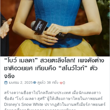
“โบว์ เมลดา” สวยตะลึงโลก! เพจดังต่าง
ชาติอวยยศ เทียบคือ “สโนว์ไวท์” ตัว
จริง
เมษายน 2, 2025
ดูแล้ว 38 ครั้ง
0
สร้างความฮือฮาไปไกลถึงต่างประเทศ เมื่อนักแสดงสาว
ชื่อดัง “โบว์ เมลดา สุศรี” ผู้ให้เสียงภาษาไทยในภาพยนตร์
Disney’s Snow White ปรากฏตัวในงานพรีเมียร์ภาพยนตร์