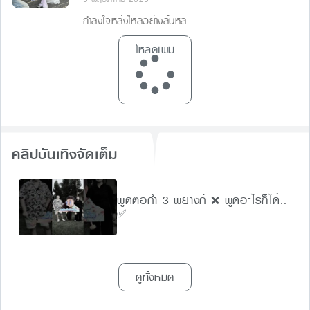
กำลังใจหลั่งไหลอย่างล้นหล
โหลดเพิ่ม
คลิปบันเทิงจัดเต็ม
พูดต่อคำ 3 พยางค์ ❌ พูดอะไรก็ได้..
✅
ดูทั้งหมด