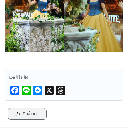
แชร์ไปยัง
F
Li
M
X
T
a
n
e
hr
c
e
s
e
กลับด้านบน
e
s
a
b
e
d