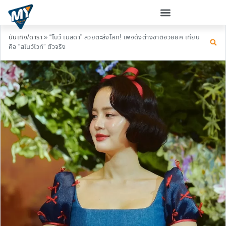
บันเทิง/ดารา
»
“โบว์ เมลดา” สวยตะลึงโลก! เพจดังต่างชาติอวยยศ เทียบ
คือ “สโนว์ไวท์” ตัวจริง