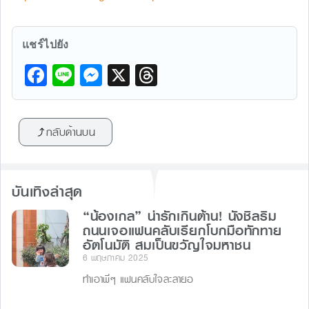
แชร์ไปยัง
F
Li
M
X
T
a
n
e
hr
c
e
s
e
กลับด้านบน
e
s
a
b
e
d
o
n
s
บันเทิงล่าสุด
o
g
“น้องเกล” น่ารักเกินต้าน! นั่งชิลริม
k
er
ถนนเจอแฟนคลับเรียกโบกมือทักทาย
อัตโนมัติ สมเป็นขวัญใจมหาชน
6 พฤษภาคม 2025
ทำเอาพี่ๆ แฟนคลับใจละลายอ