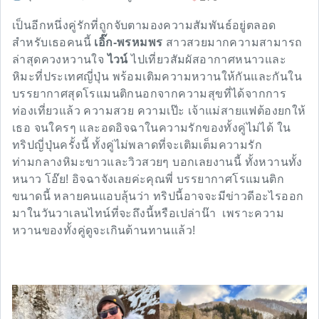
เป็นอีกหนึ่งคู่รักที่ถูกจับตามองความสัมพันธ์อยู่ตลอด
สำหรับเธอคนนี้
เอิ๊ก-พรหมพร
สาวสวยมากความสามารถ
ล่าสุดควงหวานใจ
ไวน์
ไปเที่ยวสัมผัสอากาศหนาวและ
หิมะที่ประเทศญี่ปุ่น พร้อมเติมความหวานให้กันและกันใน
บรรยากาศสุดโรแมนติกนอกจากความสุขที่ได้จากการ
ท่องเที่ยวแล้ว ความสวย ความเป๊ะ เจ้าแม่สายแฟต้องยกให้
เธอ จนใครๆ และอดอิจฉาในความรักของทั้งคู่ไม่ได้ ใน
ทริปญี่ปุ่นครั้งนี้ ทั้งคู่ไม่พลาดที่จะเติมเต็มความรัก
ท่ามกลางหิมะขาวและวิวสวยๆ บอกเลยงานนี้ ทั้งหวานทั้ง
หนาว โอ๊ย! อิจฉาจังเลยค่ะคุณพี่ บรรยากาศโรแมนติก
ขนาดนี้ หลายคนแอบลุ้นว่า ทริปนี้อาจจะมีข่าวดีอะไรออก
มาในวันวาเลนไทน์ที่จะถึงนี้หรือเปล่าน๊า เพราะความ
หวานของทั้งคู่ดูจะเกินต้านทานแล้ว!