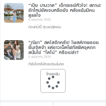
“เป้ย ปานวาด” เอ็กซเรย์หัวใจ! สถานะ
รักใหม่ชัดเจนหรือยัง หลังแย้มมีคน
ดูแลใจ
6 พฤษภาคม 2025
ก่อนหน้านี้ คุณแม่สุดแซ่บ
“ณิชา” สดใสอีกครั้ง! โพสต์ภาพรอย
ยิ้มเจิดจ้า แต่ชาวเน็ตโฟกัสผิดจุดถก
สนั่นใช่ “โตโน่” หรือเปล่า?
5 พฤษภาคม 2025
กำลังใจหลั่งไหลอย่างล้นหล
โหลดเพิ่ม