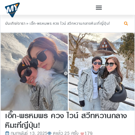
บันเทิง/ดารา
»
เอิ๊ก-พรหมพร ควง ไวน์ สวีทหวานกลางหิมะที่ญี่ปุ่น!
เอิ๊ก-พรหมพร ควง ไวน์ สวีทหวานกลาง
หิมะที่ญี่ปุ่น!
กุมภาพันธ์ 13, 2025
ดูแล้ว 25 ครั้ง
179