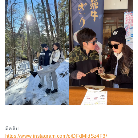
มีคลิป
https://www.instagram.com/p/DFdMIdSz4F3/