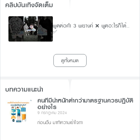
คลิปบันเทิงจัดเต็ม
พูดต่อคำ 3 พยางค์ ❌ พูดอะไรก็ได้..
✅
ดูทั้งหมด
บทความแนะนำ
คนที่มีน้ำหนักต่ำกว่ามาตรฐานควรปฏิบัติ
อย่างไร
9 กรกฎาคม 2024
ก่อนอื่น มาทำความเข้าใจภา