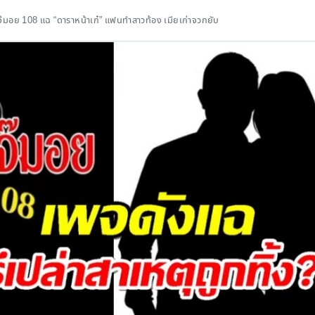
เจ๊มอย 108 แฉ “ดาราหน้าเก๋” แฟนทำสาวท้อง เมียเก่าจวกยับ