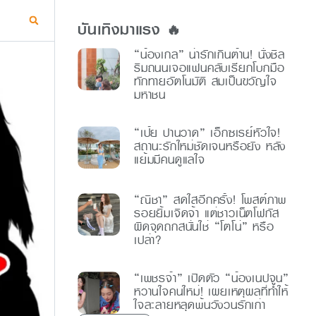
บันเทิงมาแรง 🔥
“น้องเกล” น่ารักเกินต้าน! นั่งชิล
ริมถนนเจอแฟนคลับเรียกโบกมือ
ทักทายอัตโนมัติ สมเป็นขวัญใจ
มหาชน
“เป้ย ปานวาด” เอ็กซเรย์หัวใจ!
สถานะรักใหม่ชัดเจนหรือยัง หลัง
แย้มมีคนดูแลใจ
“ณิชา” สดใสอีกครั้ง! โพสต์ภาพ
รอยยิ้มเจิดจ้า แต่ชาวเน็ตโฟกัส
ผิดจุดถกสนั่นใช่ “โตโน่” หรือ
เปล่า?
“เพชรจ้า” เปิดตัว “น้องเนปจูน”
หวานใจคนใหม่! เผยเหตุผลที่ทำให้
ใจละลายหลุดพ้นวังวนรักเก่า