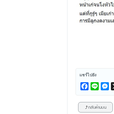
แชร์ไปยัง
F
Li
a
n
e
c
e
s
กลับด้านบน
e
s