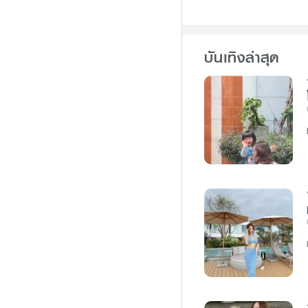
b
e
o
n
o
g
บันเทิงล่าสุด
k
e