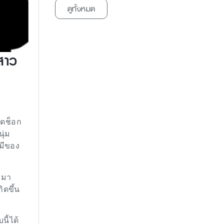
ดูทั้งหมด
สาว
ุดช็อก
ุ่ม
ามีของ
อกมา
ิดขึ้น
ี้ได้