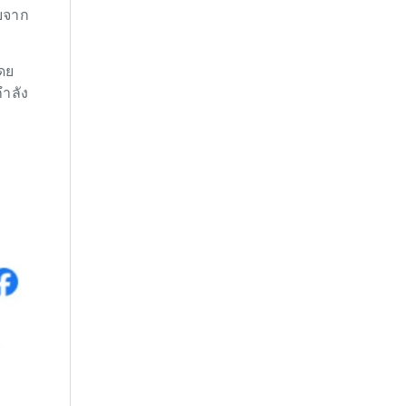
ทบจาก
ดย
กำลัง