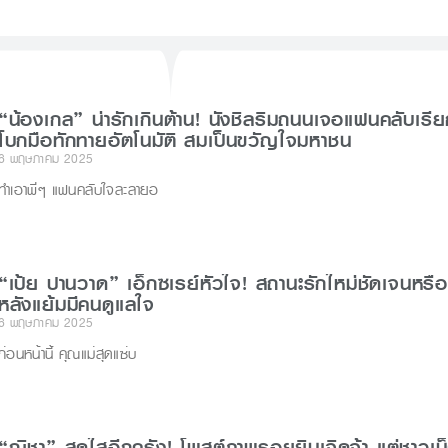
d
s
r
“น้องเกล” น่ารักเกินต้าน! นั่งชิลริมถนนเจอแฟนคลับเรี
โบกมือทักทายอัตโนมัติ สมเป็นขวัญใจมหาชน
6 พฤษภาคม 2025
ทำเอาพี่ๆ แฟนคลับใจละลายอ
“เป้ย ปานวาด” เอ็กซเรย์หัวใจ! สถานะรักใหม่ชัดเจนหรือ
หลังแย้มมีคนดูแลใจ
6 พฤษภาคม 2025
ก่อนหน้านี้ คุณแม่สุดแซ่บ
“ณิชา” สดใสอีกครั้ง! โพสต์ภาพรอยยิ้มเจิดจ้า แต่ชาวเน