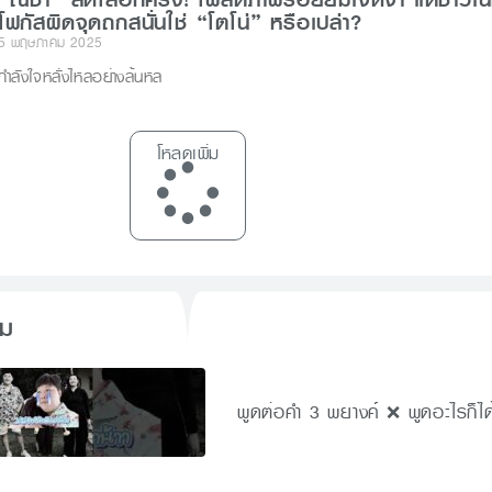
โฟกัสผิดจุดถกสนั่นใช่ “โตโน่” หรือเปล่า?
5 พฤษภาคม 2025
กำลังใจหลั่งไหลอย่างล้นหล
โหลดเพิ่ม
็ม
พูดต่อคำ 3 พยางค์ ❌ พูดอะไรก็ได