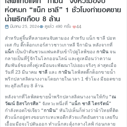
ไลฟ์แทบแตก “กามิน” จังหวะมือจับ
ห่อหมก “แน็ก ชาลี” 1 ชั่วโมงทำยอดขาย
น้ำพริกเกือบ 8 ล้าน
มีนาคม 25, 2024
ดูแล้ว 490 ครั้ง
44
สำหรับคู่จิ้นที่หลายคนจับตามอง สำหรับ แน็ก ชาลี ปอท
เจส กับ ติ๊กต็อกเกอร์สาวชาวเกาหลี จีกามิน หลังจากที่
แน็ก
เป็นป๋าดันชวนแฟนคลับเข้าไปดูไลฟ์ของ
กามิน
จน
กลายเป็นที่รู้จักในโลกออนไลน์ และดูเหมือนว่าความ
สัมพันธ์ของทั้งคู่เหมือนจะพัฒนาไปเยอะจริงๆ ล่าสุดเมื่อ
วันที่ 23 มีนาคม
ชาลี
และ
กามิน
ไลฟ์สดติ๊กต็อกขายน้ำ
พริกปลาสลิดนางงามโดยภายในเวลา 1 ชั่วโมง มียอดขาย
ทะลุถึงเกือบ 8 ล้าน
หลังจากที่ไลฟ์สดขายน้ำพริกปลาสลิดนางงามให้กับ
“ณ
วัฒน์ อิสรไกรศีล”
จังหวะหนึ่งที่
“แน็ก ชาลี ไตรรัตน์”
กำลังทอดไข่เจียว
“กามิน”
หันไปเห็นก็ห่วงว่าผ้าไทยที่ติด
ตัวแน็กอยู่ตรงขอบกระทะพอดีกลัวจะเกิดอันตราย เลยรีบ
เอื้อมมือจะไปดันออก ทำแน็กสะดุ้งกลางไลฟ์ ก่อนกลาย