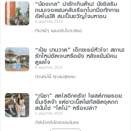
o
g
“น้องเกล” น่ารักเกินต้าน! นั่งชิลริม
k
er
ถนนเจอแฟนคลับเรียกโบกมือทักทาย
อัตโนมัติ สมเป็นขวัญใจมหาชน
6 พฤษภาคม 2025
ทำเอาพี่ๆ แฟนคลับใจละลายอ
“เป้ย ปานวาด” เอ็กซเรย์หัวใจ! สถานะ
รักใหม่ชัดเจนหรือยัง หลังแย้มมีคน
ดูแลใจ
6 พฤษภาคม 2025
ก่อนหน้านี้ คุณแม่สุดแซ่บ
“ณิชา” สดใสอีกครั้ง! โพสต์ภาพรอย
ยิ้มเจิดจ้า แต่ชาวเน็ตโฟกัสผิดจุดถก
สนั่นใช่ “โตโน่” หรือเปล่า?
5 พฤษภาคม 2025
กำลังใจหลั่งไหลอย่างล้นหล