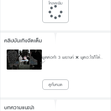
โหลดเพิ่ม
คลิปบันเทิงจัดเต็ม
พูดต่อคำ 3 พยางค์ ❌ พูดอะไรก็ได้..
✅
ดูทั้งหมด
บทความแนะนำ