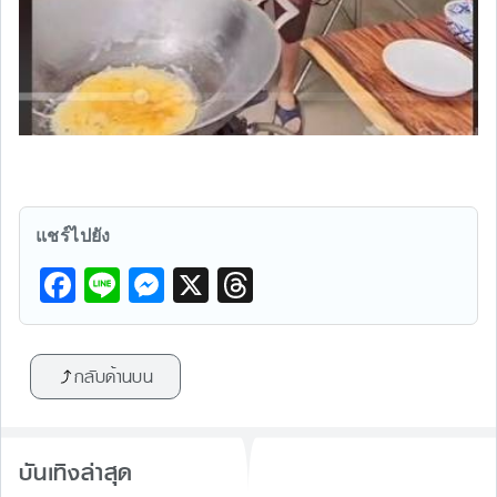
แชร์ไปยัง
F
Li
M
X
T
a
n
e
hr
c
e
s
e
กลับด้านบน
e
s
a
b
e
d
o
n
s
บันเทิงล่าสุด