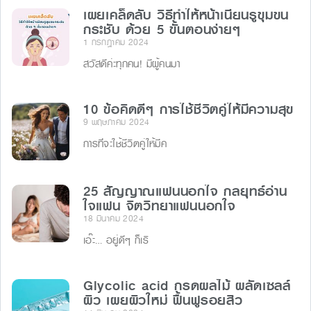
เผยเคล็ดลับ วิธีทําให้หน้าเนียนรูขุมขน
กระชับ ด้วย 5 ขั้นตอนง่ายๆ
1 กรกฎาคม 2024
สวัสดีค่ะทุกคน! มีผู้คนมา
10 ข้อคิดดีๆ การใช้ชีวิตคู่ให้มีความสุข
9 พฤษภาคม 2024
การที่จะใช้ชีวิตคู่ให้มีค
25 สัญญาณแฟนนอกใจ กลยุทธ์อ่าน
ใจแฟน จิตวิทยาแฟนนอกใจ
18 มีนาคม 2024
เอ๊ะ… อยู่ดีๆ ก็เริ
Glycolic acid กรดผลไม้ ผลัดเซลล์
ผิว เผยผิวใหม่ ฟื้นฟูรอยสิว