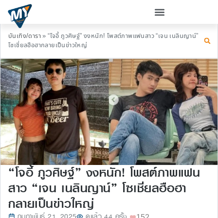
บันเทิง/ดารา
»
“โจอี้ ภูวศิษฐ์” งงหนัก! โพสต์ภาพแฟนสาว “เจน เนลินญาน์”
โซเชี่ยลฮือฮากลายเป็นข่าวใหญ่
“โจอี้ ภูวศิษฐ์” งงหนัก! โพสต์ภาพแฟน
สาว “เจน เนลินญาน์” โซเชี่ยลฮือฮา
กลายเป็นข่าวใหญ่
กุมภาพันธ์ 21, 2025
ดูแล้ว 44 ครั้ง
152