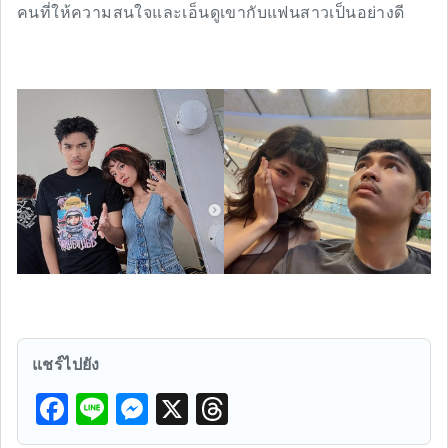
คนที่ให้ความสนใจและเอ็นดูเขากับแฟนสาวเป็นอย่างดี
แชร์ไปยัง
F
Li
M
X
T
a
n
e
hr