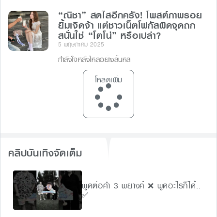
“ณิชา” สดใสอีกครั้ง! โพสต์ภาพรอย
ยิ้มเจิดจ้า แต่ชาวเน็ตโฟกัสผิดจุดถก
สนั่นใช่ “โตโน่” หรือเปล่า?
5 พฤษภาคม 2025
กำลังใจหลั่งไหลอย่างล้นหล
โหลดเพิ่ม
คลิปบันเทิงจัดเต็ม
พูดต่อคำ 3 พยางค์ ❌ พูดอะไรก็ได้..
✅