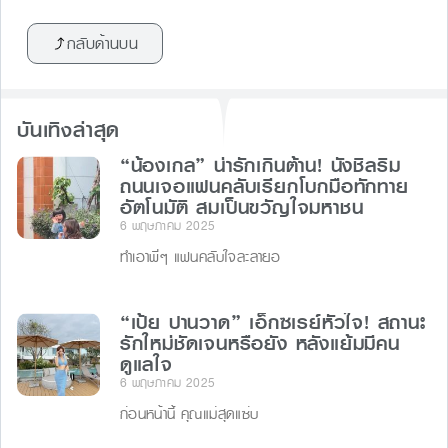
c
e
s
e
กลับด้านบน
e
s
a
b
e
d
o
n
s
บันเทิงล่าสุด
o
g
“น้องเกล” น่ารักเกินต้าน! นั่งชิลริม
k
er
ถนนเจอแฟนคลับเรียกโบกมือทักทาย
อัตโนมัติ สมเป็นขวัญใจมหาชน
6 พฤษภาคม 2025
ทำเอาพี่ๆ แฟนคลับใจละลายอ
“เป้ย ปานวาด” เอ็กซเรย์หัวใจ! สถานะ
รักใหม่ชัดเจนหรือยัง หลังแย้มมีคน
ดูแลใจ
6 พฤษภาคม 2025
ก่อนหน้านี้ คุณแม่สุดแซ่บ