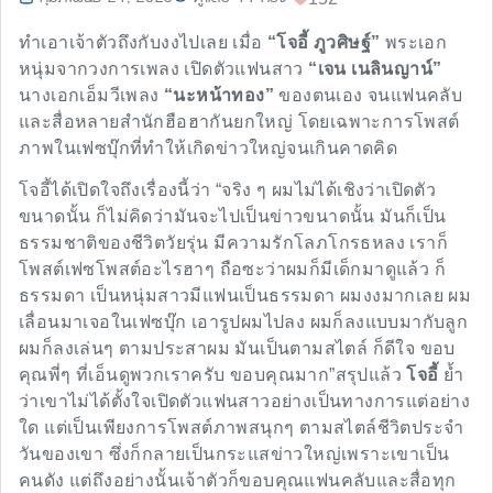
ทำเอาเจ้าตัวถึงกับงงไปเลย เมื่อ
“โจอี้ ภูวศิษฐ์”
พระเอก
หนุ่มจากวงการเพลง เปิดตัวแฟนสาว
“เจน เนลินญาน์”
นางเอกเอ็มวีเพลง
“นะหน้าทอง”
ของตนเอง จนแฟนคลับ
และสื่อหลายสำนักฮือฮากันยกใหญ่ โดยเฉพาะการโพสต์
ภาพในเฟซบุ๊กที่ทำให้เกิดข่าวใหญ่จนเกินคาดคิด
โจอี้ได้เปิดใจถึงเรื่องนี้ว่า “จริง ๆ ผมไม่ได้เชิงว่าเปิดตัว
ขนาดนั้น ก็ไม่คิดว่ามันจะไปเป็นข่าวขนาดนั้น มันก็เป็น
ธรรมชาติของชีวิตวัยรุ่น มีความรักโลภโกรธหลง เราก็
โพสต์เฟซโพสต์อะไรฮาๆ ถือซะว่าผมก็มีเด็กมาดูแล้ว ก็
ธรรมดา เป็นหนุ่มสาวมีแฟนเป็นธรรมดา ผมงงมากเลย ผม
เลื่อนมาเจอในเฟซบุ๊ก เอารูปผมไปลง ผมก็ลงแบบมากับลูก
ผมก็ลงเล่นๆ ตามประสาผม มันเป็นตามสไตล์ ก็ดีใจ ขอบ
คุณพี่ๆ ที่เอ็นดูพวกเราครับ ขอบคุณมาก”สรุปแล้ว
โจอี้
ย้ำ
ว่าเขาไม่ได้ตั้งใจเปิดตัวแฟนสาวอย่างเป็นทางการแต่อย่าง
ใด แต่เป็นเพียงการโพสต์ภาพสนุกๆ ตามสไตล์ชีวิตประจำ
วันของเขา ซึ่งก็กลายเป็นกระแสข่าวใหญ่เพราะเขาเป็น
คนดัง แต่ถึงอย่างนั้นเจ้าตัวก็ขอบคุณแฟนคลับและสื่อทุก