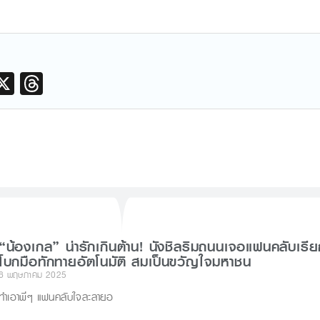
M
X
T
hr
e
a
d
s
r
“น้องเกล” น่ารักเกินต้าน! นั่งชิลริมถนนเจอแฟนคลับเรี
โบกมือทักทายอัตโนมัติ สมเป็นขวัญใจมหาชน
6 พฤษภาคม 2025
ทำเอาพี่ๆ แฟนคลับใจละลายอ