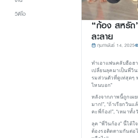
งาน
วิดีโอ
“ก้อง สหรัถ”
ละลาย
กุมภาพันธ์ 14, 2025
ทำเอาแฟนคลับฮือฮากั
เปลี่ยนลุคมาเป็นพี่
รมส่วนตัวที่ดูเท่สุด
ไหนบอก”
หลังจากภาพนี้ถูกเผย
มาก!”, “ถ้าเรียกวินแ
คะพี่ก้อง!”, “เหมาทั้ง
ลุค “พี่วินก้อง” นี้ไ
ต้องรอติดตามกันต่อไป