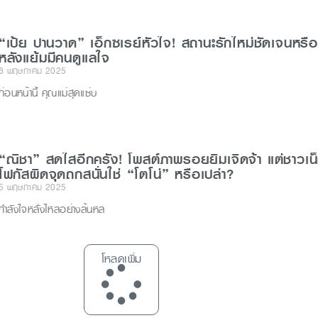
“เป้ย ปานวาด” เอ็กซเรย์หัวใจ! สถานะรักใหม่ชัดเจนหรือ
หลังแย้มมีคนดูแลใจ
6 พฤษภาคม 2025
ก่อนหน้านี้ คุณแม่สุดแซ่บ
“ณิชา” สดใสอีกครั้ง! โพสต์ภาพรอยยิ้มเจิดจ้า แต่ชาวเน
โฟกัสผิดจุดถกสนั่นใช่ “โตโน่” หรือเปล่า?
5 พฤษภาคม 2025
กำลังใจหลั่งไหลอย่างล้นหล
โหลดเพิ่ม