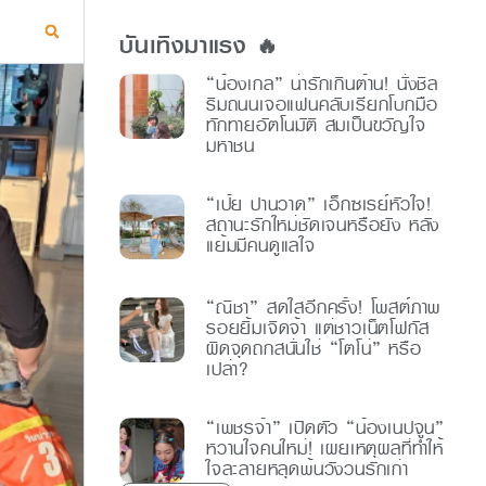
บันเทิงมาแรง 🔥
“น้องเกล” น่ารักเกินต้าน! นั่งชิล
ริมถนนเจอแฟนคลับเรียกโบกมือ
ทักทายอัตโนมัติ สมเป็นขวัญใจ
มหาชน
“เป้ย ปานวาด” เอ็กซเรย์หัวใจ!
สถานะรักใหม่ชัดเจนหรือยัง หลัง
แย้มมีคนดูแลใจ
“ณิชา” สดใสอีกครั้ง! โพสต์ภาพ
รอยยิ้มเจิดจ้า แต่ชาวเน็ตโฟกัส
ผิดจุดถกสนั่นใช่ “โตโน่” หรือ
เปล่า?
“เพชรจ้า” เปิดตัว “น้องเนปจูน”
หวานใจคนใหม่! เผยเหตุผลที่ทำให้
ใจละลายหลุดพ้นวังวนรักเก่า