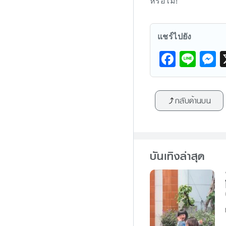
หรือไม่!
แชร์ไปยัง
F
Li
a
n
e
c
e
s
กลับด้านบน
e
s
b
e
o
n
o
g
บันเทิงล่าสุด
k
e