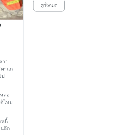
ดูทั้งหมด
จ
ชา”
นสตาแก
ะไป
นหล่อ
ได้ไหม
นนี้
้นอีก