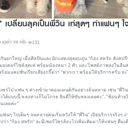
 เปลี่ยนลุคเป็นพี่วิน เท่สุดๆ ทำแฟนๆ ใ
ดูแล้ว 39 ครั้ง
131
นยกใหญ่ เมื่อศิลปินและนักแสดงสุดอบอุ่น “ก้อง สหรัถ สังคปรี
วินมอเตอร์ไซค์สุดเท่ พร้อมน้องหมา 2 ตัว และโพสต์ภาพลงในอิ
ๆ พร้อมแคปชั่นเรียกเสียงกรี๊ดว่า “พวกเรา พร้อมให้บริการครับ จ
แพร่ไป แฟน ๆ ต่างเข้ามาคอมเมนต์กันอย่างล้นหลาม เช่น “พี่วิ
ล้วได้แบบนี้ หลงทางก็ไม่โกรธ ยินดีให้ขับหลงเลยค่ะ”, “ช้อนท้าย
วันเลยค่ะ”
ด้ใจแฟนๆ ไปเต็มๆ จนหลายคนเริ่มหวังให้ “พี่วิน” เปิดบริการจริงๆ งา
ว่า “ก้อง สหรัถ” จะมีเซอร์ไพรส์อะไรเพิ่มเติมมาให้แฟนๆ ตื่นเต