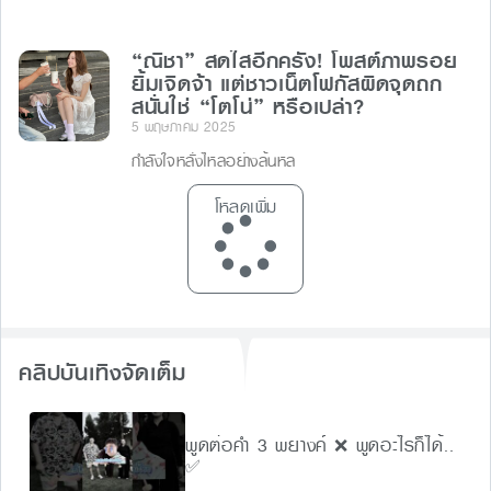
“ณิชา” สดใสอีกครั้ง! โพสต์ภาพรอย
ยิ้มเจิดจ้า แต่ชาวเน็ตโฟกัสผิดจุดถก
สนั่นใช่ “โตโน่” หรือเปล่า?
5 พฤษภาคม 2025
กำลังใจหลั่งไหลอย่างล้นหล
โหลดเพิ่ม
คลิปบันเทิงจัดเต็ม
พูดต่อคำ 3 พยางค์ ❌ พูดอะไรก็ได้..
✅