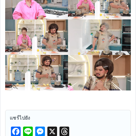
แชร์ไปยัง
F
Li
M
X
T