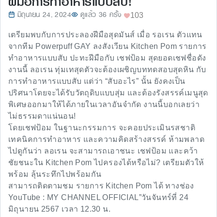
ฝีมือการทำอาหารแบบสับ!
มิถุนายน 24, 2024
ดูแล้ว 36 ครั้ง
103
เตรียมพบกับการประลองฝีมือสุดมันส์ เมื่อ รอเรน ตัวแทน
จากทีม Powerpuff GAY ลงสังเวียน Kitchen Pom รายการ
ทำอาหารแบบสับ ปะทะฝีมือกับ เชฟป้อม สุดยอดเชฟชื่อดัง
งานนี้ ลอเรน ทุ่มเทสุดตัวจะต้องเผชิญบททดสอบสุดหิน กับ
การทำอาหารแบบสับ แต่ว่า “สับอะไร” นั้น ยังคงเป็น
ปริศนาโดยจะได้รับวัตถุดิบแบบสุ่ม และต้องรังสรรค์เมนูสุด
พิเศษออกมาให้ได้ภายในเวลาอันจำกัด งานนี้บอกเลยว่า
ไม่ธรรมดาแน่นอน!
โดยเชฟป้อม ในฐานะกรรมการ จะคอยประเมินรสชาติ
เทคนิคการทำอาหาร และความคิดสร้างสรรค์ ห้ามพลาด
ไปดูกันว่า ลอเรน จะสามารถเอาชนะ เชฟป้อม และคว้า
ชัยชนะใน Kitchen Pom ไปครองได้หรือไม่? เตรียมตัวให้
พร้อม ลุ้นระทึกไปพร้อมกัน
สามารถติดตามชม รายการ Kitchen Pom ได้ ทางช่อง
YouTube : MY CHANNEL OFFICIAL”วันจันทร์ที่ 24
มิถุนายน 2567 เวลา 12.30 น.