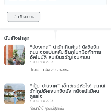
a
n
e
hr
c
e
s
e
กลับด้านบน
e
s
a
b
e
d
o
n
s
บันเทิงล่าสุด
o
g
“น้องเกล” น่ารักเกินต้าน! นั่งชิลริม
k
er
ถนนเจอแฟนคลับเรียกโบกมือทักทาย
อัตโนมัติ สมเป็นขวัญใจมหาชน
6 พฤษภาคม 2025
ทำเอาพี่ๆ แฟนคลับใจละลายอ
“เป้ย ปานวาด” เอ็กซเรย์หัวใจ! สถานะ
รักใหม่ชัดเจนหรือยัง หลังแย้มมีคน
ดูแลใจ
6 พฤษภาคม 2025
ก่อนหน้านี้ คุณแม่สุดแซ่บ