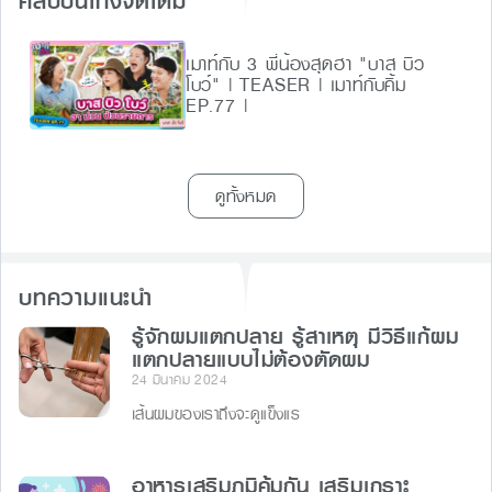
คลิปบันเทิงจัดเต็ม
เมาท์กับ 3 พี่น้องสุดฮา "บาส บิว
โบว์" | TEASER | เมาท์กับคิ้ม
EP.77 |
ดูทั้งหมด
บทความแนะนำ
รู้จักผมแตกปลาย รู้สาเหตุ มีวิธีแก้ผม
แตกปลายแบบไม่ต้องตัดผม
24 มีนาคม 2024
เส้นผมของเราถึงจะดูแข็งแร
อาหารเสริมภูมิคุ้มกัน เสริมเกราะ