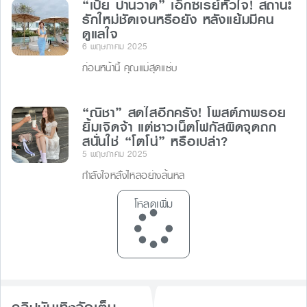
“เป้ย ปานวาด” เอ็กซเรย์หัวใจ! สถานะ
รักใหม่ชัดเจนหรือยัง หลังแย้มมีคน
ดูแลใจ
6 พฤษภาคม 2025
ก่อนหน้านี้ คุณแม่สุดแซ่บ
“ณิชา” สดใสอีกครั้ง! โพสต์ภาพรอย
ยิ้มเจิดจ้า แต่ชาวเน็ตโฟกัสผิดจุดถก
สนั่นใช่ “โตโน่” หรือเปล่า?
5 พฤษภาคม 2025
กำลังใจหลั่งไหลอย่างล้นหล
โหลดเพิ่ม