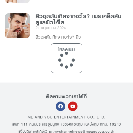
สิวอุดตันเกิดจากอะไร? เผยเคล็ดลับ
ดูแลผิวให้ใส
21 พฤษภาคม 2024
สิวอุดตันเกิดจากอะไร? สิว
โหลดเพิ่ม
ติดตามพวกเราได้ที่
ME AND YOU ENTERTAINMENT CO., LTD.
เลขที่ 111 ถนนประเสริฐมนูกิจ แขวงคลองกุ่ม เขตบึงกุ่ม กทม. 10240
แจ้งปัญหา/ฝากข่าว
pr.mychannelnews@meandyou.co.th