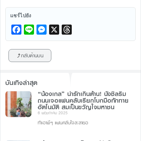
แชร์ไปยัง
F
Li
M
X
T
a
n
e
hr
c
e
s
e
กลับด้านบน
e
s
a
b
e
d
o
n
s
บันเทิงล่าสุด
o
g
“น้องเกล” น่ารักเกินต้าน! นั่งชิลริม
k
er
ถนนเจอแฟนคลับเรียกโบกมือทักทาย
อัตโนมัติ สมเป็นขวัญใจมหาชน
6 พฤษภาคม 2025
ทำเอาพี่ๆ แฟนคลับใจละลายอ