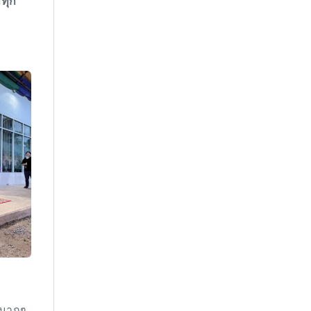
ำทุก
องมากๆ