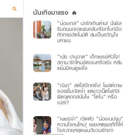
บันเทิงมาแรง 🔥
“น้องเกล” น่ารักเกินต้าน! นั่งชิล
ริมถนนเจอแฟนคลับเรียกโบกมือ
ทักทายอัตโนมัติ สมเป็นขวัญใจ
มหาชน
“เป้ย ปานวาด” เอ็กซเรย์หัวใจ!
สถานะรักใหม่ชัดเจนหรือยัง หลัง
แย้มมีคนดูแลใจ
“ณิชา” สดใสอีกครั้ง! โพสต์ภาพ
รอยยิ้มเจิดจ้า แต่ชาวเน็ตโฟกัส
ผิดจุดถกสนั่นใช่ “โตโน่” หรือ
เปล่า?
“เพชรจ้า” เปิดตัว “น้องเนปจูน”
หวานใจคนใหม่! เผยเหตุผลที่ทำให้
ใจละลายหลุดพ้นวังวนรักเก่า