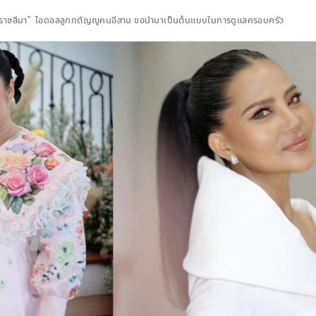
นารี ราชสีมา” ไอดอลลูกกตัญญูคนอีสาน ขอนำมาเป็นต้นแบบในการดูแลครอบครัว