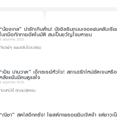
d
s
r
“น้องเกล” น่ารักเกินต้าน! นั่งชิลริมถนนเจอแฟนคลับเรี
โบกมือทักทายอัตโนมัติ สมเป็นขวัญใจมหาชน
6 พฤษภาคม 2025
ทำเอาพี่ๆ แฟนคลับใจละลายอ
“เป้ย ปานวาด” เอ็กซเรย์หัวใจ! สถานะรักใหม่ชัดเจนหรือ
หลังแย้มมีคนดูแลใจ
6 พฤษภาคม 2025
ก่อนหน้านี้ คุณแม่สุดแซ่บ
“ณิชา” สดใสอีกครั้ง! โพสต์ภาพรอยยิ้มเจิดจ้า แต่ชาวเน