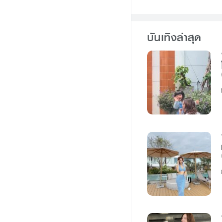
b
e
o
n
o
g
บันเทิงล่าสุด
k
e