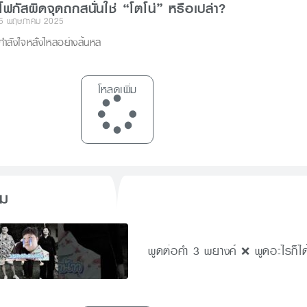
โฟกัสผิดจุดถกสนั่นใช่ “โตโน่” หรือเปล่า?
5 พฤษภาคม 2025
กำลังใจหลั่งไหลอย่างล้นหล
โหลดเพิ่ม
็ม
พูดต่อคำ 3 พยางค์ ❌ พูดอะไรก็ได