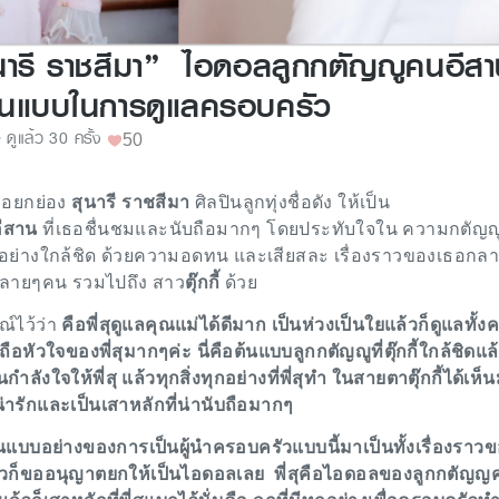
สุนารี ราชสีมา” ไอดอลลูกกตัญญูคนอีส
้นแบบในการดูแลครอบครัว
ดูแล้ว 30 ครั้ง
50
ขอยกย่อง
สุนารี ราชสีมา
ศิลปินลูกทุ่งชื่อดัง
ให้เป็น
ีสาน
ที่เธอชื่นชมและนับถือมากๆ โดยประทับใจใน ความกตัญญ
ลแม่อย่างใกล้ชิด ด้วยความอดทน และเสียสละ เรื่องราวของเธอกลา
หลายๆคน รวมไปถึง สาว
ตุ๊กกี้
ด้วย
ณ์ไว้ว่า
คือพี่สุดูแลคุณแม่ได้ดีมาก เป็นห่วงเป็นใยแล้วก็ดูแลทั้
ถือหัวใจของพี่สุมากๆค่ะ นี่คือต้นแบบลูกกตัญญูที่ตุ๊กกี้ใกล้ชิดแล
็นกำลังใจให้พี่สุ แล้วทุกสิ่งทุกอย่างที่พี่สุทำ ในสายตาตุ๊กกี้ได้เห็
่น่ารักและเป็นเสาหลักที่น่านับถือมากๆ
ุเป็นแบบอย่างของการเป็นผู้นำครอบครัวแบบนี้มาเป็นทั้งเรื่องราว
้วก็ขออนุญาตยกให้เป็นไอดอลเลย พี่สุคือไอดอลของลูกกตัญญ