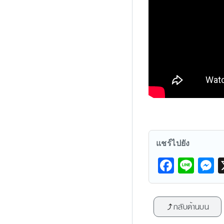
แชร์ไปยัง
F
Li
a
n
e
c
e
s
กลับด้านบน
e
s