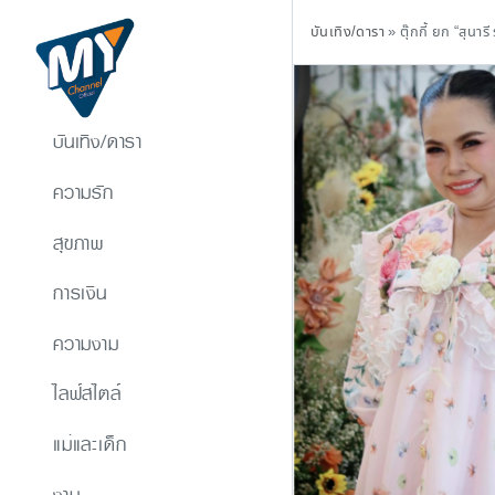
บันเทิง/ดารา
»
ตุ๊กกี้ ยก “สุ
บันเทิง/ดารา
ความรัก
สุขภาพ
การเงิน
ความงาม
ไลฟ์สไตล์
แม่และเด็ก