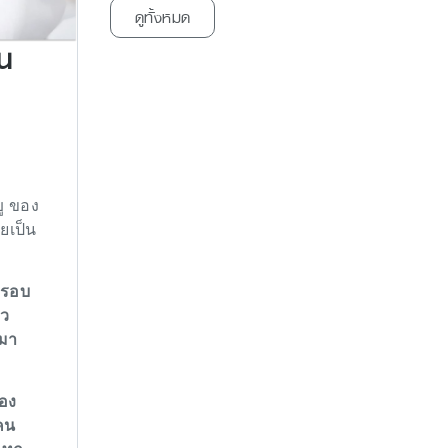
ดูทั้งหมด
าน
ู ของ
ยเป็น
งครอบ
้ว
นมา
ของ
คน