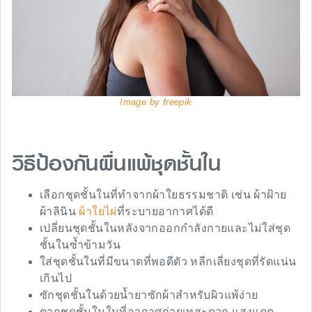
Image by freepik
วิธีป้องกันผื่นแพ้ชุดชั้นใน
เลือกชุดชั้นในที่ทำจากผ้าใยธรรมชาติ เช่น ผ้าฝ้าย
ผ้าลินิน
ผ้าใยไผ่
ที่ระบายอากาศได้ดี
เปลี่ยนชุดชั้นในหลังจากออกกำลังกายและไม่ใส่ชุด
ชั้นในซ้ำข้ามวัน
ใส่ชุดชั้นในที่มีขนาดที่พอดีตัว หลีกเลี่ยงชุดที่รัดแน่น
เกินไป
ซักชุดชั้นในด้วยน้ำยาซักผ้าสำหรับผิวแพ้ง่าย
ตากชุดชั้นในในที่อากาศถ่ายเทสะดวก แสงแดด