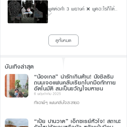
พูดต่อคำ 3 พยางค์ ❌ พูดอะไรก็ได้..
✅
ดูทั้งหมด
บันเทิงล่าสุด
“น้องเกล” น่ารักเกินต้าน! นั่งชิลริม
ถนนเจอแฟนคลับเรียกโบกมือทักทาย
อัตโนมัติ สมเป็นขวัญใจมหาชน
6 พฤษภาคม 2025
ทำเอาพี่ๆ แฟนคลับใจละลายอ
“เป้ย ปานวาด” เอ็กซเรย์หัวใจ! สถานะ