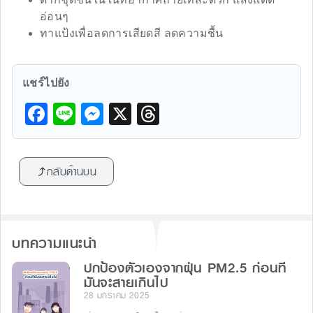
อ่อนๆ
ทาแป้งเพื่อลดการเสียดสี ลดความชื้น
แชร์ไปยัง
F
Li
M
X
T
a
n
e
hr
c
e
s
e
กลับด้านบน
e
s
a
b
e
d
o
n
s
บทความแนะนำ
o
g
k
ปกป้องตัวเองจากฝุ่น PM2.5 ก่อนที่
er
มันจะสายเกินไป
28 มกราคม 2025