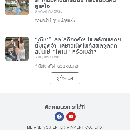
รักใหม่ชัดเจนหรือยัง หลังแย้มมีคน
ดูแลใจ
6 พฤษภาคม 2025
ก่อนหน้านี้ คุณแม่สุดแซ่บ
“ณิชา” สดใสอีกครั้ง! โพสต์ภาพรอย
ยิ้มเจิดจ้า แต่ชาวเน็ตโฟกัสผิดจุดถก
สนั่นใช่ “โตโน่” หรือเปล่า?
5 พฤษภาคม 2025
กำลังใจหลั่งไหลอย่างล้นหล
ดูทั้งหมด
ติดตามพวกเราได้ที่
ME AND YOU ENTERTAINMENT CO., LTD.