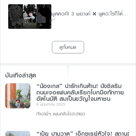
พูดต่อคำ 3 พยางค์ ❌ พูดอะไรก็ได้..
✅
ดูทั้งหมด
บันเทิงล่าสุด
“น้องเกล” น่ารักเกินต้าน! นั่งชิลริม
ถนนเจอแฟนคลับเรียกโบกมือทักทาย
อัตโนมัติ สมเป็นขวัญใจมหาชน
6 พฤษภาคม 2025
ทำเอาพี่ๆ แฟนคลับใจละลายอ
“เป้ย ปานวาด” เอ็กซเรย์หัวใจ! สถานะ