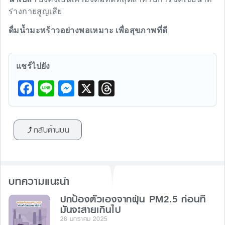
ร่างกายสูญเสีย
ดื่มน้ำมะพร้าวอย่างพอเหมาะ เพื่อสุขภาพที่ดี
แชร์ไปยัง
F
Li
M
X
T
a
n
e
hr
c
e
s
e
กลับด้านบน
e
s
a
b
e
d
o
n
s
บทความแนะนำ
o
g
k
ปกป้องตัวเองจากฝุ่น PM2.5 ก่อนที่
er
มันจะสายเกินไป
28 มกราคม 2025