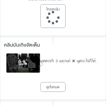
โหลดเพิ่ม
คลิปบันเทิงจัดเต็ม
พูดต่อคำ 3 พยางค์ ❌ พูดอะไรก็ได้..
✅
ดูทั้งหมด