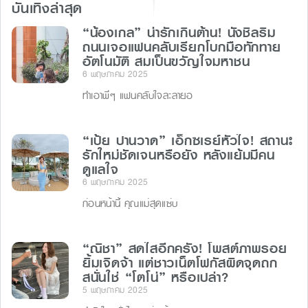
บันเทิงล่าสุด
“น้องเกล” น่ารักเกินต้าน! นั่งชิลริม
ถนนเจอแฟนคลับเรียกโบกมือทักทาย
อัตโนมัติ สมเป็นขวัญใจมหาชน
6 พฤษภาคม 2025
ทำเอาพี่ๆ แฟนคลับใจละลายอ
“เป้ย ปานวาด” เอ็กซเรย์หัวใจ! สถานะ
รักใหม่ชัดเจนหรือยัง หลังแย้มมีคน
ดูแลใจ
6 พฤษภาคม 2025
ก่อนหน้านี้ คุณแม่สุดแซ่บ
“ณิชา” สดใสอีกครั้ง! โพสต์ภาพรอย
ยิ้มเจิดจ้า แต่ชาวเน็ตโฟกัสผิดจุดถก
สนั่นใช่ “โตโน่” หรือเปล่า?
5 พฤษภาคม 2025