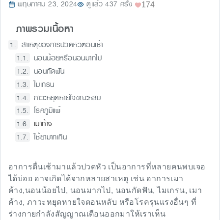
พฤษภาคม 23, 2024
ดูแล้ว 437 ครั้ง
174
ภาพรวมเนื้อหา
สาเหตุของการปวดหัวตอนเช้า
นอนน้อยหรือนอนมากไป
นอนกัดฟัน
ไมเกรน
ภาวะหยุดหายใจขณะหลับ
โรคภูมิแพ้
เมาค้าง
ใช้ยามากเกิน
อาการตื่นเช้ามาแล้วปวดหัว เป็นอาการที่หลายคนพบเจอ
ได้บ่อย อาจเกิดได้จากหลายสาเหตุ เช่น อาการเมา
ค้าง,นอนน้อยไป, นอนมากไป, นอนกัดฟัน, ไมเกรน, เมา
ค้าง, ภาวะหยุดหายใจตอนหลับ หรือโรครุนแรงอื่นๆ ที่
ร่างกายกำลังสัญญาณเตือนออกมาให้เราเห็น