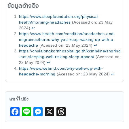
ข้อมูลอ้างอิง
https://www.sleepfoundation.org/physical-
health/morning-headaches
(Acessed on: 23 May
2024)
↩︎
https://www.health.com/condition/headaches-and-
migraines/heres-why-you-keep-waking-up-with-a-
headache
(Acessed on: 23 May 2024)
↩︎
https://chulalongkornhospital.go.th/kcmh/line/snoring
-not-sleeping-well-risking-sleep-apnea/
(Acessed on:
23 May 2024)
↩︎
https://www.webmd.com/why-wake-up-with-
headache-morning
(Acessed on: 23 May 2024)
↩︎
แชร์ไปยัง
F
Li
M
X
T
a
n
e
hr