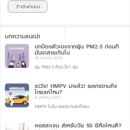
c
e
s
e
กลับด้านบน
e
s
a
b
e
d
o
n
s
บทความแนะนำ
o
g
k
ปกป้องตัวเองจากฝุ่น PM2.5 ก่อนที่
er
มันจะสายเกินไป
28 มกราคม 2025
ฝุ่น PM2.5 คืออะไร? ฝุ่น
ระวัง! HMPV มาแล้ว! ผลกระทบถึง
ไทยแค่ไหน?
8 มกราคม 2025
HMPV ในจีน ผลกระทบต่อไทยม
คอลลาเจน สำหรับวัย 50 ยี่ห้อไหนดี?