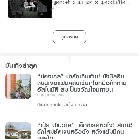
พูดต่อคำ 3 พยางค์ ❌ พูดอะไรก็ได้..
✅
ดูทั้งหมด
บันเทิงล่าสุด
“น้องเกล” น่ารักเกินต้าน! นั่งชิลริม
ถนนเจอแฟนคลับเรียกโบกมือทักทาย
อัตโนมัติ สมเป็นขวัญใจมหาชน
6 พฤษภาคม 2025
ทำเอาพี่ๆ แฟนคลับใจละลายอ
“เป้ย ปานวาด” เอ็กซเรย์หัวใจ! สถานะ
รักใหม่ชัดเจนหรือยัง หลังแย้มมีคน
ดูแลใจ