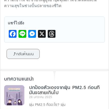
ความสุขในช่วงบั้นปลายของชีวิต
แชร์ไปยัง
F
Li
M
X
T
a
n
e
hr
c
e
s
e
กลับด้านบน
e
s
a
b
e
d
o
n
s
บทความแนะนำ
o
g
k
ปกป้องตัวเองจากฝุ่น PM2.5 ก่อนที่
er
มันจะสายเกินไป
28 มกราคม 2025
ฝุ่น PM2.5 คืออะไร? ฝุ่น