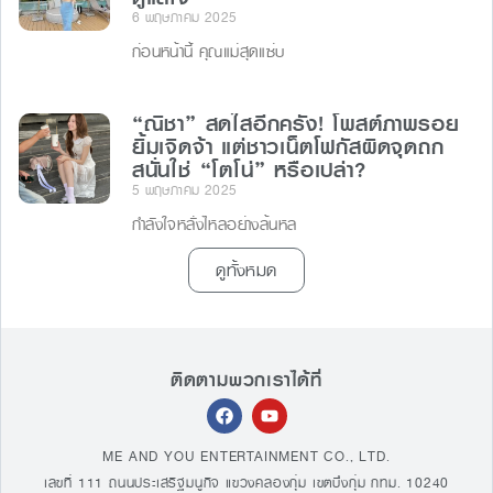
6 พฤษภาคม 2025
ก่อนหน้านี้ คุณแม่สุดแซ่บ
“ณิชา” สดใสอีกครั้ง! โพสต์ภาพรอย
ยิ้มเจิดจ้า แต่ชาวเน็ตโฟกัสผิดจุดถก
สนั่นใช่ “โตโน่” หรือเปล่า?
5 พฤษภาคม 2025
กำลังใจหลั่งไหลอย่างล้นหล
ดูทั้งหมด
ติดตามพวกเราได้ที่
ME AND YOU ENTERTAINMENT CO., LTD.
เลขที่ 111 ถนนประเสริฐมนูกิจ แขวงคลองกุ่ม เขตบึงกุ่ม กทม. 10240