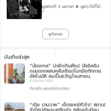
พูดต่อคำ 3 พยางค์ ❌ พูดอะไรก็ได้..
✅
ดูทั้งหมด
บันเทิงล่าสุด
“น้องเกล” น่ารักเกินต้าน! นั่งชิลริม
ถนนเจอแฟนคลับเรียกโบกมือทักทาย
อัตโนมัติ สมเป็นขวัญใจมหาชน
6 พฤษภาคม 2025
ทำเอาพี่ๆ แฟนคลับใจละลายอ
“เป้ย ปานวาด” เอ็กซเรย์หัวใจ! สถานะ
รักใหม่ชัดเจนหรือยัง หลังแย้มมีคน