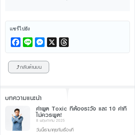
แชร์ไปยัง
F
Li
M
X
T
a
n
e
hr
c
e
s
e
กลับด้านบน
e
s
a
b
e
d
o
n
s
บทความแนะนำ
o
g
k
คำพูด Toxic ที่ต้องระวัง และ 10 คำที่
er
ไม่ควรพูด!
8 พฤษภาคม 2025
วันนี้เรามาคุยกันเรื่องที