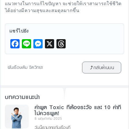
แนวทางในการแก้ไขปัญหา จะช่วยให้เราสามารถใช้ชีวิต
ได้อย่างมีความสุขและสมดุลมากขึ้น
แชร์ไปยัง
F
Li
M
X
T
a
n
e
hr
c
e
s
e
ฝันเรื่องเดิม จิตวิทยา
กลับด้านบน
e
s
a
b
e
d
o
n
s
บทความแนะนำ
o
g
k
คำพูด Toxic ที่ต้องระวัง และ 10 คำที่
er
ไม่ควรพูด!
8 พฤษภาคม 2025
วันนี้เรามาคุยกันเรื่องที