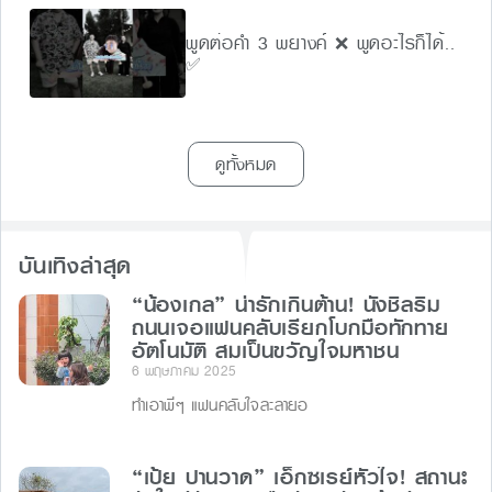
พูดต่อคำ 3 พยางค์ ❌ พูดอะไรก็ได้..
✅
ดูทั้งหมด
บันเทิงล่าสุด
“น้องเกล” น่ารักเกินต้าน! นั่งชิลริม
ถนนเจอแฟนคลับเรียกโบกมือทักทาย
อัตโนมัติ สมเป็นขวัญใจมหาชน
6 พฤษภาคม 2025
ทำเอาพี่ๆ แฟนคลับใจละลายอ
“เป้ย ปานวาด” เอ็กซเรย์หัวใจ! สถานะ