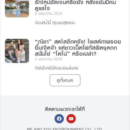
รักใหม่ชัดเจนหรือยัง หลังแย้มมีคน
ดูแลใจ
6 พฤษภาคม 2025
ก่อนหน้านี้ คุณแม่สุดแซ่บ
“ณิชา” สดใสอีกครั้ง! โพสต์ภาพรอย
ยิ้มเจิดจ้า แต่ชาวเน็ตโฟกัสผิดจุดถก
สนั่นใช่ “โตโน่” หรือเปล่า?
5 พฤษภาคม 2025
กำลังใจหลั่งไหลอย่างล้นหล
ดูทั้งหมด
ติดตามพวกเราได้ที่
ME AND YOU ENTERTAINMENT CO., LTD.