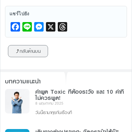
แชร์ไปยัง
F
Li
M
X
T
a
n
e
hr
c
e
s
e
กลับด้านบน
e
s
a
b
e
d
o
n
s
บทความแนะนำ
o
g
k
คำพูด Toxic ที่ต้องระวัง และ 10 คำที่
er
ไม่ควรพูด!
8 พฤษภาคม 2025
วันนี้เรามาคุยกันเรื่องที