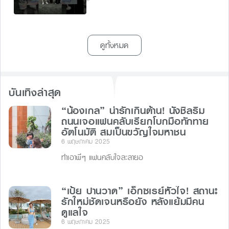
ดูทั้งหมด
บันเทิงล่าสุด
“น้องเกล” น่ารักเกินต้าน! นั่งชิลริม
ถนนเจอแฟนคลับเรียกโบกมือทักทาย
อัตโนมัติ สมเป็นขวัญใจมหาชน
6 พฤษภาคม 2025
ทำเอาพี่ๆ แฟนคลับใจละลายอ
“เป้ย ปานวาด” เอ็กซเรย์หัวใจ! สถานะ
รักใหม่ชัดเจนหรือยัง หลังแย้มมีคน
ดูแลใจ
6 พฤษภาคม 2025