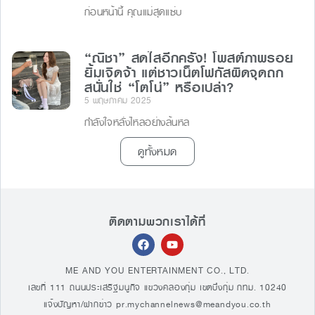
ก่อนหน้านี้ คุณแม่สุดแซ่บ
“ณิชา” สดใสอีกครั้ง! โพสต์ภาพรอย
ยิ้มเจิดจ้า แต่ชาวเน็ตโฟกัสผิดจุดถก
สนั่นใช่ “โตโน่” หรือเปล่า?
5 พฤษภาคม 2025
กำลังใจหลั่งไหลอย่างล้นหล
ดูทั้งหมด
ติดตามพวกเราได้ที่
ME AND YOU ENTERTAINMENT CO., LTD.
เลขที่ 111 ถนนประเสริฐมนูกิจ แขวงคลองกุ่ม เขตบึงกุ่ม กทม. 10240
แจ้งปัญหา/ฝากข่าว
pr.mychannelnews@meandyou.co.th