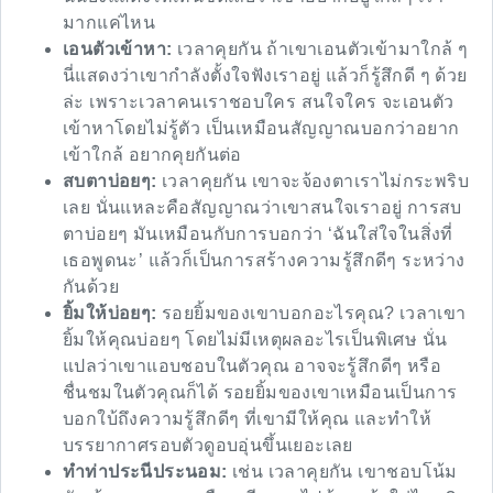
มากแค่ไหน
เอนตัวเข้าหา:
เวลาคุยกัน ถ้าเขาเอนตัวเข้ามาใกล้ ๆ
นี่แสดงว่าเขากำลังตั้งใจฟังเราอยู่ แล้วก็รู้สึกดี ๆ ด้วย
ล่ะ เพราะเวลาคนเราชอบใคร สนใจใคร จะเอนตัว
เข้าหาโดยไม่รู้ตัว เป็นเหมือนสัญญาณบอกว่าอยาก
เข้าใกล้ อยากคุยกันต่อ
สบตาบ่อยๆ:
เวลาคุยกัน เขาจะจ้องตาเราไม่กระพริบ
เลย นั่นแหละคือสัญญาณว่าเขาสนใจเราอยู่ การสบ
ตาบ่อยๆ มันเหมือนกับการบอกว่า ‘ฉันใส่ใจในสิ่งที่
เธอพูดนะ’ แล้วก็เป็นการสร้างความรู้สึกดีๆ ระหว่าง
กันด้วย
ยิ้มให้บ่อยๆ:
รอยยิ้มของเขาบอกอะไรคุณ? เวลาเขา
ยิ้มให้คุณบ่อยๆ โดยไม่มีเหตุผลอะไรเป็นพิเศษ นั่น
แปลว่าเขาแอบชอบในตัวคุณ อาจจะรู้สึกดีๆ หรือ
ชื่นชมในตัวคุณก็ได้ รอยยิ้มของเขาเหมือนเป็นการ
บอกใบ้ถึงความรู้สึกดีๆ ที่เขามีให้คุณ และทำให้
บรรยากาศรอบตัวดูอบอุ่นขึ้นเยอะเลย
ทำท่าประนีประนอม:
เช่น เวลาคุยกัน เขาชอบโน้ม