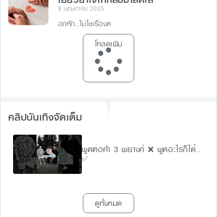
เยียวยาใจให้กลับมาสดใส
8 พฤษภาคม 2025
อกหัก…ไม่ใช่เรื่องต
โหลดเพิ่ม
คลิปบันเทิงจัดเต็ม
พูดต่อคำ 3 พยางค์ ❌ พูดอะไรก็ได้..
✅
ดูทั้งหมด