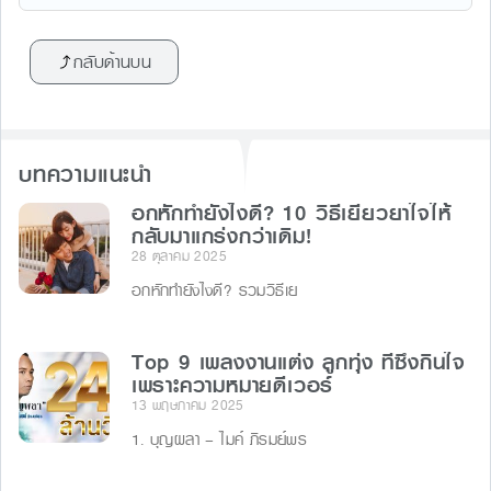
a
n
e
hr
c
e
s
e
กลับด้านบน
e
s
a
b
e
d
o
n
s
บทความแนะนำ
o
g
k
อกหักทำยังไงดี? 10 วิธีเยียวยาใจให้
er
กลับมาแกร่งกว่าเดิม!
28 ตุลาคม 2025
อกหักทำยังไงดี? รวมวิธีเย
Top 9 เพลงงานแต่ง ลูกทุ่ง ที่ซึ้งกินใจ
เพราะความหมายดีเวอร์
13 พฤษภาคม 2025
1. บุญผลา – ไมค์ ภิรมย์พร