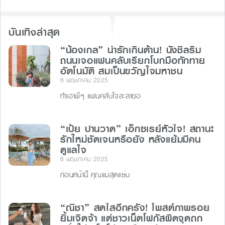
บันเทิงล่าสุด
“น้องเกล” น่ารักเกินต้าน! นั่งชิลริม
ถนนเจอแฟนคลับเรียกโบกมือทักทาย
อัตโนมัติ สมเป็นขวัญใจมหาชน
6 พฤษภาคม 2025
ทำเอาพี่ๆ แฟนคลับใจละลายอ
“เป้ย ปานวาด” เอ็กซเรย์หัวใจ! สถานะ
รักใหม่ชัดเจนหรือยัง หลังแย้มมีคน
ดูแลใจ
6 พฤษภาคม 2025
ก่อนหน้านี้ คุณแม่สุดแซ่บ
“ณิชา” สดใสอีกครั้ง! โพสต์ภาพรอย
ยิ้มเจิดจ้า แต่ชาวเน็ตโฟกัสผิดจุดถก