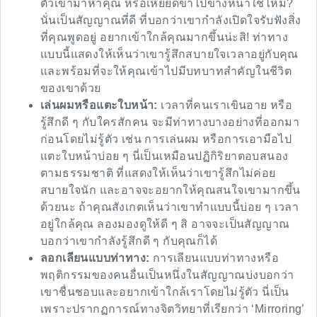
ตัวเข้ามาหาคุณ หรือเหยียดขาไปข้างหน้าใช่ไหม?
นั่นเป็นสัญญาณที่ดี ที่บอกว่าเขากำลังเปิดใจรับฟังสิ่ง
ที่คุณพูดอยู่ อยากเข้าใกล้คุณมากขึ้นน่ะสิ! ท่าทาง
แบบนี้แสดงให้เห็นว่าเขารู้สึกสบายใจเวลาอยู่กับคุณ
และพร้อมที่จะให้คุณเข้าไปมีบทบาทสำคัญในชีวิต
ของเขาด้วย
เล่นผมหรือแตะใบหน้า:
เวลาที่คนเราเขินอาย หรือ
รู้สึกดี ๆ กับใครสักคน จะมีท่าทางบางอย่างที่ออกมา
ก่อนโดยไม่รู้ตัว เช่น การเล่นผม หรือการเอามือไป
แตะใบหน้าบ่อย ๆ นี่เป็นเหมือนปฏิกิริยาตอบสนอง
ตามธรรมชาติ ที่แสดงให้เห็นว่าเขารู้สึกไม่ค่อย
สบายใจนัก และอาจจะอยากให้คุณสนใจเขามากขึ้น
ด้วยนะ ถ้าคุณสังเกตเห็นว่าเขาทำแบบนี้บ่อย ๆ เวลา
อยู่ใกล้คุณ ลองมองดูให้ดี ๆ สิ อาจจะเป็นสัญญาณ
บอกว่าเขากำลังรู้สึกดี ๆ กับคุณก็ได้
ลอกเลียนแบบท่าทาง:
การเลียนแบบท่าทางหรือ
พฤติกรรมของคนอื่นเป็นหนึ่งในสัญญาณบ่งบอกว่า
เขาชื่นชอบและอยากเข้าใกล้เราโดยไม่รู้ตัว นี่เป็น
เพราะปรากฏการณ์ทางจิตวิทยาที่เรียกว่า ‘Mirroring’