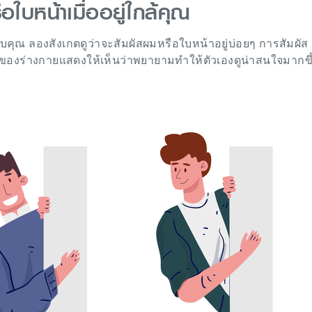
ใบหน้าเมื่ออยู่ใกล้คุณ
ชอบคุณ ลองสังเกตดูว่าจะสัมผัสผมหรือใบหน้าอยู่บ่อยๆ การสัมผัส
 ของร่างกายแสดงให้เห็นว่าพยายามทำให้ตัวเองดูน่าสนใจมากขึ