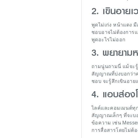
2. เขินอายเว
พูดไม่เก่ง หน้าแดง มื
ชอบอาจไม่ต้องการแสดง
พูดอะไรไม่ออก
3. พยายามหา
ถามนู่นถามนี่ แม้จะร
สัญญาณที่บ่งบอกว่าค
ชอบ จะรู้สึกเขินอายแ
4. แอบส่องโ
ไลค์และคอมเมนต์ทุกโ
สัญญาณเล็กๆ ที่จะ
ข้อความ เช่น Messeng
การสื่อสารโดยไม่ต้อ