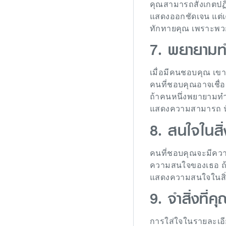
คุณสามารถสังเกตปฏิก
แสดงออกชัดเจน แต่เค
ทักทายคุณ เพราะพวกเ
7. พยายามทำ
เมื่อมีคนชอบคุณ เข
คนที่ชอบคุณอาจเชื่
ถ้าคนหนึ่งพยายามทำใ
แสดงความสามารถ น
8. สนใจในสิ
คนที่ชอบคุณจะมีควา
ความสนใจของเธอ ถ้า
แสดงความสนใจในสิ่
9. จำสิ่งที่ค
การใส่ใจในรายละเอีย