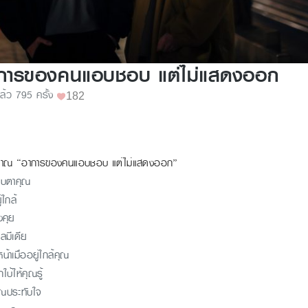
าการของคนแอบชอบ แต่ไม่แสดงออก
แล้ว 795 ครั้ง
182
ญาณ “อาการของคนแอบชอบ แต่ไม่แสดงออก”
รสบตาคุณ
่ใกล้
งคุย
ลมีเดีย
้าเมื่ออยู่ใกล้คุณ
ใบ้ให้คุณรู้
ุณประทับใจ