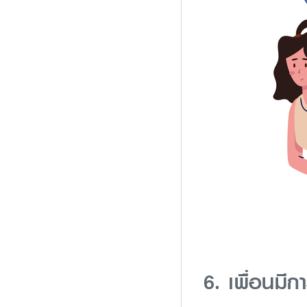
6. เพื่อนมีก