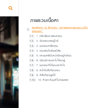
ภาพรวมเนื้อหา
ลองสังเกต 10 สัญญาณ “อาการของคนแอบชอบ แต่ไม่
แสดงออก”
1. หลีกเลี่ยงการสบตาคุณ
2. เขินอายเวลาอยู่ใกล้
3. พยายามหาเรื่องคุย
4. แอบส่องโซเชียลมีเดีย
5. แตะผมหรือใบหน้าเมื่ออยู่ใกล้คุณ
6. เพื่อนมีการบอกใบ้ให้คุณรู้
7. พยายามทำให้คุณประทับใจ
8. สนใจในสิ่งที่คุณชอบ
9. จำสิ่งที่คุณพูดได้
10. หัวเราะกับมุขที่ไม่ค่อยตลก