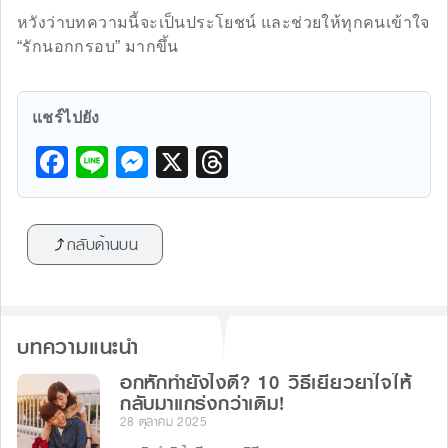
หวังว่าบทความนี้จะเป็นประโยชน์ และช่วยให้ทุกคนเข้าใจ
“รักนอกกรอบ” มากขึ้น
แชร์ไปยัง
F
Li
M
X
T
a
n
e
hr
c
e
s
e
กลับด้านบน
e
s
a
b
e
d
o
n
s
บทความแนะนำ
o
g
k
อกหักทำยังไงดี? 10 วิธีเยียวยาใจให้
er
กลับมาแกร่งกว่าเดิม!
28 ตุลาคม 2025