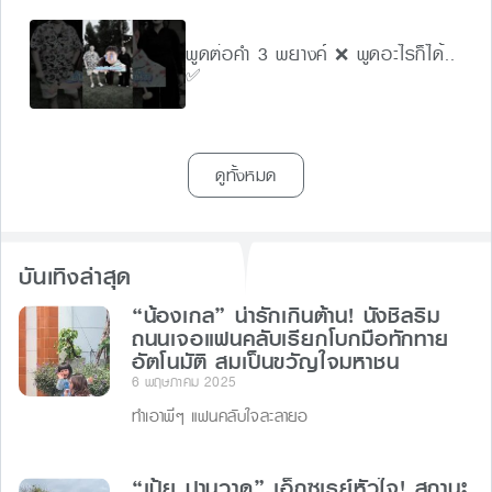
พูดต่อคำ 3 พยางค์ ❌ พูดอะไรก็ได้..
✅
ดูทั้งหมด
บันเทิงล่าสุด
“น้องเกล” น่ารักเกินต้าน! นั่งชิลริม
ถนนเจอแฟนคลับเรียกโบกมือทักทาย
อัตโนมัติ สมเป็นขวัญใจมหาชน
6 พฤษภาคม 2025
ทำเอาพี่ๆ แฟนคลับใจละลายอ
“เป้ย ปานวาด” เอ็กซเรย์หัวใจ! สถานะ