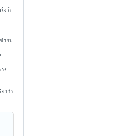
ดใจ ก็
ข้ากับ
้
การ
ียกว่า