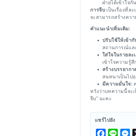
ฝ่ายได้เข้าใจกั
การจีบ
เป็นเรื่องที่ล
จะสามารถสร้างความสั
คำแนะนำเพิ่มเติม:
ปรับใช้ให้เข้า
สถานการณ์และบ
ใส่ใจในรายละเ
เข้าใจความรู้สึ
สร้างบรรยากาศท
สนทนาเป็นไปอย
มีความมั่นใจ:
ค
หวังว่าบทความนี้จะเ
จีบ” นะคะ
แชร์ไปยัง
F
Li