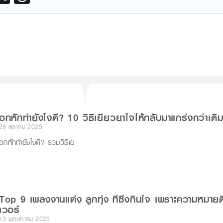
hr
e
a
d
s
r
อกหักทำยังไงดี? 10 วิธีเยียวยาใจให้กลับมาแกร่งกว่าเดิม
28 ตุลาคม 2025
อกหักทำยังไงดี? รวมวิธีเย
Top 9 เพลงงานแต่ง ลูกทุ่ง ที่ซึ้งกินใจ เพราะความหมายด
เวอร์
13 พฤษภาคม 2025