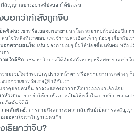
 ก็มีสัญญาณบางอย่างที่บ่งบอกได้ชัดเจน
งบอกว่ากำลังถูกจีบ
ป็นพิเศษ:
เขาหรือเธอจะพยายามหาโอกาสมาคุยด้วยบ่อยขึ้น ถา
ว สนใจในสิ่งที่เราชอบ และจำรายละเอียดเล็กๆ น้อยๆ เกี่ยวกับเร
่งบอกความสนใจ:
เช่น มองตาบ่อยๆ ยิ้มให้บ่อยขึ้น เล่นผม หรือปร
าเรา
ามใกล้ชิด:
เช่น หาโอกาสได้สัมผัสตัวเบาๆ หรือพยายามเข้าใก
รชมเชยไม่ว่าจะเป็นรูปร่าง หน้าตา หรือความสามารถต่างๆ ก็เ
่งบอกว่าเขาหรือเธอรู้สึกดีกับเรา
ห็นเราคุยกับคนอื่น อาจจะแสดงอาการหึงหวงออกมาเล็กน้อย
าหัวเราะ:
การทำให้เราหัวเราะเป็นวิธีหนึ่งในการสร้างความป
สัมพันธ์ที่ดี
ามสัมพันธ์:
การถามถึงสถานะความสัมพันธ์เป็นการส่งสัญญา
หรือเธอสนใจเราในฐานะคนรัก
งเรียกว่าจีบ?