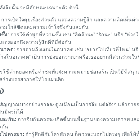
ลังจีบนั้น จะมีลักษณะเฉพาะตัว ดังนี้
การเปิดใจคุยเรื่องส่วนตัว แสดงความรู้สึก และความคิดเห็นต่า
วามใกล้ชิดและความเข้าใจซึ่งกันและกัน
ซึ้ง:
การใช้คำพูดที่หวานซึ้ง เช่น “คิดถึงนะ” “รักนะ” หรือ “ห่วงใ
สดงออกถึงความรู้สึกดีที่มีต่อกัน
อนาคต:
การถามถึงแผนในอนาคต เช่น “อยากไปเที่ยวที่ไหน” หรื
างในอนาคต” เป็นการบ่งบอกว่าเขาหรือเธออยากมีส่วนร่วมในช
รใช้คำหยอดหรือคำชมที่แฝงความหมายซ่อนเร้น เป็นวิธีที่สนุ
สร้างบรรยากาศให้โรแมนติก
ัง
สัญญาณบางอย่างอาจจะดูเหมือนเป็นการจีบ แต่จริงๆ แล้วอาจจ
็นมิตรก็ได้
นและกัน:
การจีบกันควรจะเกิดขึ้นบนพื้นฐานของความเคารพแล
ะกัน
รงไปตรงมา:
ถ้ารู้สึกดีกับใครสักคน ก็ควรจะบอกไปตรงๆ เพื่อให้ท