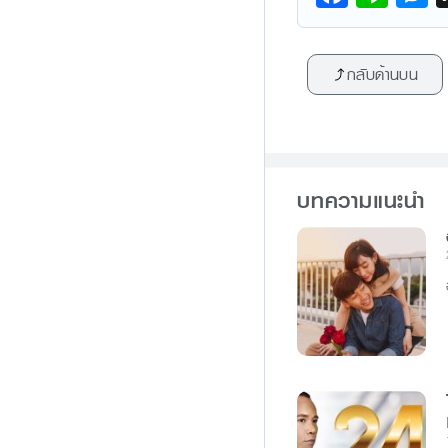
a
n
e
c
e
s
กลับด้านบน
e
s
b
e
o
n
o
g
บทความแนะนำ
k
e