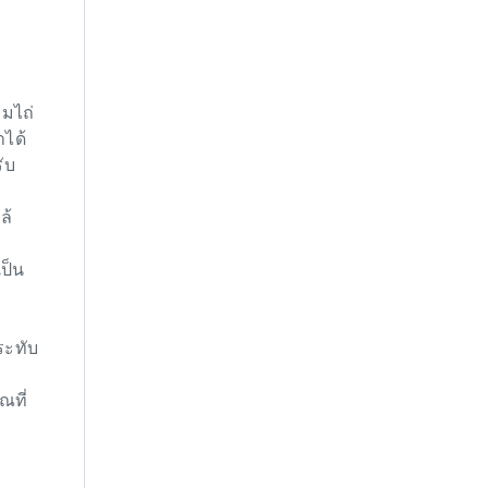
มไถ่
าได้
ับ
ล้
ป็น
ระทับ
ณที่