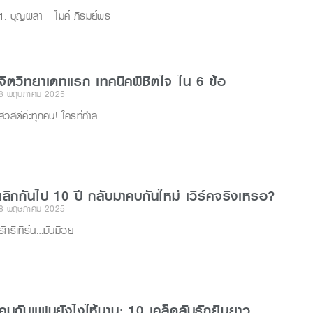
1. บุญผลา – ไมค์ ภิรมย์พร
จิตวิทยาเดทแรก เทคนิคพิชิตใจ ใน 6 ข้อ
8 พฤษภาคม 2025
สวัสดีค่ะทุกคน! ใครที่กำล
เลิกกันไป 10 ปี กลับมาคบกันใหม่ เวิร์คจริงเหรอ?
8 พฤษภาคม 2025
รักรีเทิร์น…มันมีอย
คบกับแฟนยังไงให้นาน: 10 เคล็ดลับรักยืนยาว