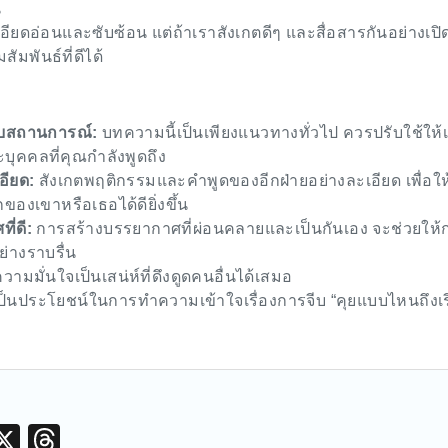
น
ะเอียดอ่อนและซับซ้อน แต่ถ้าเราสังเกตดีๆ และสื่อสารกันอย่างเปิ
มพันธ์ที่ดีได้
กับสถานการณ์:
บทความนี้เป็นเพียงแนวทางทั่วไป ควรปรับใช้ให้เ
ุคคลที่คุณกำลังพูดถึง
อียด:
สังเกตพฤติกรรมและคำพูดของอีกฝ่ายอย่างละเอียด เพื่อให
กของเขาหรือเธอได้ดียิ่งขึ้น
ี่ดี:
การสร้างบรรยากาศที่ผ่อนคลายและเป็นกันเอง จะช่วยให้
่างราบรื่น
วามมั่นใจเป็นเสน่ห์ที่ดึงดูดคนอื่นได้เสมอ
ป็นประโยชน์ในการทำความเข้าใจเรื่องการจีบ “คุยแบบไหนถึงเร
M
X
T