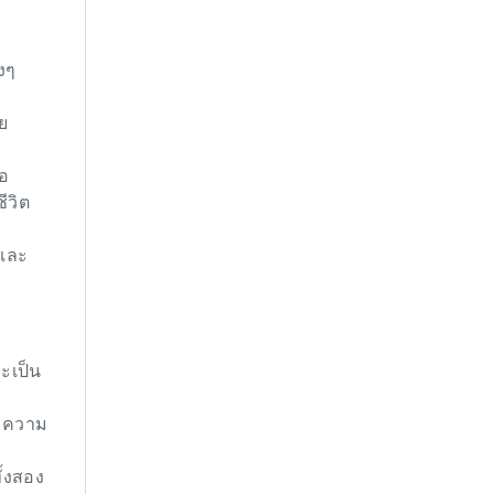
งๆ
ย
อ
ีวิต
กและ
ะเป็น
ะความ
ั้งสอง