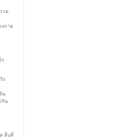
ความ
่างกาย
ัก
วัง
ฟ้น
้กัน
ิ่งที่