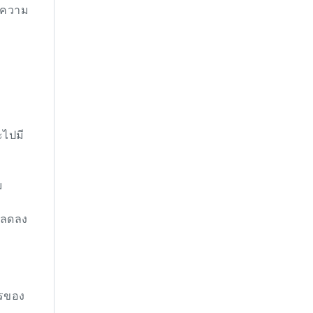
ทำความ
ะไปมี
ม
ศลดลง
ารของ