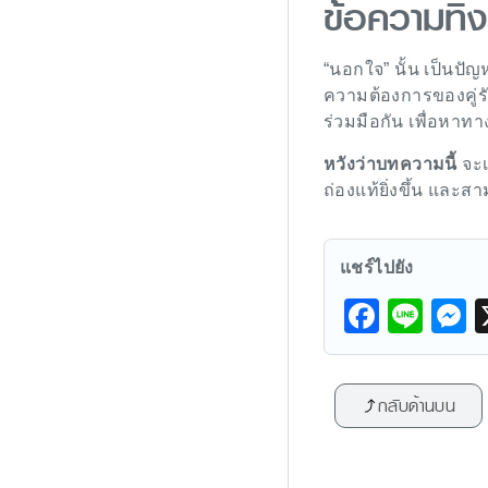
ข้อความทิ้ง
“นอกใจ” นั้น เป็นปัญ
ความต้องการของคู่รัก
ร่วมมือกัน เพื่อหาทา
หวังว่าบทความนี้
จะเ
ถ่องแท้ยิ่งขึ้น แล
แชร์ไปยัง
F
Li
a
n
e
c
e
s
กลับด้านบน
e
s
b
e