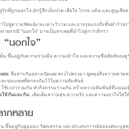
ู่รักที่ถูกนอกใจ มักรู้สึกเจ็บปวด เสียใจ โกรธ แค้น และสูญเสีย
ำไปสู่ความขัดแย้ง ทะเลาะวิวาท และอาจรุนแรงถึงขั้นทำร้ายร
ลายกรณี “นอกใจ” อาจเป็นสาเหตุที่นำไปสู่การเลิกรา
น “นอกใจ”
ั้น ขึ้นอยู่กับความร่วมมือ ความเข้าใจ และความซื่อสัตย์ของคู่ร
ดเผย:
สื่อสารกันอย่างเปิดเผย ตรงไปตรงมา พูดคุยถึงความคาดห
ละขอบเขตที่ตกลงกันไว้ในความสัมพันธ์
:
ใช้เวลาร่วมกัน ทำกิจกรรมร่วมกัน สร้างความสัมพันธ์ที่แน่นแ
ขให้กันและกัน:
เติมเต็มความสุข ความรัก และความเอาใจใส่ให
หลากหลาย
้น ขึ้นอยู่กับมุมมอง วัฒนธรรม และประสบการณ์ของแต่ละบุคคล ส