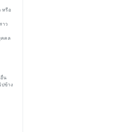
 หรือ
้สาว
บุคคล
ื่น
ไปข้าง