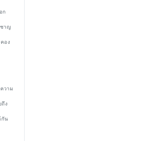
ออก
ยวชาญ
ะคอง
ะความ
ยถึง
้กัน