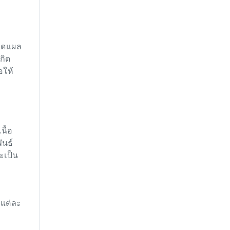
บาดแผล
กิด
อให้
นื้อ
ันธ์
ะเป็น
กแต่ละ