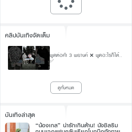
คลิปบันเทิงจัดเต็ม
พูดต่อคำ 3 พยางค์ ❌ พูดอะไรก็ได้..
✅
ดูทั้งหมด
บันเทิงล่าสุด
“น้องเกล” น่ารักเกินต้าน! นั่งชิลริม
ถนนเจอแฟนคลับเรียกโบกมือทักทาย