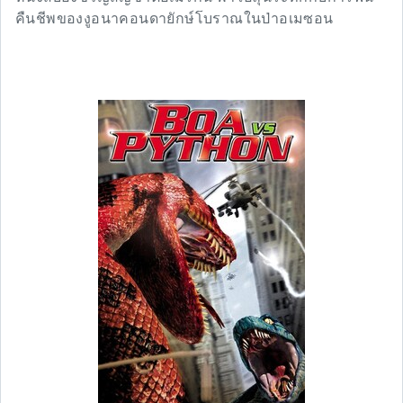
คืนชีพของงูอนาคอนดายักษ์โบราณในป่าอเมซอน