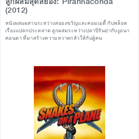
Piranhaconda
ลูกผสมสุดสยอง:
(2012)
หนังผสมผสานระหว่างสยองขวัญและคอมเมดี้ กับพล็อต
เรื่องแปลกประหลาด ลูกผสมระหว่างปลาปิรันย่ากับงูอนา
คอนดา ที่มาสร้างความหวาดกลัวให้กับผู้คน