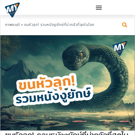
ภาพยนต์
»
ขนหัวลุก! รวมหนังงูยักษ์ที่น่ากลัวที่สุดในโลก