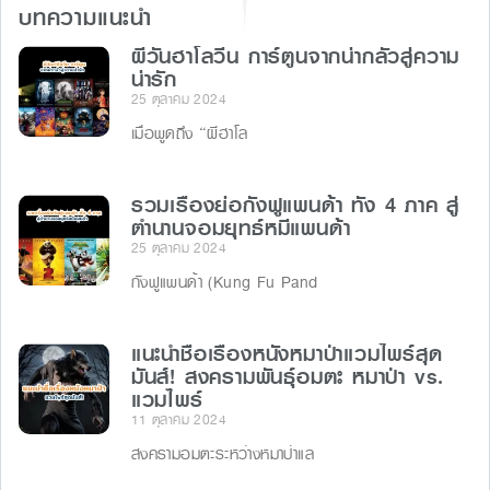
บทความแนะนำ
o
g
k
ผีวันฮาโลวีน การ์ตูนจากน่ากลัวสู่ความ
er
น่ารัก
25 ตุลาคม 2024
เมื่อพูดถึง “ผีฮาโล
รวมเรื่องย่อกังฟูแพนด้า ทั้ง 4 ภาค สู่
ตำนานจอมยุทธ์หมีแพนด้า
25 ตุลาคม 2024
กังฟูแพนด้า (Kung Fu Pand
แนะนำชื่อเรื่องหนังหมาป่าแวมไพร์สุด
มันส์! สงครามพันธุ์อมตะ หมาป่า vs.
แวมไพร์
11 ตุลาคม 2024
สงครามอมตะระหว่างหมาป่าแล