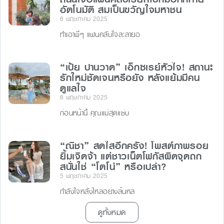
อัตโนมัติ สมเป็นขวัญใจมหาชน
6 พฤษภาคม 2025
ทำเอาพี่ๆ แฟนคลับใจละลายอ
“เป้ย ปานวาด” เอ็กซเรย์หัวใจ! สถานะ
รักใหม่ชัดเจนหรือยัง หลังแย้มมีคน
ดูแลใจ
6 พฤษภาคม 2025
ก่อนหน้านี้ คุณแม่สุดแซ่บ
“ณิชา” สดใสอีกครั้ง! โพสต์ภาพรอย
ยิ้มเจิดจ้า แต่ชาวเน็ตโฟกัสผิดจุดถก
สนั่นใช่ “โตโน่” หรือเปล่า?
5 พฤษภาคม 2025
กำลังใจหลั่งไหลอย่างล้นหล
ดูทั้งหมด