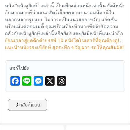
หนัง “หนังงูยักษ์” เหล่านี้ เป็นเพียงส่วนหนึ่งเท่านั้น ยังมีหนัง
อีกมากมายที่นำเสนอสัตว์เลื้อยคลานขนาดมหึมานี้ใน
หลากหลายรูปแบบ ไม่ว่าจะเป็นแนวสยองขวัญ แอ็คชั่น
หรือแม้แต่คอมเมดี้ คุณพร้อมที่จะท้าทายขีดจำกัดความ
กลัวกับหนังงูยักษ์เหล่านี้หรือยัง? และยังมีหนังที่แนะนำอีก
ย้อนเวลาสู่ยุคดึกดำบรรพ์ 10 หนังไดโนเสาร์ที่คุณต้องดู!
,
แนะนำหนังจระเข้ยักษ์ สุดระทึก ขวัญผวา รอให้คุณสัมผัส!
แชร์ไปยัง
F
Li
M
X
T
a
n
e
hr
c
e
s
e
กลับด้านบน
e
s
a
b
e
d
o
n
s