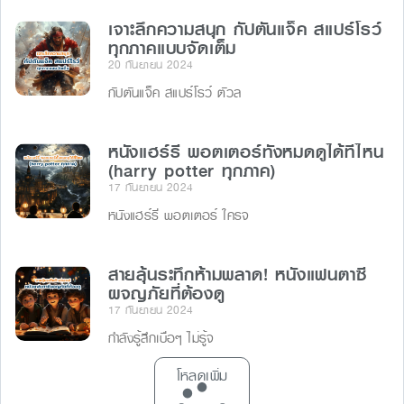
เจาะลึกความสนุก กัปตันแจ็ค สแปร์โรว์
ทุกภาคแบบจัดเต็ม
20 กันยายน 2024
กัปตันแจ็ค สแปร์โรว์ ตัวล
หนังแฮร์รี่ พอตเตอร์ทั้งหมดดูได้ที่ไหน
(harry potter ทุกภาค)
17 กันยายน 2024
หนังแฮร์รี่ พอตเตอร์ ใครจ
สายลุ้นระทึกห้ามพลาด! หนังแฟนตาซี
ผจญภัยที่ต้องดู
17 กันยายน 2024
กำลังรู้สึกเบื่อๆ ไม่รู้จ
โหลดเพิ่ม