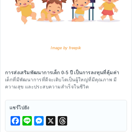
Image by freepik
การส่งเสริมพัฒนาการเด็ก 0-5 ปี เป็นการลงทุนที่คุ้มค่า
เด็กที่มีพัฒนาการที่ดีจะเติบโตเป็นผู้ใหญ่ที่มีคุณภาพ มี
ความสุข และประสบความสำเร็จในชีวิต
แชร์ไปยัง
F
Li
M
X
T
a
n
e
hr