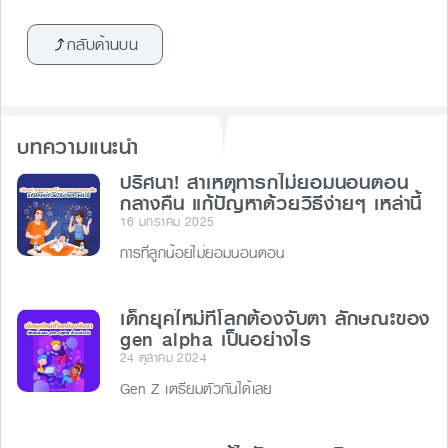
c
e
s
e
กลับด้านบน
e
s
a
b
e
d
o
n
s
บทความแนะนำ
o
g
k
ปริศนา! สาเหตุทารกไม่ยอมนอนตอน
er
กลางคืน แก้ปัญหาด้วยวิธีง่ายๆ เหล่านี้
16 มกราคม 2025
การที่ลูกน้อยไม่ยอมนอนตอน
เด็กยุคใหม่ที่โลกต้องจับตา ลักษณะของ
gen alpha เป็นอย่างไร
24 ตุลาคม 2024
Gen Z เตรียมตัวกันได้เลย