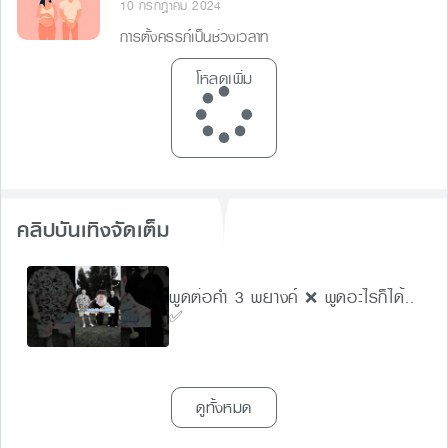
10 กรกฎาคม 2024
การตั้งครรภ์เป็นช่วงเวลาท
โหลดเพิ่ม
คลิปบันเทิงจัดเต็ม
พูดต่อคำ 3 พยางค์ ❌ พูดอะไรก็ได้..
✅
ดูทั้งหมด