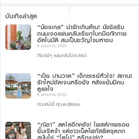
บันเทิงล่าสุด
“น้องเกล” น่ารักเกินต้าน! นั่งชิลริม
ถนนเจอแฟนคลับเรียกโบกมือทักทาย
อัตโนมัติ สมเป็นขวัญใจมหาชน
6 พฤษภาคม 2025
ทำเอาพี่ๆ แฟนคลับใจละลายอ
“เป้ย ปานวาด” เอ็กซเรย์หัวใจ! สถานะ
รักใหม่ชัดเจนหรือยัง หลังแย้มมีคน
ดูแลใจ
6 พฤษภาคม 2025
ก่อนหน้านี้ คุณแม่สุดแซ่บ
“ณิชา” สดใสอีกครั้ง! โพสต์ภาพรอย
ยิ้มเจิดจ้า แต่ชาวเน็ตโฟกัสผิดจุดถก
สนั่นใช่ “โตโน่” หรือเปล่า?