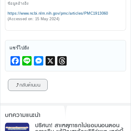
ข้อมูลอ้างอิง
https://www.ncbi.nlm.nih.gov/pmc/articles/PMC1913060
(Accessed on: 15 May 2024)
แชร์ไปยัง
F
Li
M
X
T
a
n
e
hr
c
e
s
e
กลับด้านบน
e
s
a
b
e
d
o
n
s
บทความแนะนำ
o
g
k
ปริศนา! สาเหตุทารกไม่ยอมนอนตอน
er