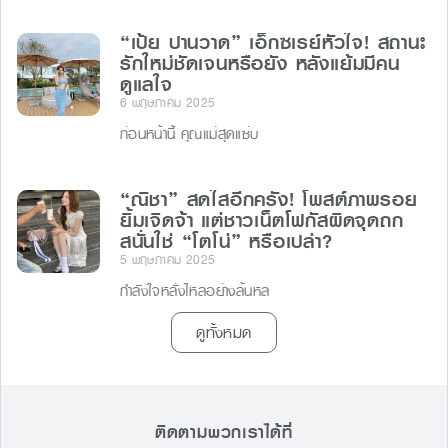
“เป้ย ปานวาด” เอ็กซเรย์หัวใจ! สถานะ
รักใหม่ชัดเจนหรือยัง หลังแย้มมีคน
ดูแลใจ
6 พฤษภาคม 2025
ก่อนหน้านี้ คุณแม่สุดแซ่บ
“ณิชา” สดใสอีกครั้ง! โพสต์ภาพรอย
ยิ้มเจิดจ้า แต่ชาวเน็ตโฟกัสผิดจุดถก
สนั่นใช่ “โตโน่” หรือเปล่า?
5 พฤษภาคม 2025
กำลังใจหลั่งไหลอย่างล้นหล
ดูทั้งหมด
ติดตามพวกเราได้ที่