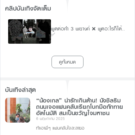
คลิปบันเทิงจัดเต็ม
พูดต่อคำ 3 พยางค์ ❌ พูดอะไรก็ได้..
✅
ดูทั้งหมด
บันเทิงล่าสุด
“น้องเกล” น่ารักเกินต้าน! นั่งชิลริม
ถนนเจอแฟนคลับเรียกโบกมือทักทาย
อัตโนมัติ สมเป็นขวัญใจมหาชน
6 พฤษภาคม 2025
ทำเอาพี่ๆ แฟนคลับใจละลายอ