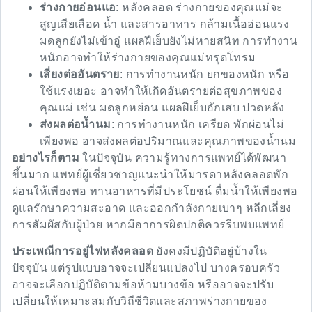
ร่างกายอ่อนแอ
: หลังคลอด ร่างกายของคุณแม่จะ
สูญเสียเลือด น้ำ และสารอาหาร กล้ามเนื้ออ่อนแรง
มดลูกยังไม่เข้าอู่ แผลฝีเย็บยังไม่หายสนิท การทำงาน
หนักอาจทำให้ร่างกายของคุณแม่ทรุดโทรม
เสี่ยงต่ออันตราย
: การทำงานหนัก ยกของหนัก หรือ
ใช้แรงเยอะ อาจทำให้เกิดอันตรายต่อสุขภาพของ
คุณแม่ เช่น มดลูกหย่อน แผลฝีเย็บอักเสบ ปวดหลัง
ส่งผลต่อน้ำนม
: การทำงานหนัก เครียด พักผ่อนไม่
เพียงพอ อาจส่งผลต่อปริมาณและคุณภาพของน้ำนม
อย่างไรก็ตาม
ในปัจจุบัน ความรู้ทางการแพทย์ได้พัฒนา
ขึ้นมาก แพทย์ผู้เชี่ยวชาญแนะนำให้มารดาหลังคลอดพัก
ผ่อนให้เพียงพอ ทานอาหารที่มีประโยชน์ ดื่มน้ำให้เพียงพอ
ดูแลรักษาความสะอาด และออกกำลังกายเบาๆ หลีกเลี่ยง
การสัมผัสกับผู้ป่วย หากมีอาการผิดปกติควรรีบพบแพทย์
ประเพณีการอยู่ไฟหลังคลอด
ยังคงมีปฏิบัติอยู่บ้างใน
ปัจจุบัน แต่รูปแบบอาจจะเปลี่ยนแปลงไป บางครอบครัว
อาจจะเลือกปฏิบัติตามข้อห้ามบางข้อ หรืออาจจะปรับ
เปลี่ยนให้เหมาะสมกับวิถีชีวิตและสภาพร่างกายของ