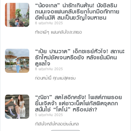
“น้องเกล” น่ารักเกินต้าน! นั่งชิลริม
ถนนเจอแฟนคลับเรียกโบกมือทักทาย
อัตโนมัติ สมเป็นขวัญใจมหาชน
6 พฤษภาคม 2025
ทำเอาพี่ๆ แฟนคลับใจละลายอ
“เป้ย ปานวาด” เอ็กซเรย์หัวใจ! สถานะ
รักใหม่ชัดเจนหรือยัง หลังแย้มมีคน
ดูแลใจ
6 พฤษภาคม 2025
ก่อนหน้านี้ คุณแม่สุดแซ่บ
“ณิชา” สดใสอีกครั้ง! โพสต์ภาพรอย
ยิ้มเจิดจ้า แต่ชาวเน็ตโฟกัสผิดจุดถก
สนั่นใช่ “โตโน่” หรือเปล่า?
5 พฤษภาคม 2025
กำลังใจหลั่งไหลอย่างล้นหล