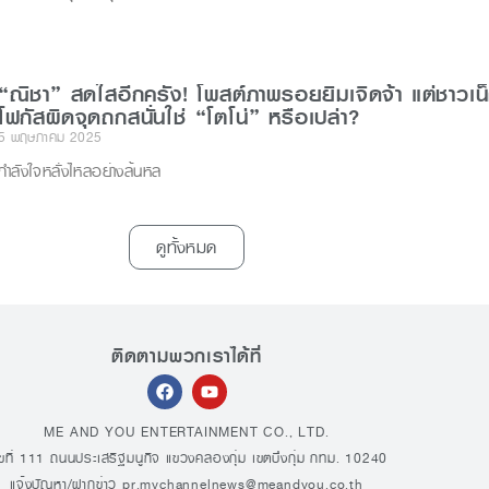
“ณิชา” สดใสอีกครั้ง! โพสต์ภาพรอยยิ้มเจิดจ้า แต่ชาวเน
โฟกัสผิดจุดถกสนั่นใช่ “โตโน่” หรือเปล่า?
5 พฤษภาคม 2025
กำลังใจหลั่งไหลอย่างล้นหล
ดูทั้งหมด
ติดตามพวกเราได้ที่
ME AND YOU ENTERTAINMENT CO., LTD.
ขที่ 111 ถนนประเสริฐมนูกิจ แขวงคลองกุ่ม เขตบึงกุ่ม กทม. 10240
แจ้งปัญหา/ฝากข่าว
pr.mychannelnews@meandyou.co.th