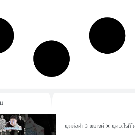
็ม
พูดต่อคำ 3 พยางค์ ❌ พูดอะไรก็ได