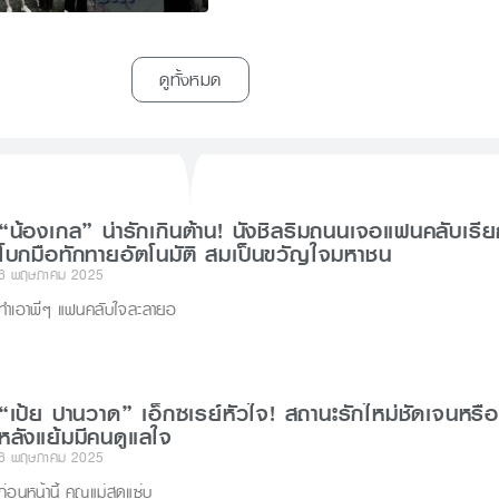
ดูทั้งหมด
“น้องเกล” น่ารักเกินต้าน! นั่งชิลริมถนนเจอแฟนคลับเรี
โบกมือทักทายอัตโนมัติ สมเป็นขวัญใจมหาชน
6 พฤษภาคม 2025
ทำเอาพี่ๆ แฟนคลับใจละลายอ
“เป้ย ปานวาด” เอ็กซเรย์หัวใจ! สถานะรักใหม่ชัดเจนหรือ
หลังแย้มมีคนดูแลใจ
6 พฤษภาคม 2025
ก่อนหน้านี้ คุณแม่สุดแซ่บ