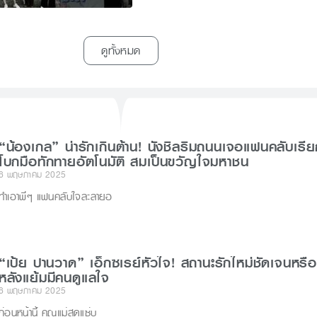
ดูทั้งหมด
“น้องเกล” น่ารักเกินต้าน! นั่งชิลริมถนนเจอแฟนคลับเรี
โบกมือทักทายอัตโนมัติ สมเป็นขวัญใจมหาชน
6 พฤษภาคม 2025
ทำเอาพี่ๆ แฟนคลับใจละลายอ
“เป้ย ปานวาด” เอ็กซเรย์หัวใจ! สถานะรักใหม่ชัดเจนหรือ
หลังแย้มมีคนดูแลใจ
6 พฤษภาคม 2025
ก่อนหน้านี้ คุณแม่สุดแซ่บ