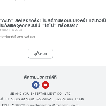
“ณิชา” สดใสอีกครั้ง! โพสต์ภาพรอยยิ้มเจิดจ้า แต่ชาวเน
โฟกัสผิดจุดถกสนั่นใช่ “โตโน่” หรือเปล่า?
5 พฤษภาคม 2025
กำลังใจหลั่งไหลอย่างล้นหล
ดูทั้งหมด
ติดตามพวกเราได้ที่
ME AND YOU ENTERTAINMENT CO., LTD.
ขที่ 111 ถนนประเสริฐมนูกิจ แขวงคลองกุ่ม เขตบึงกุ่ม กทม. 10240
แจ้งปัญหา/ฝากข่าว
pr.mychannelnews@meandyou.co.th