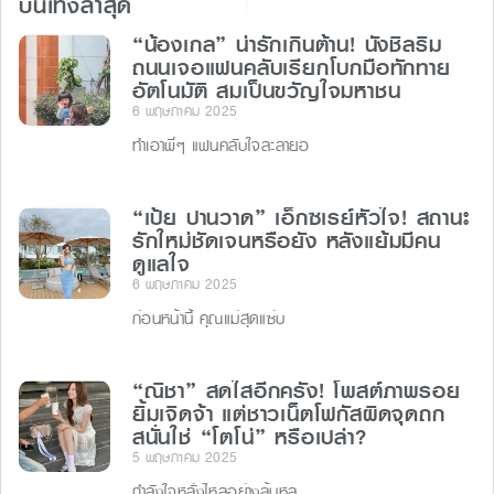
บันเทิงล่าสุด
“น้องเกล” น่ารักเกินต้าน! นั่งชิลริม
ถนนเจอแฟนคลับเรียกโบกมือทักทาย
อัตโนมัติ สมเป็นขวัญใจมหาชน
6 พฤษภาคม 2025
ทำเอาพี่ๆ แฟนคลับใจละลายอ
“เป้ย ปานวาด” เอ็กซเรย์หัวใจ! สถานะ
รักใหม่ชัดเจนหรือยัง หลังแย้มมีคน
ดูแลใจ
6 พฤษภาคม 2025
ก่อนหน้านี้ คุณแม่สุดแซ่บ
“ณิชา” สดใสอีกครั้ง! โพสต์ภาพรอย
ยิ้มเจิดจ้า แต่ชาวเน็ตโฟกัสผิดจุดถก
สนั่นใช่ “โตโน่” หรือเปล่า?
5 พฤษภาคม 2025
กำลังใจหลั่งไหลอย่างล้นหล