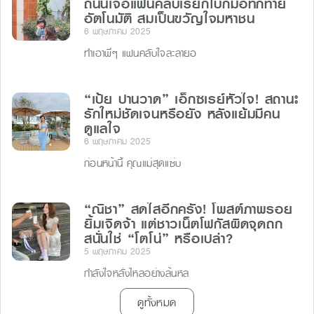
ถนนเจอแฟนคลับเรียกโบกมือทักทาย
อัตโนมัติ สมเป็นขวัญใจมหาชน
6 พฤษภาคม 2025
ทำเอาพี่ๆ แฟนคลับใจละลายอ
“เป้ย ปานวาด” เอ็กซเรย์หัวใจ! สถานะ
รักใหม่ชัดเจนหรือยัง หลังแย้มมีคน
ดูแลใจ
6 พฤษภาคม 2025
ก่อนหน้านี้ คุณแม่สุดแซ่บ
“ณิชา” สดใสอีกครั้ง! โพสต์ภาพรอย
ยิ้มเจิดจ้า แต่ชาวเน็ตโฟกัสผิดจุดถก
สนั่นใช่ “โตโน่” หรือเปล่า?
5 พฤษภาคม 2025
กำลังใจหลั่งไหลอย่างล้นหล
ดูทั้งหมด