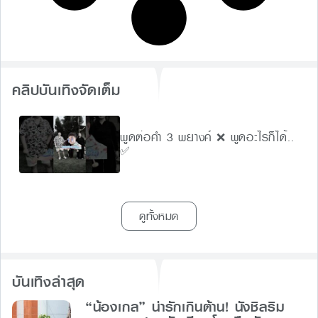
คลิปบันเทิงจัดเต็ม
พูดต่อคำ 3 พยางค์ ❌ พูดอะไรก็ได้..
✅
ดูทั้งหมด
บันเทิงล่าสุด
“น้องเกล” น่ารักเกินต้าน! นั่งชิลริม