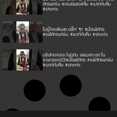
ภัทรฟาร์ม #เจนนิเฟอร์คิ้ม #เมาท์กับคิ้ม
#shorts
ไม่รู้ใครเดินเตะปลั๊ก! 🔌 #น้ำรพีภัทร
#รพีภัทรฟาร์ม #เมาท์กับคิ้ม #shorts
บริษัทเขาน่าจะไม่ถูกัน เลยมาทะเลาะใน
ร่างกายเรา💥#น้ำรพีภัทร #รพีภัทรฟาร์ม
#เมาท์กับคิ้ม #shorts