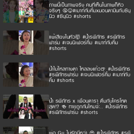
ภาพนี้เป็นภาพจริง คนที่เห็นในภาพก็หิว
จริงๆ 🤤😋#เมาท์กับคิ้มxมอนดามินกับซีนุ
นิว #ซีนุนิว #shorts
แพ้เสียงในหัว🤯 #น้ำรพีภัทร #รพีภัทร
ฟาร์ม #เจนนิเฟอร์คิ้ม #เมาท์กับคิ้ม
#shorts
น้ำไม่ไหลทางตา ไหลลงแก้ว🍺 #น้ำรพีภัทร
#รพีภัทรฟาร์ม #เจนนิเฟอร์คิ้ม #เมาท์กับ
คิ้ม #shorts
น้ำ รพีภัทร x เพื่อนดารา ดื่มกับใครโหด
สุด!? 🍻 ทายถูกกันไหมจ้ะ.. #น้ำรพีภัทร
#รพีภัทรฟาร์ม #shorts
พ่อ Gu ไม่รักนี่หว่า 🥹 #น้ำรพีภัทร #รพี