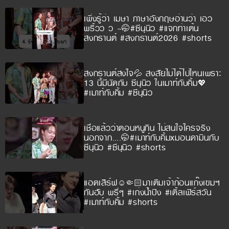
เพิ่งรู้ว่า เมษา ภาษาอังกฤษอ่านว่า เอว
พริ้วว ว ~🤭#ซีนุนิว #แจกท่าเต้น
สงกรานต์ #สงกรานต์2026 #shorts
สงกรานต์สงใจ💦 สงสัยไม่ได้ไปไหนเพราะ
13 นี้มีนัดกับ ซีนุนิว ในเมาท์กับคิ้ม💖
#เมาท์กับคิ้ม #ซีนุนิว
เชื่อแล้วว่าตอนหนูกิน ไม่สนใจใครจริง
นอกจาก….🤭#เมาท์กับคิ้มxมอนดามินกับ
ซีนุนิว #ซีนุนิว #shorts
แอดเสิร์ฟ☺️🤏🏻มาเติมเจ้าก้อนแก๊งเขมฯ
กันฮับ พรี่ๆ #เก่งน้ำปิง #เติ้ลเฟิร์สวัน
#เมาท์กับคิ้ม #shorts