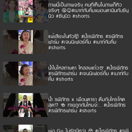
ภาพนี้เป็นภาพจริง คนที่เห็นในภาพก็หิว
จริงๆ 🤤😋#เมาท์กับคิ้มxมอนดามินกับซีนุ
นิว #ซีนุนิว #shorts
แพ้เสียงในหัว🤯 #น้ำรพีภัทร #รพีภัทร
ฟาร์ม #เจนนิเฟอร์คิ้ม #เมาท์กับคิ้ม
#shorts
น้ำไม่ไหลทางตา ไหลลงแก้ว🍺 #น้ำรพีภัทร
#รพีภัทรฟาร์ม #เจนนิเฟอร์คิ้ม #เมาท์กับ
คิ้ม #shorts
น้ำ รพีภัทร x เพื่อนดารา ดื่มกับใครโหด
สุด!? 🍻 ทายถูกกันไหมจ้ะ.. #น้ำรพีภัทร
#รพีภัทรฟาร์ม #shorts
พ่อ Gu ไม่รักนี่หว่า 🥹 #น้ำรพีภัทร #รพี