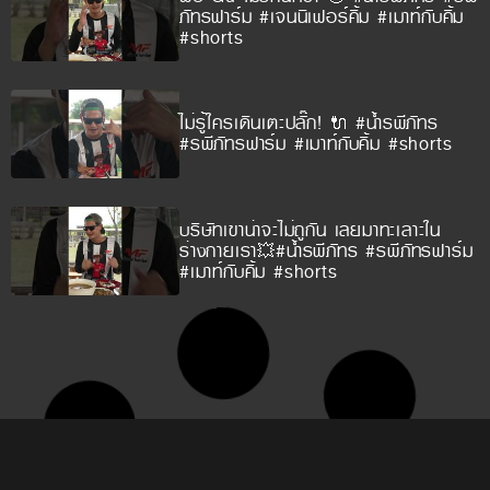
ภัทรฟาร์ม #เจนนิเฟอร์คิ้ม #เมาท์กับคิ้ม
#shorts
ไม่รู้ใครเดินเตะปลั๊ก! 🔌 #น้ำรพีภัทร
#รพีภัทรฟาร์ม #เมาท์กับคิ้ม #shorts
บริษัทเขาน่าจะไม่ถูกัน เลยมาทะเลาะใน
ร่างกายเรา💥#น้ำรพีภัทร #รพีภัทรฟาร์ม
#เมาท์กับคิ้ม #shorts