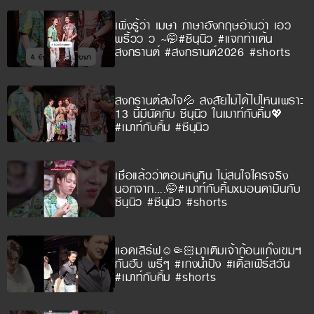
เพิ่งรู้ว่า เมษา ภาษาอังกฤษอ่านว่า เอว
พริ้วว ว ~🤭#ซีนุนิว #แจกท่าเต้น
สงกรานต์ #สงกรานต์2026 #shorts
สงกรานต์สงใจ💦 สงสัยไม่ได้ไปไหนเพราะ
13 นี้มีนัดกับ ซีนุนิว ในเมาท์กับคิ้ม💖
#เมาท์กับคิ้ม #ซีนุนิว
เชื่อแล้วว่าตอนหนูกิน ไม่สนใจใครจริง
นอกจาก….🤭#เมาท์กับคิ้มxมอนดามินกับ
ซีนุนิว #ซีนุนิว #shorts
แอดเสิร์ฟ☺️🤏🏻มาเติมเจ้าก้อนแก๊งเขมฯ
กันฮับ พรี่ๆ #เก่งน้ำปิง #เติ้ลเฟิร์สวัน
#เมาท์กับคิ้ม #shorts