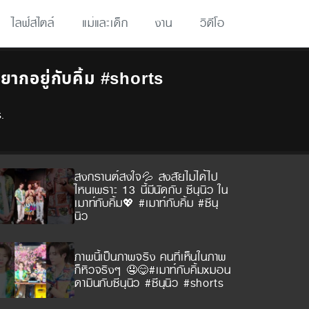
ไลฟ์สไตล์
แม่และเด็ก
งาน
วิดีโอ
กอยากอยู่กับคิ้ม #shorts
.
สงกรานต์สงใจ💦 สงสัยไม่ได้ไป
ไหนเพราะ 13 นี้มีนัดกับ ซีนุนิว ใน
เมาท์กับคิ้ม💖 #เมาท์กับคิ้ม #ซีนุ
นิว
ภาพนี้เป็นภาพจริง คนที่เห็นในภาพ
ก็หิวจริงๆ 🤤😋#เมาท์กับคิ้มxมอน
ดามินกับซีนุนิว #ซีนุนิว #shorts