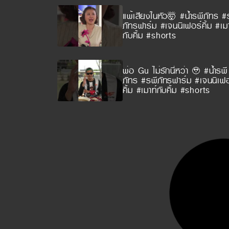
แพ้เสียงในหัว🤯 #น้ำรพีภัทร #
ภัทรฟาร์ม #เจนนิเฟอร์คิ้ม #เมา
กับคิ้ม #shorts
พ่อ Gu ไม่รักนี่หว่า 🥹 #น้ำรพี
ภัทร #รพีภัทรฟาร์ม #เจนนิเฟอ
คิ้ม #เมาท์กับคิ้ม #shorts