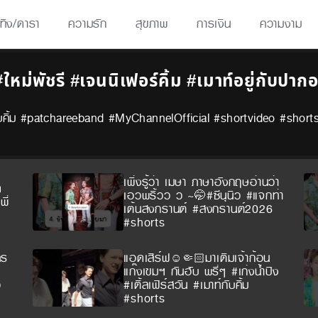
เทิง/ดารา
ความรัก
สุขภาพ
การเงิน
ความงาม
 #ใหม่พัชรี #เจนนิเฟอร์คิ้ม #เมาท์อยู่กับปา
ยู่กับคิ้ม #patchareeband #MyChannelOfficial #shortvideo #shorts
เพิ่งรู้ว่า เมษา ภาษาอังกฤษอ่านว่า
ด
เอวพริ้วว ว ~🤭#ซีนุนิว #แจกท่า
ี่
เต้นสงกรานต์ #สงกรานต์2026
#shorts
คร
แอดเสิร์ฟ☺️🤏🏻มาเติมเจ้าก้อน
แก๊งเขมฯ กันฮับ พรี่ๆ #เก่งน้ำปิง
ว
#เติ้ลเฟิร์สวัน #เมาท์กับคิ้ม
#shorts