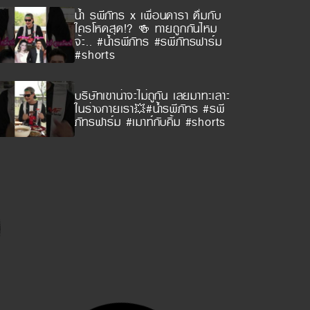
น้ำ รพีภัทร x เพื่อนดารา ดื่มกับ
ใครโหดสุด!? 🍻 ทายถูกกันไหม
จ้ะ.. #น้ำรพีภัทร #รพีภัทรฟาร์ม
#shorts
บริษัทเขาน่าจะไม่ถูกัน เลยมาทะเลาะ
ในร่างกายเรา💥#น้ำรพีภัทร #รพี
ภัทรฟาร์ม #เมาท์กับคิ้ม #shorts