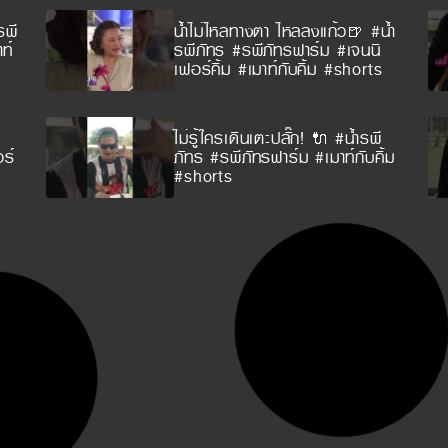
รพี
น้ำไม่ไหลทางตา ไหลลงแก้ว🍺 #น้ำ
ท์
รพีภัทร #รพีภัทรฟาร์ม #เจนนิ
เฟอร์คิ้ม #เมาท์กับคิ้ม #shorts
ไม่รู้ใครเดินเตะปลั๊ก! 🔌 #น้ำรพี
ร์
ภัทร #รพีภัทรฟาร์ม #เมาท์กับคิ้ม
#shorts