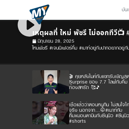
บัน
เหตุผลที่ ใหม่ พัชรี ไม่ออกทีวี
มิถุนายน 28, 2025
ใหม่พัชรี #เจนนิเฟอร์คิ้ม #เมาท์อยู่กับปากอยากอ
🎬 คุยหลังไมค์กับแขกรับเชิญสุ
Surprise ของ 7.7 ไลฟ์กับคิ้ม พ
ก้องสหรัถ 🥰🎵
เชื่อแล้วว่าตอนหนูกิน ไม่สนใจใ
จริง นอกจาก….🤭#เมาท์กับ
คิ้มxมอนดามินกับซีนุนิว #ซีนุนิ
#shorts