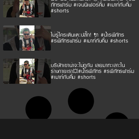
ภัทรฟาร์ม #เจนนิเฟอร์คิ้ม #เมาท์กับคิ้ม
#shorts
ไม่รู้ใครเดินเตะปลั๊ก! 🔌 #น้ำรพีภัทร
#รพีภัทรฟาร์ม #เมาท์กับคิ้ม #shorts
บริษัทเขาน่าจะไม่ถูกัน เลยมาทะเลาะใน
ร่างกายเรา💥#น้ำรพีภัทร #รพีภัทรฟาร์ม
#เมาท์กับคิ้ม #shorts