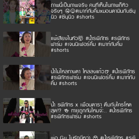
ภาพนี้เป็นภาพจริง คนที่เห็นในภาพก็หิว
จริงๆ 🤤😋#เมาท์กับคิ้มxมอนดามินกับซีนุ
นิว #ซีนุนิว #shorts
แพ้เสียงในหัว🤯 #น้ำรพีภัทร #รพีภัทร
ฟาร์ม #เจนนิเฟอร์คิ้ม #เมาท์กับคิ้ม
#shorts
น้ำไม่ไหลทางตา ไหลลงแก้ว🍺 #น้ำรพีภัทร
#รพีภัทรฟาร์ม #เจนนิเฟอร์คิ้ม #เมาท์กับ
คิ้ม #shorts
น้ำ รพีภัทร x เพื่อนดารา ดื่มกับใครโหด
สุด!? 🍻 ทายถูกกันไหมจ้ะ.. #น้ำรพีภัทร
#รพีภัทรฟาร์ม #shorts
พ่อ Gu ไม่รักนี่หว่า 🥹 #น้ำรพีภัทร #รพี