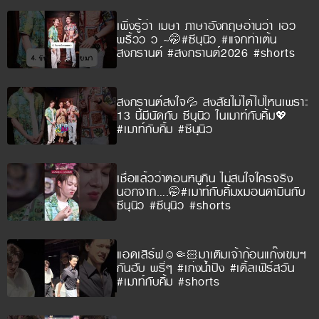
เพิ่งรู้ว่า เมษา ภาษาอังกฤษอ่านว่า เอว
พริ้วว ว ~🤭#ซีนุนิว #แจกท่าเต้น
สงกรานต์ #สงกรานต์2026 #shorts
สงกรานต์สงใจ💦 สงสัยไม่ได้ไปไหนเพราะ
13 นี้มีนัดกับ ซีนุนิว ในเมาท์กับคิ้ม💖
#เมาท์กับคิ้ม #ซีนุนิว
เชื่อแล้วว่าตอนหนูกิน ไม่สนใจใครจริง
นอกจาก….🤭#เมาท์กับคิ้มxมอนดามินกับ
ซีนุนิว #ซีนุนิว #shorts
แอดเสิร์ฟ☺️🤏🏻มาเติมเจ้าก้อนแก๊งเขมฯ
กันฮับ พรี่ๆ #เก่งน้ำปิง #เติ้ลเฟิร์สวัน
#เมาท์กับคิ้ม #shorts