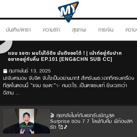
บันเทิง/ดารา
ความรัก
สุขภาพ
การเงิน
ความ
แจม รชตะ ผมไม่ได้ดึง มันตึงออโต้ ! | เม้าท์อยู่กับปาก
อยากอยู่กับคิ้ม EP.101 [ENG&CHN SUB CC]
กุมภาพันธ์ 13, 2025
น่าจับตามอง จับจิต จับใจเป็นอย่างมาก❗ สำหรับพระเอกที่ครบเครื่อง
ที่สุดในตอนนี้ “แจม รชตะ”✨ คนอะไร..เป็นตาแซ่บแท้ ยิ่งเวลาเว้า
อีสาน …
🎬 คุยหลังไมค์กับแขกรับเชิญสุด
Surprise ของ 7.7 ไลฟ์กับคิ้ม พี่ก้องสห
รัถ 🥰🎵