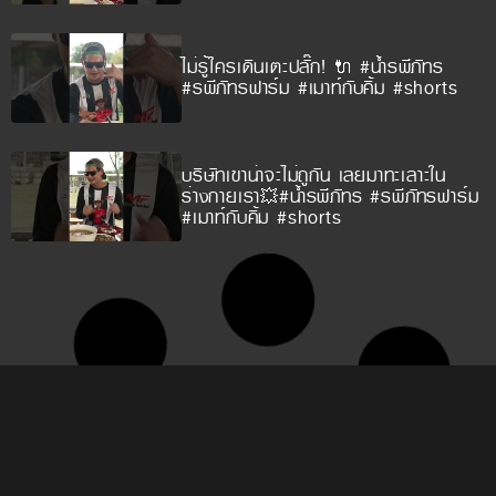
ไม่รู้ใครเดินเตะปลั๊ก! 🔌 #น้ำรพีภัทร
#รพีภัทรฟาร์ม #เมาท์กับคิ้ม #shorts
บริษัทเขาน่าจะไม่ถูกัน เลยมาทะเลาะใน
ร่างกายเรา💥#น้ำรพีภัทร #รพีภัทรฟาร์ม
#เมาท์กับคิ้ม #shorts