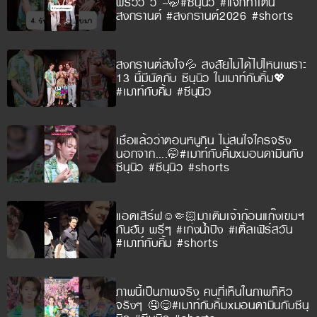
พริ้วว ว ~🤭#ซีนุนิว #แจกท่าเต้น
สงกรานต์ #สงกรานต์2026 #shorts
สงกรานต์สงใจ💦 สงสัยไม่ได้ไปไหนเพราะ
13 นี้มีนัดกับ ซีนุนิว ในเมาท์กับคิ้ม💖
#เมาท์กับคิ้ม #ซีนุนิว
เชื่อแล้วว่าตอนหนูกิน ไม่สนใจใครจริง
นอกจาก….🤭#เมาท์กับคิ้มxมอนดามินกับ
ซีนุนิว #ซีนุนิว #shorts
แอดเสิร์ฟ☺️🤏🏻มาเติมเจ้าก้อนแก๊งเขมฯ
กันฮับ พรี่ๆ #เก่งน้ำปิง #เติ้ลเฟิร์สวัน
#เมาท์กับคิ้ม #shorts
ภาพนี้เป็นภาพจริง คนที่เห็นในภาพก็หิว
จริงๆ 🤤😋#เมาท์กับคิ้มxมอนดามินกับซีนุ