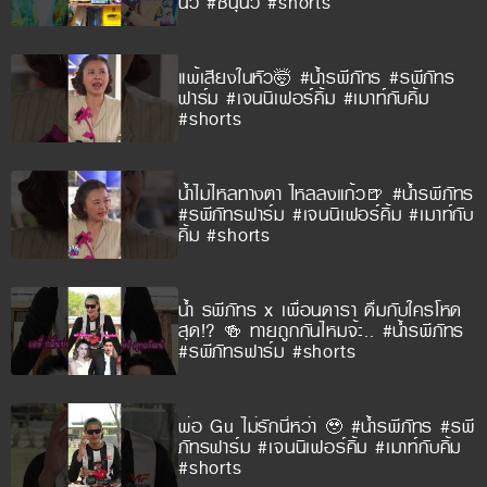
นิว #ซีนุนิว #shorts
แพ้เสียงในหัว🤯 #น้ำรพีภัทร #รพีภัทร
ฟาร์ม #เจนนิเฟอร์คิ้ม #เมาท์กับคิ้ม
#shorts
น้ำไม่ไหลทางตา ไหลลงแก้ว🍺 #น้ำรพีภัทร
#รพีภัทรฟาร์ม #เจนนิเฟอร์คิ้ม #เมาท์กับ
คิ้ม #shorts
น้ำ รพีภัทร x เพื่อนดารา ดื่มกับใครโหด
สุด!? 🍻 ทายถูกกันไหมจ้ะ.. #น้ำรพีภัทร
#รพีภัทรฟาร์ม #shorts
พ่อ Gu ไม่รักนี่หว่า 🥹 #น้ำรพีภัทร #รพี
ภัทรฟาร์ม #เจนนิเฟอร์คิ้ม #เมาท์กับคิ้ม
#shorts