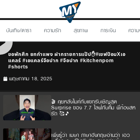
บันเทิง/ดารา
ความรัก
สุขภาพ
การเงิน
ความ
ขอพักศึก ยกกำแพง ฝากรายการแป๊ป✋#เชฟป้อมXเอ
แคลร์ #เอแคลร์จือปาก #จือปาก #kitchenpom
#shorts
พฤษภาคม 18, 2025
🎬 คุยหลังไมค์กับแขกรับเชิญสุด
Surprise ของ 7.7 ไลฟ์กับคิ้ม พี่ก้องสห
รัถ 🥰🎵
เพิ่งรู้ว่า เมษา ภาษาอังกฤษอ่านว่า เอว