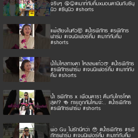
จริงๆ 🤤😋#เมาท์กับคิ้มxมอนดามินกับซีนุ
นิว #ซีนุนิว #shorts
แพ้เสียงในหัว🤯 #น้ำรพีภัทร #รพีภัทร
ฟาร์ม #เจนนิเฟอร์คิ้ม #เมาท์กับคิ้ม
#shorts
น้ำไม่ไหลทางตา ไหลลงแก้ว🍺 #น้ำรพีภัทร
#รพีภัทรฟาร์ม #เจนนิเฟอร์คิ้ม #เมาท์กับ
คิ้ม #shorts
น้ำ รพีภัทร x เพื่อนดารา ดื่มกับใครโหด
สุด!? 🍻 ทายถูกกันไหมจ้ะ.. #น้ำรพีภัทร
#รพีภัทรฟาร์ม #shorts
พ่อ Gu ไม่รักนี่หว่า 🥹 #น้ำรพีภัทร #รพี
ภัทรฟาร์ม #เจนนิเฟอร์คิ้ม #เมาท์กับคิ้ม