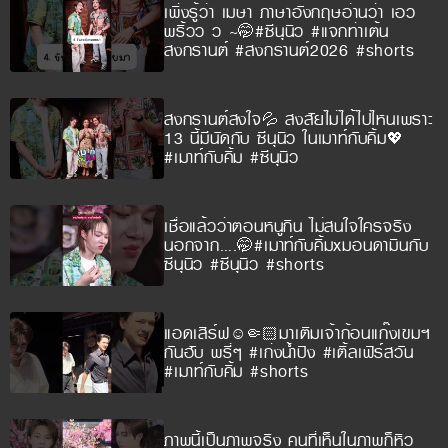
เพิ่งรู้ว่า เมษา ภาษาอังกฤษอ่านว่า เอว
พริ้วว ว ~🤭#ซีนุนิว #แจกท่าเต้น
สงกรานต์ #สงกรานต์2026 #shorts
สงกรานต์สงใจ💦 สงสัยไม่ได้ไปไหนเพราะ
13 นี้มีนัดกับ ซีนุนิว ในเมาท์กับคิ้ม💖
#เมาท์กับคิ้ม #ซีนุนิว
เชื่อแล้วว่าตอนหนูกิน ไม่สนใจใครจริง
นอกจาก….🤭#เมาท์กับคิ้มxมอนดามินกับ
ซีนุนิว #ซีนุนิว #shorts
แอดเสิร์ฟ☺️🤏🏻มาเติมเจ้าก้อนแก๊งเขมฯ
กันฮับ พรี่ๆ #เก่งน้ำปิง #เติ้ลเฟิร์สวัน
#เมาท์กับคิ้ม #shorts
ภาพนี้เป็นภาพจริง คนที่เห็นในภาพก็หิว