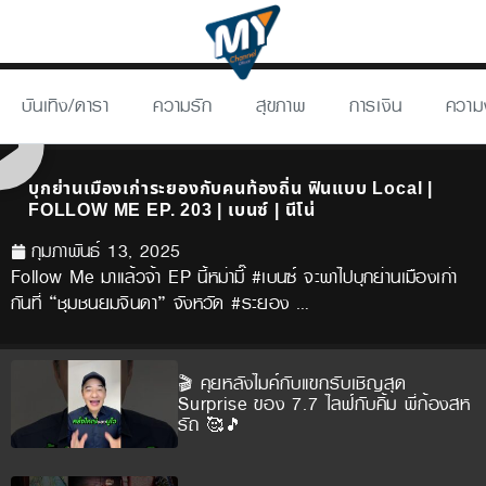
บันเทิง/ดารา
ความรัก
สุขภาพ
การเงิน
ความ
บุกย่านเมืองเก่าระยองกับคนท้องถิ่น ฟินแบบ Local |
FOLLOW ME EP. 203 | เบนซ์ | นีโน่
กุมภาพันธ์ 13, 2025
Follow Me มาแล้วจ้า EP นี้หม่ามี๊ #เบนซ์ จะพาไปบุกย่านเมืองเก่า
กันที่ “ชุมชนยมจินดา” จังหวัด #ระยอง …
🎬 คุยหลังไมค์กับแขกรับเชิญสุด
Surprise ของ 7.7 ไลฟ์กับคิ้ม พี่ก้องสห
รัถ 🥰🎵