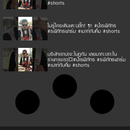
#shorts
ไม่รู้ใครเดินเตะปลั๊ก! 🔌 #น้ำรพีภัทร
#รพีภัทรฟาร์ม #เมาท์กับคิ้ม #shorts
บริษัทเขาน่าจะไม่ถูกัน เลยมาทะเลาะใน
ร่างกายเรา💥#น้ำรพีภัทร #รพีภัทรฟาร์ม
#เมาท์กับคิ้ม #shorts