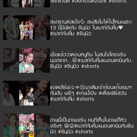
สงกรานต์ #สงกรานต์2026 #shorts
สงกรานต์สงใจ💦 สงสัยไม่ได้ไปไหนเพราะ
13 นี้มีนัดกับ ซีนุนิว ในเมาท์กับคิ้ม💖
#เมาท์กับคิ้ม #ซีนุนิว
เชื่อแล้วว่าตอนหนูกิน ไม่สนใจใครจริง
นอกจาก….🤭#เมาท์กับคิ้มxมอนดามินกับ
ซีนุนิว #ซีนุนิว #shorts
แอดเสิร์ฟ☺️🤏🏻มาเติมเจ้าก้อนแก๊งเขมฯ
กันฮับ พรี่ๆ #เก่งน้ำปิง #เติ้ลเฟิร์สวัน
#เมาท์กับคิ้ม #shorts
ภาพนี้เป็นภาพจริง คนที่เห็นในภาพก็หิว
จริงๆ 🤤😋#เมาท์กับคิ้มxมอนดามินกับซีนุ
นิว #ซีนุนิว #shorts