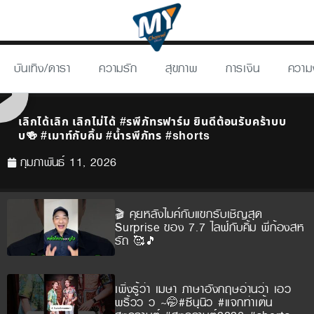
บันเทิง/ดารา
ความรัก
สุขภาพ
การเงิน
ความ
เลิกได้เลิก เลิกไม่ได้ #รพีภัทรฟาร์ม ยินดีต้อนรับคร้าบบ
บ🍻 #เมาท์กับคิ้ม #น้ำรพีภัทร #shorts
กุมภาพันธ์ 11, 2026
🎬 คุยหลังไมค์กับแขกรับเชิญสุด
Surprise ของ 7.7 ไลฟ์กับคิ้ม พี่ก้องสห
รัถ 🥰🎵
เพิ่งรู้ว่า เมษา ภาษาอังกฤษอ่านว่า เอว
พริ้วว ว ~🤭#ซีนุนิว #แจกท่าเต้น