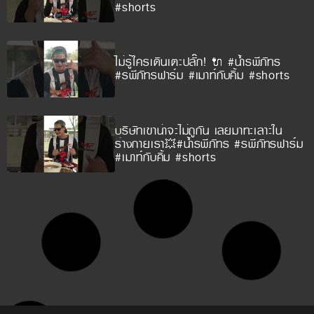
#shorts
ไม่รู้ใครเดินเตะปลั๊ก! 🔌 #น้ำรพีภัทร
#รพีภัทรฟาร์ม #เมาท์กับคิ้ม #shorts
บริษัทเขาน่าจะไม่ถูกัน เลยมาทะเลาะใน
ร่างกายเรา💥#น้ำรพีภัทร #รพีภัทรฟาร์ม
#เมาท์กับคิ้ม #shorts