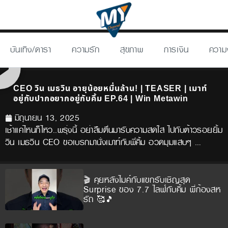
บันเทิง/ดารา
ความรัก
สุขภาพ
การเงิน
ความ
CEO วิน เมธวิน อายุน้อยหมื่นล้าน! | TEASER | เมาท์
อยู่กับปากอยากอยู่กับคิ้ม EP.64 | Win Metawin
มิถุนายน 13, 2025
เช้าแค่ไหนก็ไหว..พรุ่งนี้ อย่าลืมตื่นมารับความสดใส ไปกับต้าวรอยยิ้ม
วิน เมธวิน CEO ขอเบรกมานั่งเมาท์กับพี่คิ้ม อวดมุมแสบๆ …
🎬 คุยหลังไมค์กับแขกรับเชิญสุด
Surprise ของ 7.7 ไลฟ์กับคิ้ม พี่ก้องสห
รัถ 🥰🎵