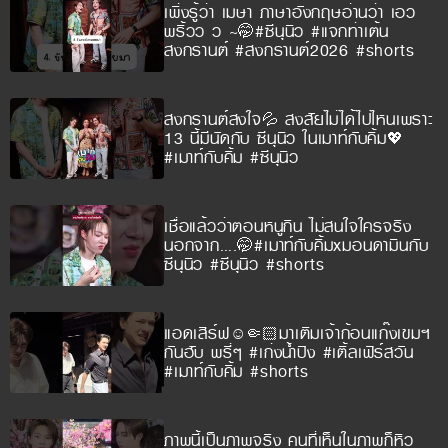
เพิ่งรู้ว่า เมษา ภาษาอังกฤษอ่านว่า เอว
พริ้วว ว ~🤭#ซีนุนิว #แจกท่าเต้น
สงกรานต์ #สงกรานต์2026 #shorts
สงกรานต์สงใจ💦 สงสัยไม่ได้ไปไหนเพราะ
13 นี้มีนัดกับ ซีนุนิว ในเมาท์กับคิ้ม💖
#เมาท์กับคิ้ม #ซีนุนิว
เชื่อแล้วว่าตอนหนูกิน ไม่สนใจใครจริง
นอกจาก….🤭#เมาท์กับคิ้มxมอนดามินกับ
ซีนุนิว #ซีนุนิว #shorts
แอดเสิร์ฟ☺️🤏🏻มาเติมเจ้าก้อนแก๊งเขมฯ
กันฮับ พรี่ๆ #เก่งน้ำปิง #เติ้ลเฟิร์สวัน
#เมาท์กับคิ้ม #shorts
ภาพนี้เป็นภาพจริง คนที่เห็นในภาพก็หิว