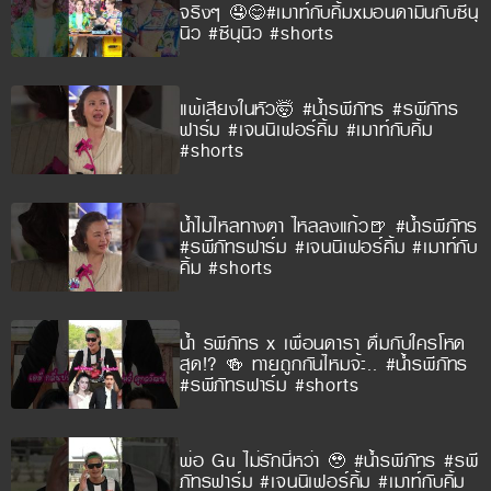
จริงๆ 🤤😋#เมาท์กับคิ้มxมอนดามินกับซีนุ
นิว #ซีนุนิว #shorts
แพ้เสียงในหัว🤯 #น้ำรพีภัทร #รพีภัทร
ฟาร์ม #เจนนิเฟอร์คิ้ม #เมาท์กับคิ้ม
#shorts
น้ำไม่ไหลทางตา ไหลลงแก้ว🍺 #น้ำรพีภัทร
#รพีภัทรฟาร์ม #เจนนิเฟอร์คิ้ม #เมาท์กับ
คิ้ม #shorts
น้ำ รพีภัทร x เพื่อนดารา ดื่มกับใครโหด
สุด!? 🍻 ทายถูกกันไหมจ้ะ.. #น้ำรพีภัทร
#รพีภัทรฟาร์ม #shorts
พ่อ Gu ไม่รักนี่หว่า 🥹 #น้ำรพีภัทร #รพี
ภัทรฟาร์ม #เจนนิเฟอร์คิ้ม #เมาท์กับคิ้ม