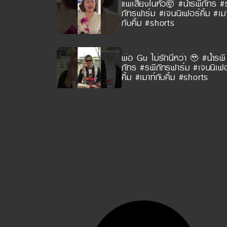
แพ้เสียงในหัว🤯 #น้ำรพีภัทร #
ภัทรฟาร์ม #เจนนิเฟอร์คิ้ม #เมา
กับคิ้ม #shorts
พ่อ Gu ไม่รักนี่หว่า 🥹 #น้ำรพี
ภัทร #รพีภัทรฟาร์ม #เจนนิเฟอ
คิ้ม #เมาท์กับคิ้ม #shorts