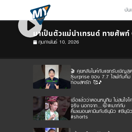
บัน
มาเป็นตัวแม่นำเทรนด์ ทายศัพท์
กุมภาพันธ์ 10, 2026
🎬 คุยหลังไมค์กับแขกรับเชิญสุ
Surprise ของ 7.7 ไลฟ์กับคิ้ม พ
ก้องสหรัถ 🥰🎵
เชื่อแล้วว่าตอนหนูกิน ไม่สนใจใ
จริง นอกจาก….🤭#เมาท์กับ
คิ้มxมอนดามินกับซีนุนิว #ซีนุนิ
#shorts