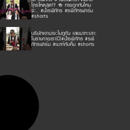
ใครโหดสุด!? 🍻 ทายถูกกันไหม
จ้ะ.. #น้ำรพีภัทร #รพีภัทรฟาร์ม
#shorts
บริษัทเขาน่าจะไม่ถูกัน เลยมาทะเลาะ
ในร่างกายเรา💥#น้ำรพีภัทร #รพี
ภัทรฟาร์ม #เมาท์กับคิ้ม #shorts