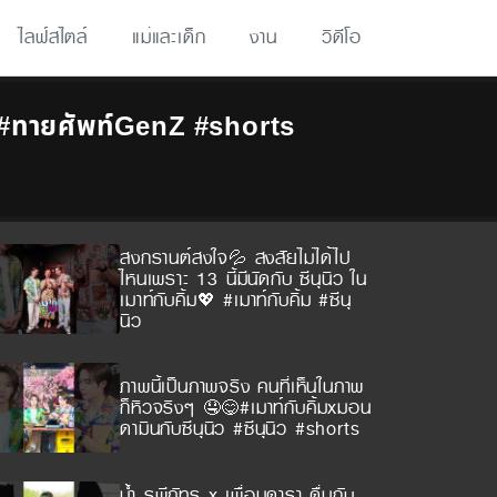
ไลฟ์สไตล์
แม่และเด็ก
งาน
วิดีโอ
ย์ #ทายศัพท์GenZ #shorts
สงกรานต์สงใจ💦 สงสัยไม่ได้ไป
ไหนเพราะ 13 นี้มีนัดกับ ซีนุนิว ใน
เมาท์กับคิ้ม💖 #เมาท์กับคิ้ม #ซีนุ
นิว
ภาพนี้เป็นภาพจริง คนที่เห็นในภาพ
ก็หิวจริงๆ 🤤😋#เมาท์กับคิ้มxมอน
ดามินกับซีนุนิว #ซีนุนิว #shorts
น้ำ รพีภัทร x เพื่อนดารา ดื่มกับ