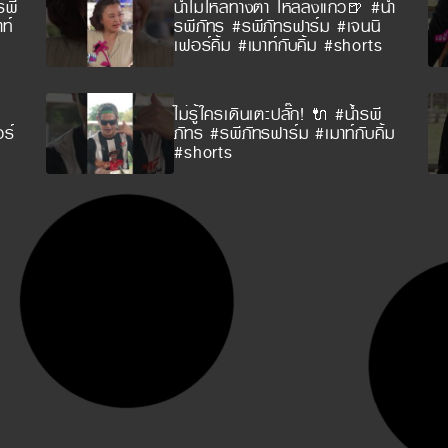
รพี
น้ำไม่ไหลทางตา ไหลลงแก้ว🍺 #น้ำ
ท์
รพีภัทร #รพีภัทรฟาร์ม #เจนนิ
เฟอร์คิ้ม #เมาท์กับคิ้ม #shorts
ไม่รู้ใครเดินเตะปลั๊ก! 🔌 #น้ำรพี
ร์
ภัทร #รพีภัทรฟาร์ม #เมาท์กับคิ้ม
#shorts