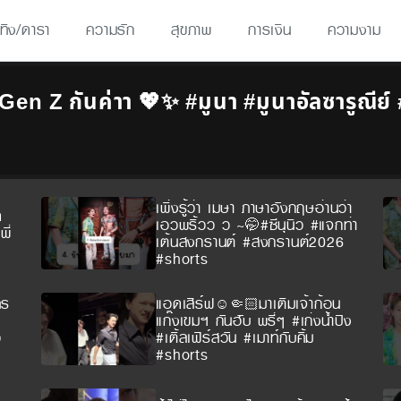
เทิง/ดารา
ความรัก
สุขภาพ
การเงิน
ความงาม
 Gen Z กันค่าา 💖✨ #มูนา #มูนาอัลซารูณี
เพิ่งรู้ว่า เมษา ภาษาอังกฤษอ่านว่า
ด
เอวพริ้วว ว ~🤭#ซีนุนิว #แจกท่า
ี่
เต้นสงกรานต์ #สงกรานต์2026
#shorts
คร
แอดเสิร์ฟ☺️🤏🏻มาเติมเจ้าก้อน
แก๊งเขมฯ กันฮับ พรี่ๆ #เก่งน้ำปิง
ว
#เติ้ลเฟิร์สวัน #เมาท์กับคิ้ม
#shorts