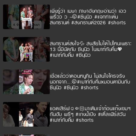
เพิ่งรู้ว่า เมษา ภาษาอังกฤษอ่านว่า เอว
พริ้วว ว ~🤭#ซีนุนิว #แจกท่าเต้น
สงกรานต์ #สงกรานต์2026 #shorts
สงกรานต์สงใจ💦 สงสัยไม่ได้ไปไหนเพราะ
13 นี้มีนัดกับ ซีนุนิว ในเมาท์กับคิ้ม💖
#เมาท์กับคิ้ม #ซีนุนิว
เชื่อแล้วว่าตอนหนูกิน ไม่สนใจใครจริง
นอกจาก….🤭#เมาท์กับคิ้มxมอนดามินกับ
ซีนุนิว #ซีนุนิว #shorts
แอดเสิร์ฟ☺️🤏🏻มาเติมเจ้าก้อนแก๊งเขมฯ
กันฮับ พรี่ๆ #เก่งน้ำปิง #เติ้ลเฟิร์สวัน
#เมาท์กับคิ้ม #shorts