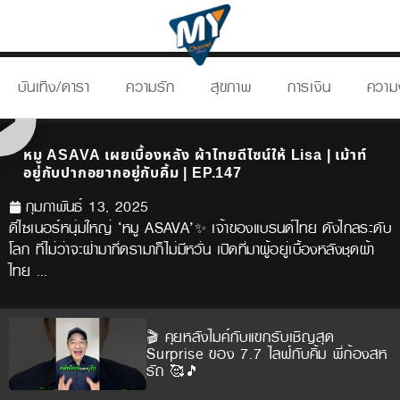
บันเทิง/ดารา
ความรัก
สุขภาพ
การเงิน
ความ
หมู ASAVA เผยเบื้องหลัง ผ้าไทยดีไซน์ให้ Lisa | เม้าท์
อยู่กับปากอยากอยู่กับคิ้ม | EP.147
กุมภาพันธ์ 13, 2025
ดีไซเนอร์หนุ่มใหญ่ ‘หมู ASAVA’✨ เจ้าของแบรนด์ไทย ดังไกลระดับ
โลก ที่ไม่ว่าจะฝ่ามากี่ดรามาก็ไม่มีหวั่น เปิดที่มาผู้อยู่เบื้องหลังชุดผ้า
ไทย …
🎬 คุยหลังไมค์กับแขกรับเชิญสุด
Surprise ของ 7.7 ไลฟ์กับคิ้ม พี่ก้องสห
รัถ 🥰🎵