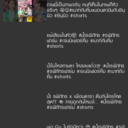
ภาพนี้เป็นภาพจริง คนที่เห็นในภาพก็หิว
จริงๆ 🤤😋#เมาท์กับคิ้มxมอนดามินกับซีนุ
นิว #ซีนุนิว #shorts
แพ้เสียงในหัว🤯 #น้ำรพีภัทร #รพีภัทร
ฟาร์ม #เจนนิเฟอร์คิ้ม #เมาท์กับคิ้ม
#shorts
น้ำไม่ไหลทางตา ไหลลงแก้ว🍺 #น้ำรพีภัทร
#รพีภัทรฟาร์ม #เจนนิเฟอร์คิ้ม #เมาท์กับ
คิ้ม #shorts
น้ำ รพีภัทร x เพื่อนดารา ดื่มกับใครโหด
สุด!? 🍻 ทายถูกกันไหมจ้ะ.. #น้ำรพีภัทร
#รพีภัทรฟาร์ม #shorts
พ่อ Gu ไม่รักนี่หว่า 🥹 #น้ำรพีภัทร #รพี