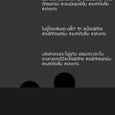
ภัทรฟาร์ม #เจนนิเฟอร์คิ้ม #เมาท์กับคิ้ม
#shorts
ไม่รู้ใครเดินเตะปลั๊ก! 🔌 #น้ำรพีภัทร
#รพีภัทรฟาร์ม #เมาท์กับคิ้ม #shorts
บริษัทเขาน่าจะไม่ถูกัน เลยมาทะเลาะใน
ร่างกายเรา💥#น้ำรพีภัทร #รพีภัทรฟาร์ม
#เมาท์กับคิ้ม #shorts