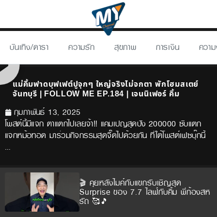
บันเทิง/ดารา
ความรัก
สุขภาพ
การเงิน
ความ
แม่คิ้มฟาดบุฟเฟต์ปูจุกๆ ใหญ่จริงไม่จกตา พักโฮมสเตย์
จันทบุรี | FOLLOW ME EP.184 | เจนนิเฟอร์ คิ้ม
กุมภาพันธ์ 13, 2025
โพสต์นี้มีแจก ตาแตกไปเลยจ้า‼️ แคมเปญสุดปัง 200000 ซับแตก
แจกหม้อทอด มาร่วมกิจกรรมสุดจี๊ดไปด้วยกัน ที่ใต้โพสต์เฟซบุ๊กนี้
…
🎬 คุยหลังไมค์กับแขกรับเชิญสุด
Surprise ของ 7.7 ไลฟ์กับคิ้ม พี่ก้องสห
รัถ 🥰🎵