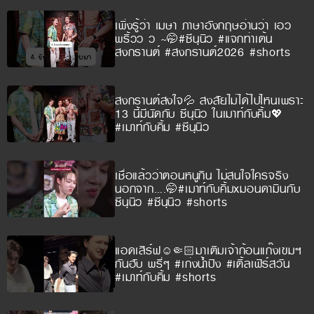
เพิ่งรู้ว่า เมษา ภาษาอังกฤษอ่านว่า เอว
พริ้วว ว ~🤭#ซีนุนิว #แจกท่าเต้น
สงกรานต์ #สงกรานต์2026 #shorts
สงกรานต์สงใจ💦 สงสัยไม่ได้ไปไหนเพราะ
13 นี้มีนัดกับ ซีนุนิว ในเมาท์กับคิ้ม💖
#เมาท์กับคิ้ม #ซีนุนิว
เชื่อแล้วว่าตอนหนูกิน ไม่สนใจใครจริง
นอกจาก….🤭#เมาท์กับคิ้มxมอนดามินกับ
ซีนุนิว #ซีนุนิว #shorts
แอดเสิร์ฟ☺️🤏🏻มาเติมเจ้าก้อนแก๊งเขมฯ
กันฮับ พรี่ๆ #เก่งน้ำปิง #เติ้ลเฟิร์สวัน
#เมาท์กับคิ้ม #shorts