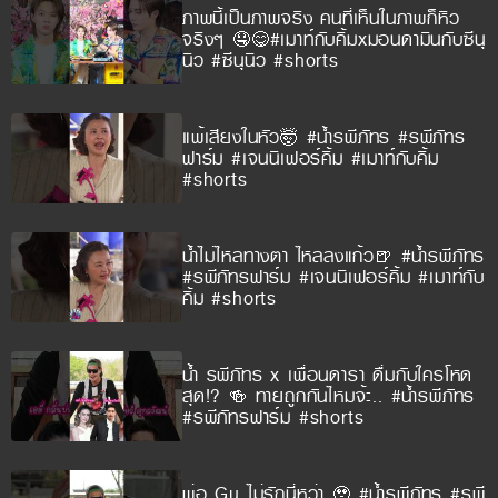
ภาพนี้เป็นภาพจริง คนที่เห็นในภาพก็หิว
จริงๆ 🤤😋#เมาท์กับคิ้มxมอนดามินกับซีนุ
นิว #ซีนุนิว #shorts
แพ้เสียงในหัว🤯 #น้ำรพีภัทร #รพีภัทร
ฟาร์ม #เจนนิเฟอร์คิ้ม #เมาท์กับคิ้ม
#shorts
น้ำไม่ไหลทางตา ไหลลงแก้ว🍺 #น้ำรพีภัทร
#รพีภัทรฟาร์ม #เจนนิเฟอร์คิ้ม #เมาท์กับ
คิ้ม #shorts
น้ำ รพีภัทร x เพื่อนดารา ดื่มกับใครโหด
สุด!? 🍻 ทายถูกกันไหมจ้ะ.. #น้ำรพีภัทร
#รพีภัทรฟาร์ม #shorts
พ่อ Gu ไม่รักนี่หว่า 🥹 #น้ำรพีภัทร #รพี