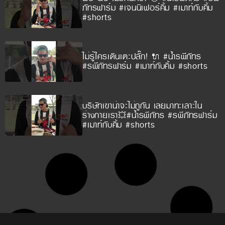
ภัทรฟาร์ม #เจนนิเฟอร์คิ้ม #เมาท์กับคิ้ม
#shorts
ไม่รู้ใครเดินเตะปลั๊ก! 🔌 #น้ำรพีภัทร
#รพีภัทรฟาร์ม #เมาท์กับคิ้ม #shorts
บริษัทเขาน่าจะไม่ถูกัน เลยมาทะเลาะใน
ร่างกายเรา💥#น้ำรพีภัทร #รพีภัทรฟาร์ม
#เมาท์กับคิ้ม #shorts