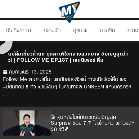
บันเทิง/ดารา
ความรัก
สุขภาพ
การเงิน
ความ
แม่คิ้มเที่ยวน้ำตก บุกคาเฟ่ใจกลางสวนยาง ชิมเมนูสุดว้า
ว! | FOLLOW ME EP.187 | เจนนิเฟอร์ คิ้ม
กุมภาพันธ์ 13, 2025
Follow Me ตามหม่ามี้มา พบกับสองตัวแม่ #เจนนิเฟอร์คิ้ม และ
#ปุ๋ยนิทัศน์ ‼️ ที่จะพาเพื่อนๆ ไปตามหาจุด UNSEEN แห่งนครศรีฯ
…
🎬 คุยหลังไมค์กับแขกรับเชิญสุด
Surprise ของ 7.7 ไลฟ์กับคิ้ม พี่ก้องสห
รัถ 🥰🎵