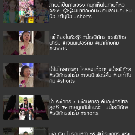
ภาพนี้เป็นภาพจริง คนที่เห็นในภาพก็หิว
จริงๆ 🤤😋#เมาท์กับคิ้มxมอนดามินกับซีนุ
นิว #ซีนุนิว #shorts
แพ้เสียงในหัว🤯 #น้ำรพีภัทร #รพีภัทร
ฟาร์ม #เจนนิเฟอร์คิ้ม #เมาท์กับคิ้ม
#shorts
น้ำไม่ไหลทางตา ไหลลงแก้ว🍺 #น้ำรพีภัทร
#รพีภัทรฟาร์ม #เจนนิเฟอร์คิ้ม #เมาท์กับ
คิ้ม #shorts
น้ำ รพีภัทร x เพื่อนดารา ดื่มกับใครโหด
สุด!? 🍻 ทายถูกกันไหมจ้ะ.. #น้ำรพีภัทร
#รพีภัทรฟาร์ม #shorts
พ่อ Gu ไม่รักนี่หว่า 🥹 #น้ำรพีภัทร #รพี