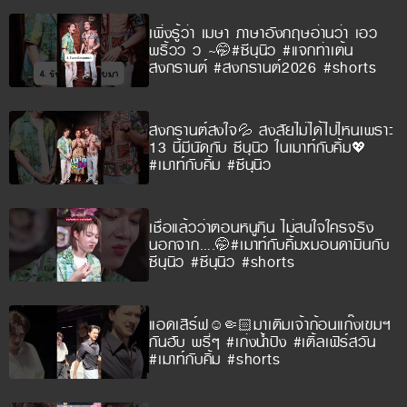
เพิ่งรู้ว่า เมษา ภาษาอังกฤษอ่านว่า เอว
พริ้วว ว ~🤭#ซีนุนิว #แจกท่าเต้น
สงกรานต์ #สงกรานต์2026 #shorts
สงกรานต์สงใจ💦 สงสัยไม่ได้ไปไหนเพราะ
13 นี้มีนัดกับ ซีนุนิว ในเมาท์กับคิ้ม💖
#เมาท์กับคิ้ม #ซีนุนิว
เชื่อแล้วว่าตอนหนูกิน ไม่สนใจใครจริง
นอกจาก….🤭#เมาท์กับคิ้มxมอนดามินกับ
ซีนุนิว #ซีนุนิว #shorts
แอดเสิร์ฟ☺️🤏🏻มาเติมเจ้าก้อนแก๊งเขมฯ
กันฮับ พรี่ๆ #เก่งน้ำปิง #เติ้ลเฟิร์สวัน
#เมาท์กับคิ้ม #shorts