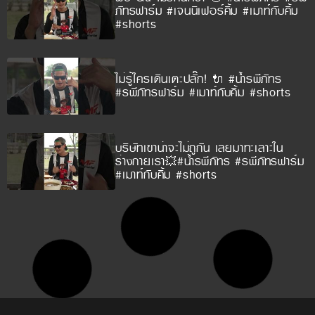
ภัทรฟาร์ม #เจนนิเฟอร์คิ้ม #เมาท์กับคิ้ม
#shorts
ไม่รู้ใครเดินเตะปลั๊ก! 🔌 #น้ำรพีภัทร
#รพีภัทรฟาร์ม #เมาท์กับคิ้ม #shorts
บริษัทเขาน่าจะไม่ถูกัน เลยมาทะเลาะใน
ร่างกายเรา💥#น้ำรพีภัทร #รพีภัทรฟาร์ม
#เมาท์กับคิ้ม #shorts