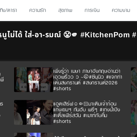
เทิง/ดารา
ความรัก
สุขภาพ
การเงิน
ความงาม
ๆ หนูไม่ได้ ใส่-อา-รมณ์ 😤🫵 #KitchenPo
เพิ่งรู้ว่า เมษา ภาษาอังกฤษอ่านว่า
ด
เอวพริ้วว ว ~🤭#ซีนุนิว #แจกท่า
ี่
เต้นสงกรานต์ #สงกรานต์2026
#shorts
คร
แอดเสิร์ฟ☺️🤏🏻มาเติมเจ้าก้อน
แก๊งเขมฯ กันฮับ พรี่ๆ #เก่งน้ำปิง
ว
#เติ้ลเฟิร์สวัน #เมาท์กับคิ้ม
#shorts