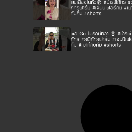
แพ้เสียงในหัว🤯 #น้ำรพีภัทร #
ภัทรฟาร์ม #เจนนิเฟอร์คิ้ม #เมา
กับคิ้ม #shorts
พ่อ Gu ไม่รักนี่หว่า 🥹 #น้ำรพี
ภัทร #รพีภัทรฟาร์ม #เจนนิเฟอ
คิ้ม #เมาท์กับคิ้ม #shorts