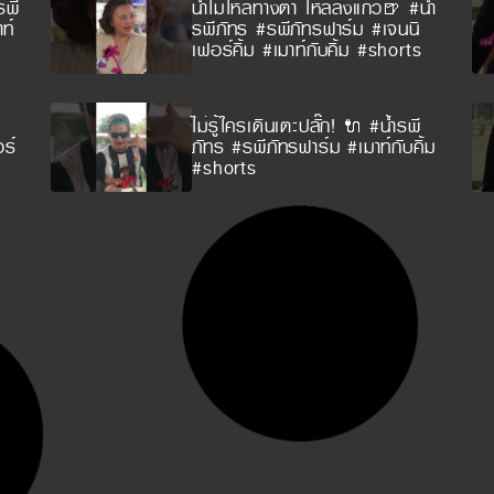
รพี
น้ำไม่ไหลทางตา ไหลลงแก้ว🍺 #น้ำ
ท์
รพีภัทร #รพีภัทรฟาร์ม #เจนนิ
เฟอร์คิ้ม #เมาท์กับคิ้ม #shorts
ไม่รู้ใครเดินเตะปลั๊ก! 🔌 #น้ำรพี
ร์
ภัทร #รพีภัทรฟาร์ม #เมาท์กับคิ้ม
#shorts