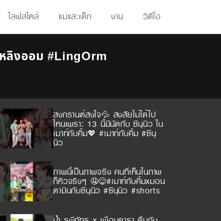
ไลฟ์สไตล์
แม่และเด็ก
งาน
วิดีโอ
m #หลิงออม #LingOrm
สงกรานต์สงใจ💦 สงสัยไม่ได้ไป
ไหนเพราะ 13 นี้มีนัดกับ ซีนุนิว ใน
เมาท์กับคิ้ม💖 #เมาท์กับคิ้ม #ซีนุ
นิว
ภาพนี้เป็นภาพจริง คนที่เห็นในภาพ
ก็หิวจริงๆ 🤤😋#เมาท์กับคิ้มxมอน
ดามินกับซีนุนิว #ซีนุนิว #shorts
น้ำ รพีภัทร x เพื่อนดารา ดื่มกับ