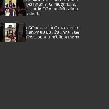
ใครโหดสุด!? 🍻 ทายถูกกันไหม
จ้ะ.. #น้ำรพีภัทร #รพีภัทรฟาร์ม
#shorts
บริษัทเขาน่าจะไม่ถูกัน เลยมาทะเลาะ
ในร่างกายเรา💥#น้ำรพีภัทร #รพี
ภัทรฟาร์ม #เมาท์กับคิ้ม #shorts