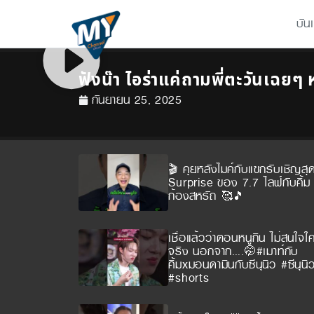
บัน
ฟังน๊า ไอร่าแค่ถามพี่ตะวันเฉย
กันยายน 25, 2025
🎬 คุยหลังไมค์กับแขกรับเชิญสุ
Surprise ของ 7.7 ไลฟ์กับคิ้ม พ
ก้องสหรัถ 🥰🎵
เชื่อแล้วว่าตอนหนูกิน ไม่สนใจใ
จริง นอกจาก….🤭#เมาท์กับ
คิ้มxมอนดามินกับซีนุนิว #ซีนุนิ
#shorts