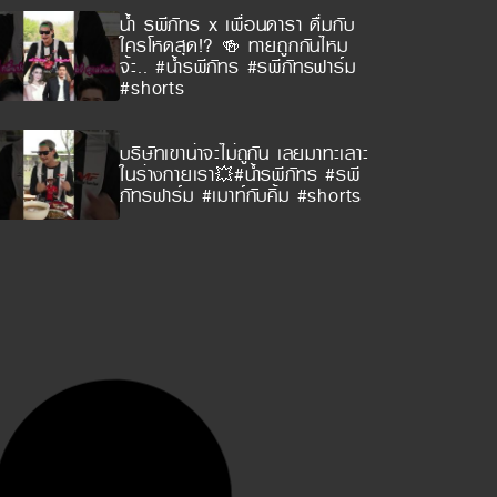
น้ำ รพีภัทร x เพื่อนดารา ดื่มกับ
ใครโหดสุด!? 🍻 ทายถูกกันไหม
จ้ะ.. #น้ำรพีภัทร #รพีภัทรฟาร์ม
#shorts
บริษัทเขาน่าจะไม่ถูกัน เลยมาทะเลาะ
ในร่างกายเรา💥#น้ำรพีภัทร #รพี
ภัทรฟาร์ม #เมาท์กับคิ้ม #shorts