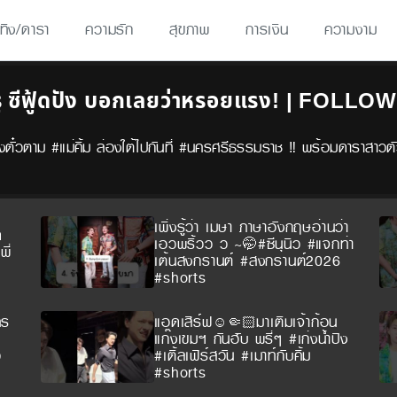
เทิง/ดารา
ความรัก
สุขภาพ
การเงิน
ความงาม
ู ซีฟู้ดปัง บอกเลยว่าหรอยแรง! | FOLLOW 
งตั๋วตาม #แม่คิ้ม ล่องใต้ไปกันที่ #นครศรีธรรมราช ‼️ พร้อมดาราสาวตัว
เพิ่งรู้ว่า เมษา ภาษาอังกฤษอ่านว่า
ด
เอวพริ้วว ว ~🤭#ซีนุนิว #แจกท่า
ี่
เต้นสงกรานต์ #สงกรานต์2026
#shorts
คร
แอดเสิร์ฟ☺️🤏🏻มาเติมเจ้าก้อน
แก๊งเขมฯ กันฮับ พรี่ๆ #เก่งน้ำปิง
ว
#เติ้ลเฟิร์สวัน #เมาท์กับคิ้ม
#shorts