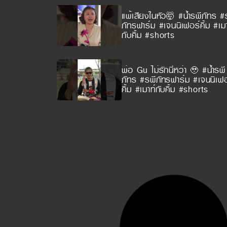
แพ้เสียงในหัว🤯 #น้ำรพีภัทร #
ภัทรฟาร์ม #เจนนิเฟอร์คิ้ม #เมา
กับคิ้ม #shorts
พ่อ Gu ไม่รักนี่หว่า 🥹 #น้ำรพี
ภัทร #รพีภัทรฟาร์ม #เจนนิเฟอ
คิ้ม #เมาท์กับคิ้ม #shorts