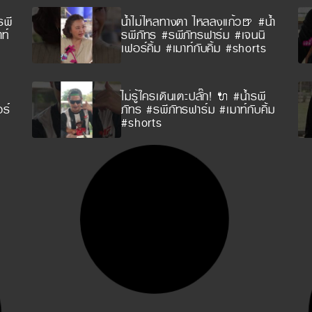
รพี
น้ำไม่ไหลทางตา ไหลลงแก้ว🍺 #น้ำ
ท์
รพีภัทร #รพีภัทรฟาร์ม #เจนนิ
เฟอร์คิ้ม #เมาท์กับคิ้ม #shorts
ไม่รู้ใครเดินเตะปลั๊ก! 🔌 #น้ำรพี
ร์
ภัทร #รพีภัทรฟาร์ม #เมาท์กับคิ้ม
#shorts