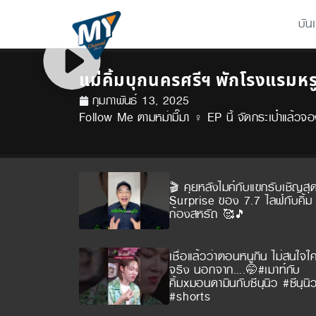
บัน
แม่คิ้มบุกนครศรีฯ พักโรงแรมหร
กุมภาพันธ์ 13, 2025
Follow Me ตามหม่ามี๊มา ‍♀️ EP นี้ จัดกระเป๋าแล้วจอ
🎬 คุยหลังไมค์กับแขกรับเชิญสุ
Surprise ของ 7.7 ไลฟ์กับคิ้ม พ
ก้องสหรัถ 🥰🎵
เชื่อแล้วว่าตอนหนูกิน ไม่สนใจใ
จริง นอกจาก….🤭#เมาท์กับ
คิ้มxมอนดามินกับซีนุนิว #ซีนุนิ
#shorts