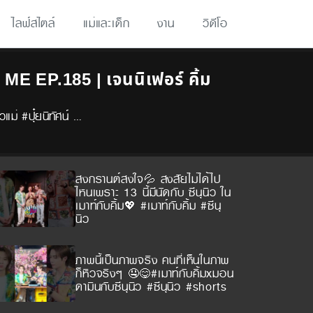
ไลฟ์สไตล์
แม่และเด็ก
งาน
วิดีโอ
ME EP.185 | เจนนิเฟอร์ คิ้ม
แม่ #ปุ๋ยนิทัศน์ …
สงกรานต์สงใจ💦 สงสัยไม่ได้ไป
ไหนเพราะ 13 นี้มีนัดกับ ซีนุนิว ใน
เมาท์กับคิ้ม💖 #เมาท์กับคิ้ม #ซีนุ
นิว
ภาพนี้เป็นภาพจริง คนที่เห็นในภาพ
ก็หิวจริงๆ 🤤😋#เมาท์กับคิ้มxมอน
ดามินกับซีนุนิว #ซีนุนิว #shorts